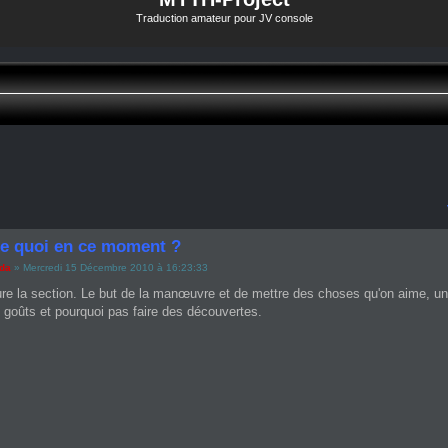
Traduction amateur pour JV console
e quoi en ce moment ?
ada
» Mercredi 15 Décembre 2010 à 16:23:33
ure la section. Le but de la manœuvre et de mettre des choses qu'on aime, une à
 goûts et pourquoi pas faire des découvertes.