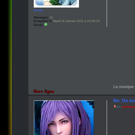
kircha
Messages:
11
Enregistré le:
Mardi 11 Janvier 2011 à 23:40:25
Genre:
La musique 
Re: On éc
par
pinktag