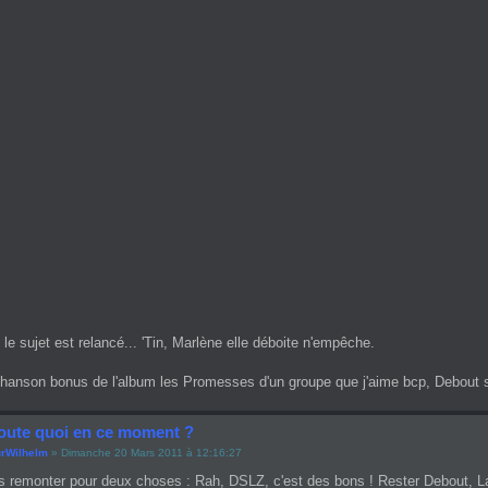
le sujet est relancé... 'Tin, Marlène elle déboite n'empêche.
chanson bonus de l'album les Promesses d'un groupe que j'aime bcp, Debout s
oute quoi en ce moment ?
rWilhelm
» Dimanche 20 Mars 2011 à 12:16:27
ais remonter pour deux choses : Rah, DSLZ, c'est des bons ! Rester Debout, 