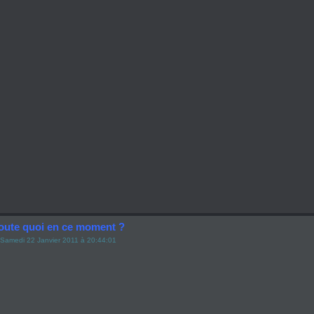
oute quoi en ce moment ?
Samedi 22 Janvier 2011 à 20:44:01