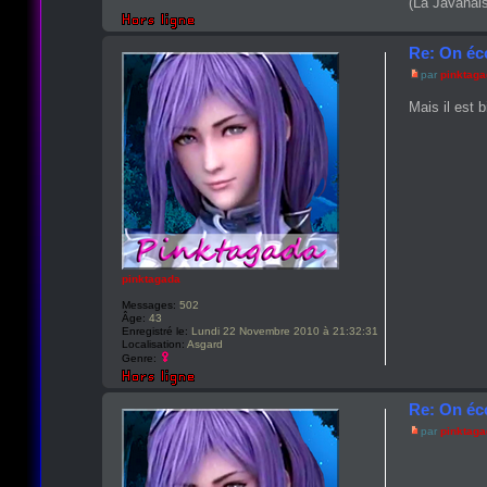
(La Javanais
Re: On éc
par
pinktag
Mais il est 
pinktagada
Messages:
502
Âge:
43
Enregistré le:
Lundi 22 Novembre 2010 à 21:32:31
Localisation:
Asgard
Genre:
Re: On éc
par
pinktag