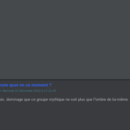
oute quoi en ce moment ?
» Mercredi 15 Décembre 2010 à 17:11:25
oix, dommage que ce groupe mythique ne soit plus que l''ombre de lui-même.