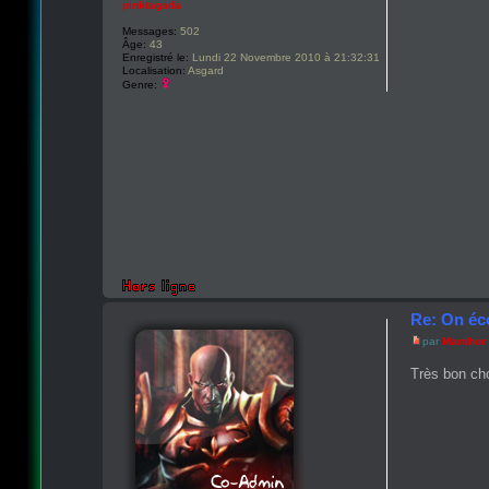
pinktagada
Messages:
502
Âge:
43
Enregistré le:
Lundi 22 Novembre 2010 à 21:32:31
Localisation:
Asgard
Genre:
Re: On éc
par
Mardhor
Très bon ch