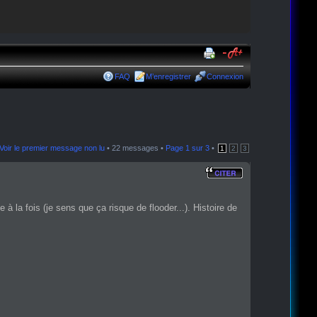
FAQ
M’enregistrer
Connexion
Voir le premier message non lu
• 22 messages •
Page
1
sur
3
•
1
2
3
 la fois (je sens que ça risque de flooder...). Histoire de