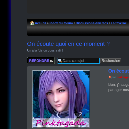
Accueil
»
Index du forum
‹
Discussions diverses
‹
La taverne
On écoute quoi en ce moment ?
Un à la fois on vous a dit !
Répondre
On écout
par
pinktag
Bon, j'inaug
partager nos