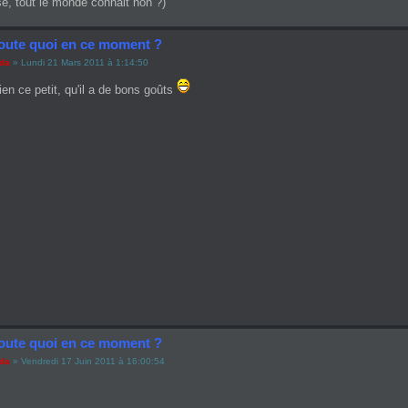
e, tout le monde connait non ?)
oute quoi en ce moment ?
ada
» Lundi 21 Mars 2011 à 1:14:50
bien ce petit, qu'il a de bons goûts
oute quoi en ce moment ?
ada
» Vendredi 17 Juin 2011 à 16:00:54