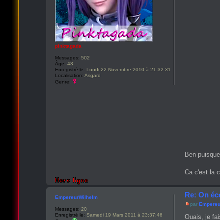
pinktagada
Messages:
502
Âge:
43
Enregistré le:
Lundi 22 Novembre 2010 à 21:32:31
Localisation:
Asgard
Genre:
Ben puisque 
Ca c'est la 
Re: On éc
EmpereurWilhelm
par
Empereu
Messages:
20
Enregistré le:
Samedi 19 Mars 2011 à 23:37:46
Ouais, je f