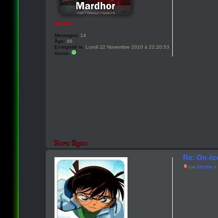
Mardhor
Messages:
14
Âge:
46
Enregistré le:
Lundi 22 Novembre 2010 à 22:20:53
Genre:
Re: On éc
par
kircha
» 