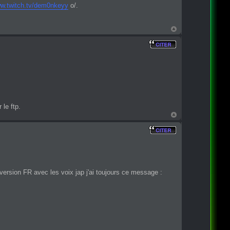
ww.twitch.tv/dem0nkeyy
o/.
 le ftp.
version FR avec les voix jap j'ai toujours ce message :