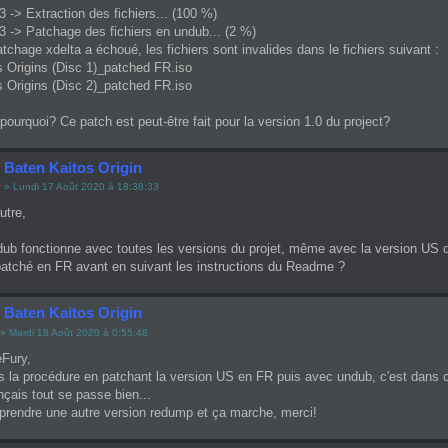
3 -> Extraction des fichiers... (100 %)
3 -> Patchage des fichiers en undub... (2 %)
patchage xdelta a échoué, les fichiers sont invalides dans le fichiers suivant :
s Origins (Disc 1)_patched FR.iso
s Origins (Disc 2)_patched FR.iso
ourquoi? Ce patch est peut-être fait pour la version 1.0 du project?
 Baten Kaitos Origin
y
» Lundi 17 Août 2020 à 18:38:33
utre,
dub fonctionne avec toutes les versions du projet, même avec la version US 
atché en FR avant en suivant les instructions du Readme ?
 Baten Kaitos Origin
» Mardi 18 Août 2020 à 0:55:48
eFury,
vis la procédure en patchant la version US en FR puis avec undub, c'est dans c
nçais tout se passe bien...
 prendre une autre version redump et ça marche, merci!