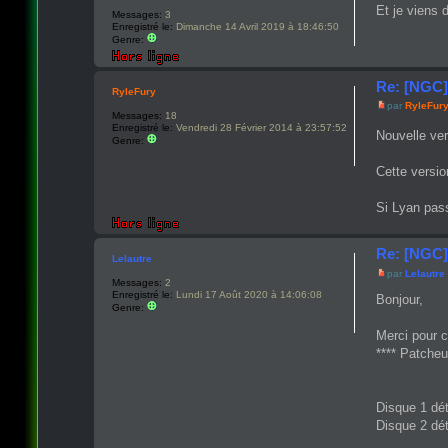
Et je viens 
Messages:
3
Enregistré le:
Dimanche 14 Avril 2019 à 18:46:50
Genre:
Re: [NGC]
RyleFury
par
RyleFur
Messages:
18
Enregistré le:
Vendredi 28 Février 2014 à 23:57:52
Nouvelle ver
Genre:
Cette versio
Si Lyan pass
Re: [NGC]
Lelautre
par
Lelautre
Messages:
2
Enregistré le:
Lundi 17 Août 2020 à 14:06:08
Bonjour,
Genre:
Merci pour c
**** Patche
Disque 1 dét
Disque 2 dét