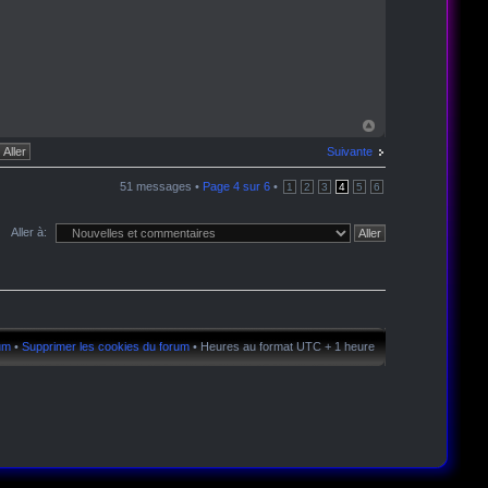
Suivante
51 messages •
Page
4
sur
6
•
1
2
3
4
5
6
Aller à:
rum
•
Supprimer les cookies du forum
• Heures au format UTC + 1 heure