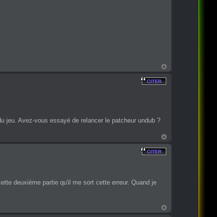
du jeu. Avez-vous essayé de relancer le patcheur undub ?
ette deuxième partie qu'il me sort cette erreur. Quand je