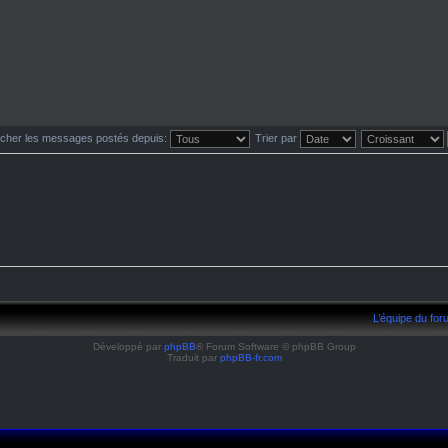
icher les messages postés depuis:
Trier par
L’équipe du fo
Développé par
phpBB
® Forum Software © phpBB Group
Traduit par
phpBB-fr.com