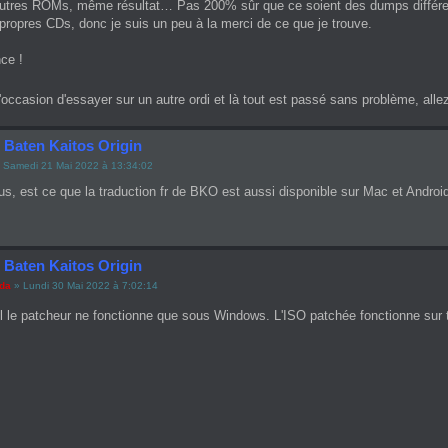
utres ROMs, même résultat… Pas 200% sûr que ce soient des dumps différent
ropres CDs, donc je suis un peu à la merci de ce que je trouve.
ce !
u l'occasion d'essayer sur un autre ordi et là tout est passé sans problème, alle
 Baten Kaitos Origin
 Samedi 21 Mai 2022 à 13:34:02
us, est ce que la traduction fr de BKO est aussi disponible sur Mac et Andr
 Baten Kaitos Origin
ada
» Lundi 30 Mai 2022 à 7:02:14
ul le patcheur ne fonctionne que sous Windows. L'ISO patchée fonctionne s