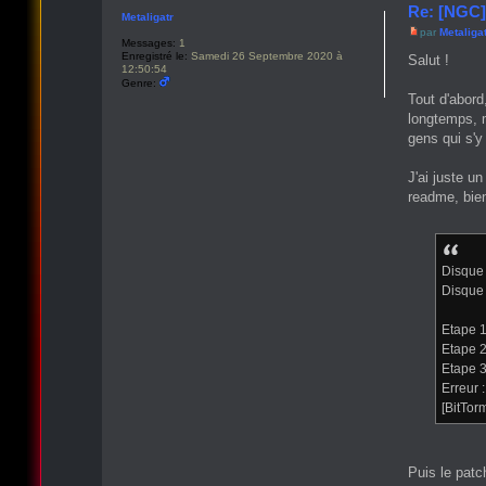
Re: [NGC]
Metaligatr
par
Metaliga
Messages:
1
Enregistré le:
Samedi 26 Septembre 2020 à
Salut !
12:50:54
Genre:
Tout d'abord
longtemps, m
gens qui s'y
J'ai juste u
readme, bie
Disque
Disque
Etape 1
Etape 2
Etape 3
Erreur :
[BitTo
Puis le patch