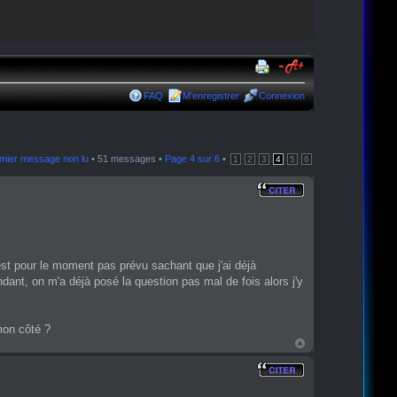
FAQ
M’enregistrer
Connexion
remier message non lu
• 51 messages •
Page
4
sur
6
•
1
2
3
4
5
6
'est pour le moment pas prévu sachant que j'ai déjà
ant, on m'a déjà posé la question pas mal de fois alors j'y
mon côté ?