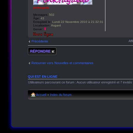
pinktagada
Messages:
502
Âge:
43
Enregistré le:
Lundi 22 Novembre 2010 à 21:32:31
Localisation:
Asgard
Genre:
Aff
Précédente
Répondre
Retourner vers Nouvelles et commentaires
QUI EST EN LIGNE
Utilisateurs parcourant ce forum : Aucun utilisateur enregistré et 7 invités
Accueil
»
Index du forum