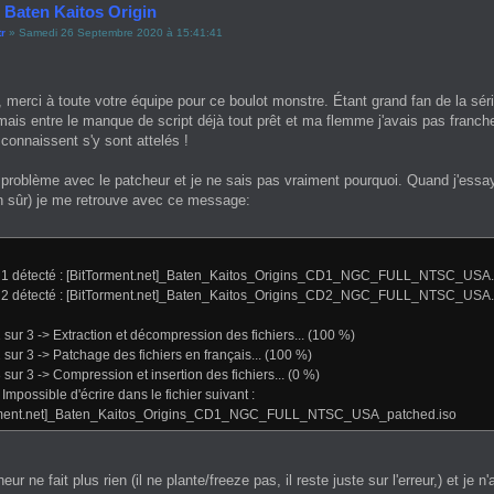
 Baten Kaitos Origin
tr
» Samedi 26 Septembre 2020 à 15:41:41
, merci à toute votre équipe pour ce boulot monstre. Étant grand fan de la série 
ais entre le manque de script déjà tout prêt et ma flemme j'avais pas franche
 connaissent s'y sont attelés !
n problème avec le patcheur et je ne sais pas vraiment pourquoi. Quand j'ess
n sûr) je me retrouve avec ce message:
 1 détecté : [BitTorment.net]_Baten_Kaitos_Origins_CD1_NGC_FULL_NTSC_USA.
 2 détecté : [BitTorment.net]_Baten_Kaitos_Origins_CD2_NGC_FULL_NTSC_USA.
 sur 3 -> Extraction et décompression des fichiers... (100 %)
 sur 3 -> Patchage des fichiers en français... (100 %)
 sur 3 -> Compression et insertion des fichiers... (0 %)
 Impossible d'écrire dans le fichier suivant :
rment.net]_Baten_Kaitos_Origins_CD1_NGC_FULL_NTSC_USA_patched.iso
eur ne fait plus rien (il ne plante/freeze pas, il reste juste sur l'erreur,) et j