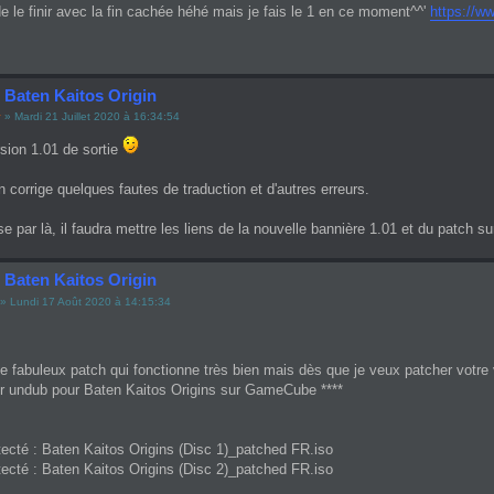
de le finir avec la fin cachée héhé mais je fais le 1 en ce moment^^'
https://w
 Baten Kaitos Origin
y
» Mardi 21 Juillet 2020 à 16:34:54
sion 1.01 de sortie
n corrige quelques fautes de traduction et d'autres erreurs.
e par là, il faudra mettre les liens de la nouvelle bannière 1.01 et du patch sur
 Baten Kaitos Origin
» Lundi 17 Août 2020 à 14:15:34
e fabuleux patch qui fonctionne très bien mais dès que je veux patcher votre 
ur undub pour Baten Kaitos Origins sur GameCube ****
ecté : Baten Kaitos Origins (Disc 1)_patched FR.iso
ecté : Baten Kaitos Origins (Disc 2)_patched FR.iso