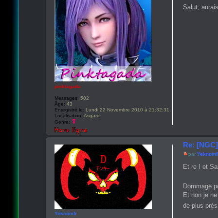
Salut, aurai
pinktagada
Messages:
502
Âge:
43
Enregistré le:
Lundi 22 Novembre 2010 à 21:32:31
Localisation:
Asgard
Genre:
Re: [NGC]
par
Yeknomf
Et re ! et Sa
Dommage pour
Et non je ne
de plus prè
Yeknomfr