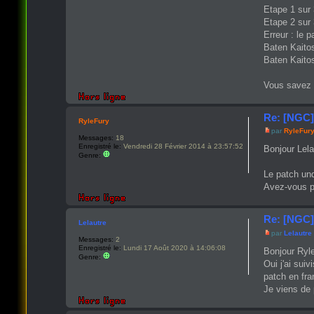
Etape 1 sur 
Etape 2 sur 
Erreur : le 
Baten Kaito
Baten Kaito
Vous savez p
Re: [NGC]
RyleFury
par
RyleFur
Messages:
18
Enregistré le:
Vendredi 28 Février 2014 à 23:57:52
Bonjour Lela
Genre:
Le patch un
Avez-vous p
Re: [NGC]
Lelautre
par
Lelautre
Messages:
2
Enregistré le:
Lundi 17 Août 2020 à 14:06:08
Bonjour Ryl
Genre:
Oui j'ai sui
patch en fra
Je viens de