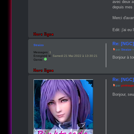
avec deux a
depuis mes p
Merci d'avan
Edit: j'ai e
Re: [NGC]
Straizo
par
Straizo
»
Messages:
1
Enregistré le:
Samedi 21 Mai 2022 à 13:30:21
Bonjour à to
Genre:
Re: [NGC]
par
pinktag
Bonjour, se