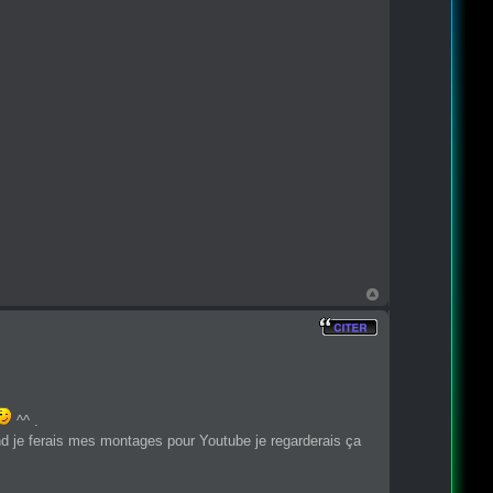
^^ .
uand je ferais mes montages pour Youtube je regarderais ça