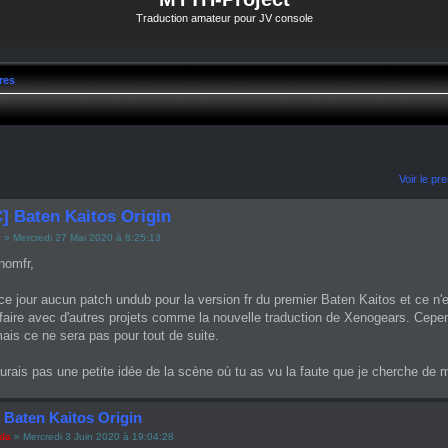
Traduction amateur pour JV console
res
Voir le p
] Baten Kaitos Origin
y
» Mercredi 27 Mai 2020 à 8:25:13
nomfr,
à ce jour aucun patch undub pour la version fr du premier Baten Kaitos et ce n
aire avec d'autres projets comme la nouvelle traduction de Xenogears. Cepend
 mais ce ne sera pas pour tout de suite.
aurais pas une petite idée de la scène où tu as vu la faute que je cherche de 
 Baten Kaitos Origin
ada
» Mercredi 3 Juin 2020 à 19:04:28