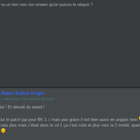
s-tu un lien vers ton stream qu'on puisse le relayer ?
 Baten Kaitos Origin
r
» Dimanche 7 Juin 2020 à 19:31:03
lut ! Et désolé du retard !
 le patch jap pour BK 1 :/ mais pas grave il est bien aussi en anglais hein
 sais plus mais c'était dans le cd 1 ça c'est sûre et plus vers la 2 moitié, q
s
.