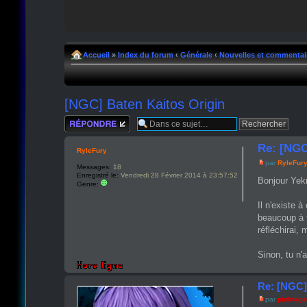
Accueil
»
Index du forum
‹
Générale
‹
Nouvelles et commentai
[NGC] Baten Kaitos Origin
Répondre
Re: [NGC
RyleFury
par
RyleFur
Messages:
18
Enregistré le:
Vendredi 28 Février 2014 à 23:57:52
Bonjour Yek
Genre:
Il n'existe 
beaucoup à f
réfléchirai,
Sinon, tu n'
Re: [NGC]
par
pinktag