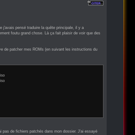
j'avais pensé traduire la quête principale, il y a
ment foutu grand chose. Là ça fait plaisir de voir que des
aye de patcher mes ROMs (en suivant les instructions du
iso
iso
e n'ai pas de fichiers patchés dans mon dossier. J'ai essayé