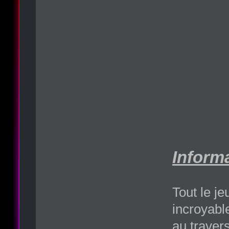
Informa
Tout le j
incroyabl
au travers