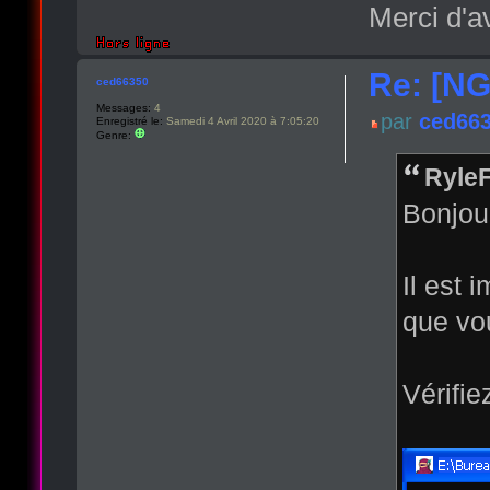
Merci d'a
Re: [NG
ced66350
Messages:
4
par
ced66
Enregistré le:
Samedi 4 Avril 2020 à 7:05:20
Genre:
RyleF
Bonjou
Il est 
que vou
Vérifi