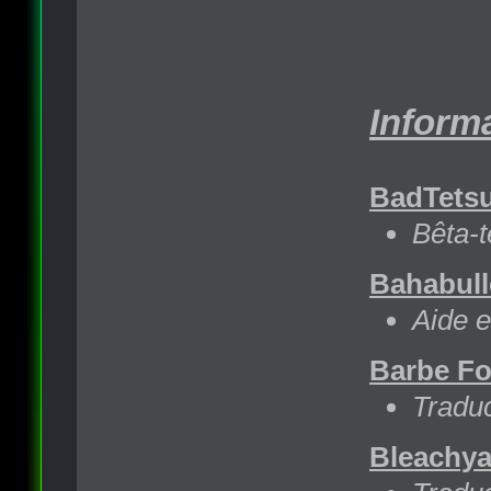
Informa
BadTets
Bêta-t
Bahabull
Aide e
Barbe Fo
Traduc
Bleachya