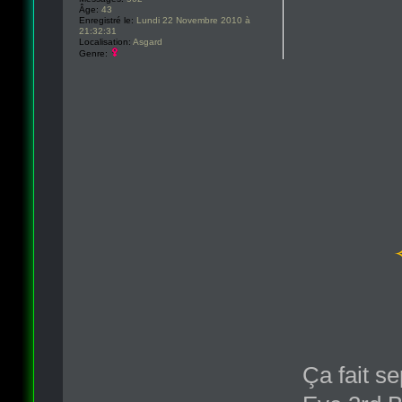
Âge:
43
Enregistré le:
Lundi 22 Novembre 2010 à
21:32:31
Localisation:
Asgard
Genre:
Ça fait se