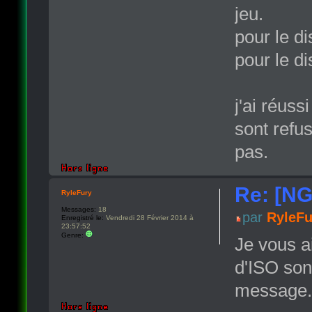
jeu.
pour le 
pour le d
j'ai réuss
sont refu
pas.
Re: [NG
RyleFury
Messages:
18
par
RyleFu
Enregistré le:
Vendredi 28 Février 2014 à
23:57:52
Genre:
Je vous a
d'ISO sont
message.