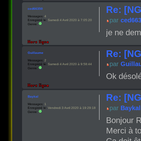
Re: [NG
ced66350
Messages:
4
par
ced66
Enregistré le:
Samedi 4 Avril 2020 à 7:05:20
Genre:
je ne dem
Re: [NG
Guillaume
Messages:
2
par
Guill
Enregistré le:
Samedi 4 Avril 2020 à 9:58:44
Genre:
Ok désolé
Re: [NG
Baykal
Messages:
1
par
Baykal
Enregistré le:
Vendredi 3 Avril 2020 à 19:29:18
Genre:
Bonjour 
Merci à to
Ça doit ê