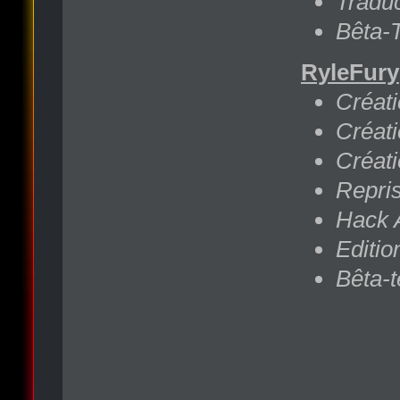
Traduc
Bêta-T
RyleFury
Créati
Créati
Créat
Repris
Hack 
Editio
Bêta-t