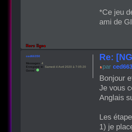
*Ce jeu d
ami de G
Re: [NG
ced66350
Messages:
4
par
ced66
Enregistré le:
Samedi 4 Avril 2020 à 7:05:20
Genre:
Bonjour et
Je vous co
Anglais s
Les étape
1) je pla