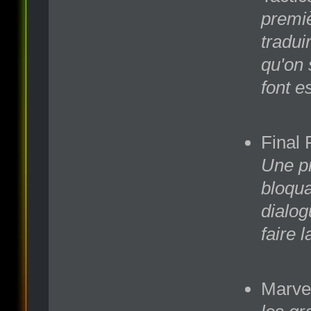
premiè
tradui
qu'on 
font e
Final 
Une pr
bloqua
dialog
faire l
Marve