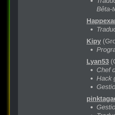
Traduc
Bêta-t
Happexa
Traduc
Kipy
(Gro
Progra
Lyan53
(
Chef d
Hack 
Gestio
pinktaga
Gestio