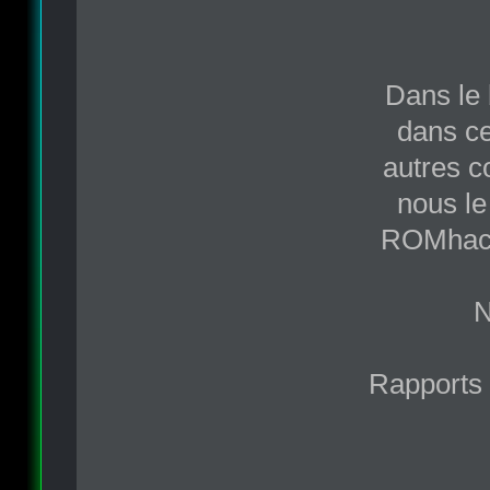
Dans le 
dans ce
autres c
nous le
ROMhack.
N
Rapports 