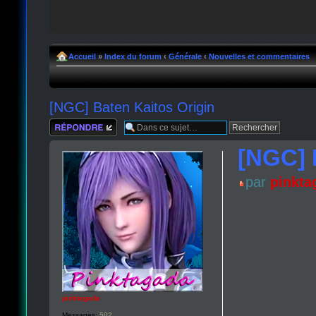
Accueil
»
Index du forum
‹
Générale
‹
Nouvelles et commentaires
[NGC] Baten Kaitos Origin
Répondre
[NGC] 
par
pinkta
pinktagada
Messages:
502