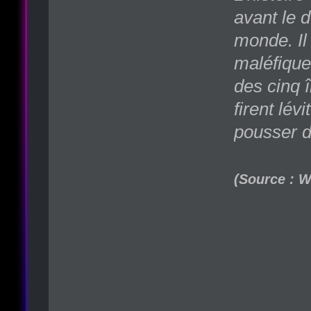
avant le 
monde. Il 
maléfique
des cinq î
firent lév
pousser d
(Source : W