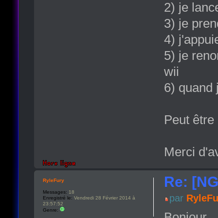
2) je lan
3) je pre
4) j'appui
5) je ren
wii
6) quand j
Peut être 
Merci d'a
Re: [NG
RyleFury
Messages:
18
par
RyleFu
Enregistré le:
Vendredi 28 Février 2014 à
23:57:52
Genre:
Bonjour,