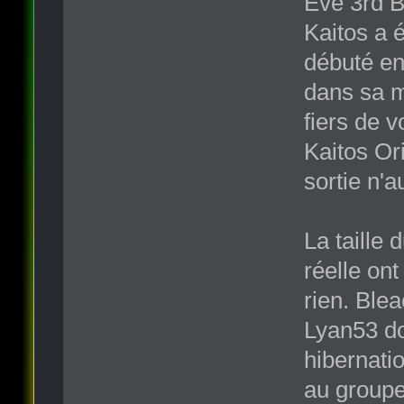
Eve 3rd B
Kaitos a 
débuté en
dans sa mi
fiers de v
Kaitos Or
sortie n'a
La taille 
réelle ont
rien. Ble
Lyan53 doi
hibernatio
au groupe