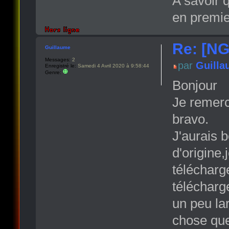
A savoir q
en premier
Re: [NG
Guillaume
Messages:
2
par
Guill
Enregistré le:
Samedi 4 Avril 2020 à 9:58:44
Genre:
Bonjour
Je remerci
bravo.
J'aurais b
d'origine,
télécharg
télécharge
un peu la
chose que