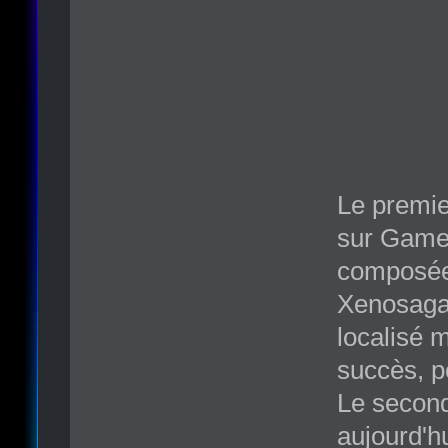
Le premie
sur GameC
composée
Xenosaga (
localisé m
succès, p
Le second
aujourd'h