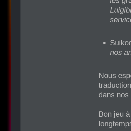
les gr
Luigib
servic
Suikod
nos am
Nous espé
traduction
dans nos 
Bon jeu à
longtemps