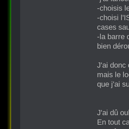
-choisis l
-choisi l
cases sauf
-la barre
bien dérou
J'ai donc
mais le l
que j'ai 
J'ai dû ou
En tout c