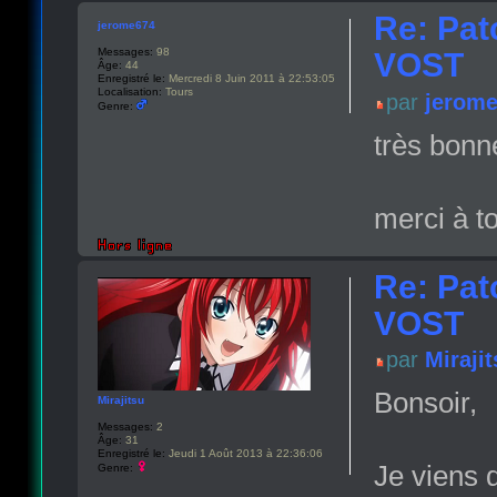
Re: Pat
jerome674
Messages:
98
VOST
Âge:
44
Enregistré le:
Mercredi 8 Juin 2011 à 22:53:05
Localisation:
Tours
par
jerom
Genre:
très bonne
merci à to
Re: Pat
VOST
par
Miraji
Bonsoir,
Mirajitsu
Messages:
2
Âge:
31
Enregistré le:
Jeudi 1 Août 2013 à 22:36:06
Je viens 
Genre: