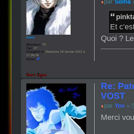
par
Soma
»
pinkt
Et c'est
Quoi ? Le
Soma
Messages:
79
Âge:
37
Enregistré le:
Dimanche 16 Janvier 2011 à
17:39:36
Genre:
Re: Pat
VOST
par
Yox
» S
Merci vou