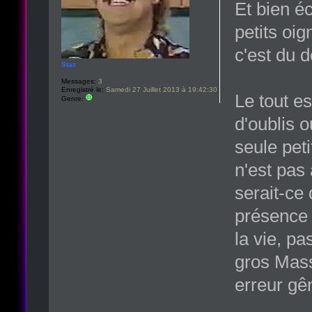
Et bien é
petits oi
c'est du 
Staz
Messages:
3
Enregistré le:
Samedi 27 Juillet 2013 à 19:42:30
Le tout e
Genre:
d'oublis o
seule pet
n'est pas
serait-ce
présence 
la vie, pa
gros Mass
erreur gê