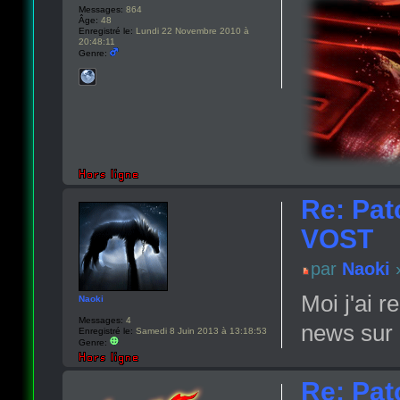
Messages:
864
Âge:
48
Enregistré le:
Lundi 22 Novembre 2010 à
20:48:11
Genre:
Re: Pat
VOST
par
Naoki
»
Moi j'ai 
Naoki
Messages:
4
news sur
Enregistré le:
Samedi 8 Juin 2013 à 13:18:53
Genre:
Re: Pat