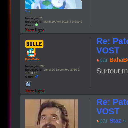
Yox
Messages:
2
Enregistré le:
Mardi 16 Avril 2013 à 9:53:45
Genre:
Re: Pat
VOST
par
BahaBu
BahaBulle
Messages:
280
Surtout mo
Enregistré le:
Lundi 20 Décembre 2010 à
18:18:17
Genre:
Re: Pat
VOST
par
Staz
» 