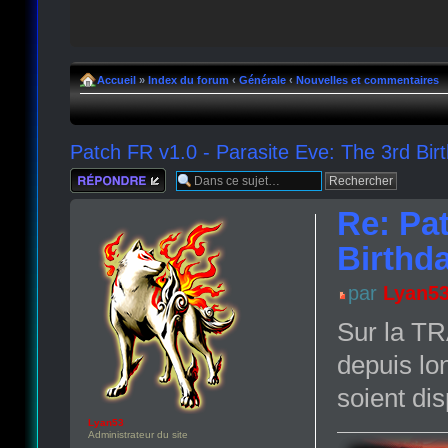
Accueil
»
Index du forum
‹
Générale
‹
Nouvelles et commentaires
Patch FR v1.0 - Parasite Eve: The 3rd Bi
Répondre
Re: Pat
Birthd
par
Lyan5
Sur la TR
depuis lo
soient di
Lyan53
Administrateur du site