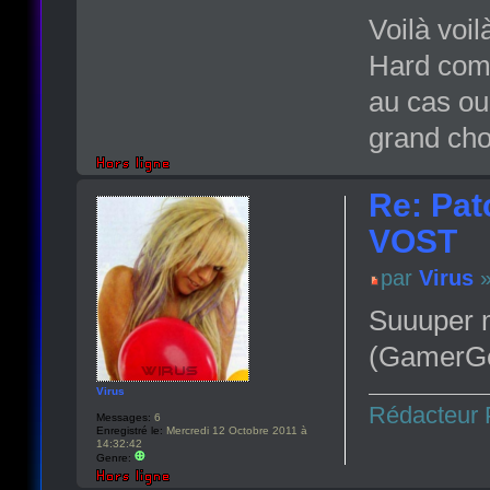
Voilà voil
Hard comm
au cas ou 
grand cho
Re: Pat
VOST
par
Virus
»
Suuuper m
(GamerGen
Virus
Rédacteur 
Messages:
6
Enregistré le:
Mercredi 12 Octobre 2011 à
14:32:42
Genre: