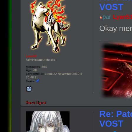
VOST
par
Lyan5
Okay merc
Lyan53
Administrateur du site
Messages:
864
Âge:
48
Enregistré le:
Lundi 22 Novembre 2010 à
20:48:11
Genre:
Re: Pat
VOST