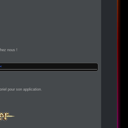
 chez nous !
<
oriel pour son application.