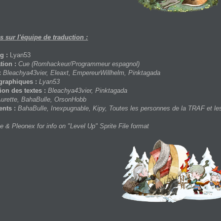
s sur l'équipe de traduction :
g :
Lyan53
ion :
Cue (Romhackeur/Programmeur espagnol)
:
Bleachya43vier, Eleaxt, EmpereurWillhelm, Pinktagada
graphiques :
Lyan53
on des textes :
Bleachya43vier, Pinktagada
urette, BahaBulle, OrsonHobb
nts :
BahaBulle, Inexpugnable, Kipy, Toutes les personnes de la TRAF et les 
e & Pleonex for info on "Level Up" Sprite File format