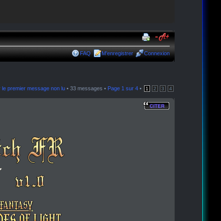
FAQ
M’enregistrer
Connexion
r le premier message non lu
• 33 messages •
Page
1
sur
4
•
1
2
3
4