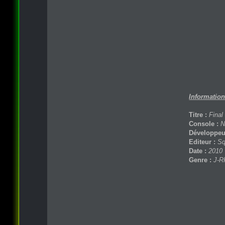
Informations
Titre :
Final
Console :
N
Développeu
Editeur :
Sq
Date :
2010
Genre :
J-R