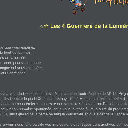
☆ Les 4 Guerriers de la Lumièr
☆
ps que vous espériez
 le bout de leur nez,
ers de la lumière
t séant pour vous conter,
langue qui vous est chère,
leurs destinées !
ques vers d'introduction improvisés à l'arrache, toute l'équipe de MYTH-Proj
 FR v1.0 pour le jeu NDS "Final Fantasy: The 4 Heroes of Light" est enfin di
tendre ou nous étaler sur un texte que vous lirez à peine, tant l'impatience d'en
 combustion humaine spontanée, nous vous invitons à lire la suite du program
n 1.0, ainsi que toute la partie technique consistant à vous aider dans l'appli
s à venir nous faire part de vos impressions et critiques constructives sur no