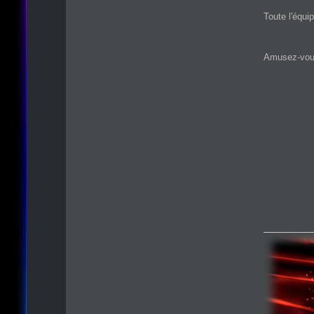
Toute l'équi
Amusez-vou