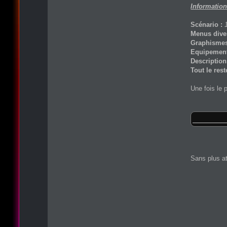
Information
Scénario :
Menus diver
Graphismes
Equipements 
Descriptions
Tout le rest
Une fois le 
Sans plus at