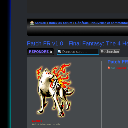
Accueil
»
Index du forum
‹
Générale
‹
Nouvelles et commentai
Patch FR v1.0 - Final Fantasy: The 4 He
Répondre
Patch FR 
par
Lyan53
»
Lyan53
Administrateur du site