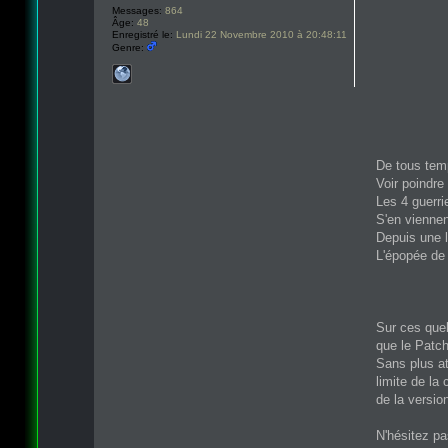
Messages:
864
Âge:
48
Enregistré le:
Lundi 22 Novembre 2010 à 20:48:11
Genre:
De tous tem
Voir poindre
Les 4 guerri
S'en viennen
Depuis une 
L'épopée de 
Sur ces quel
que le Patch
Sans plus at
limite de la
de la versio
N'hésitez pa