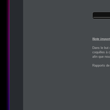
Note import
Dans le but 
coquilles à 
afin que nou
Rapports de 