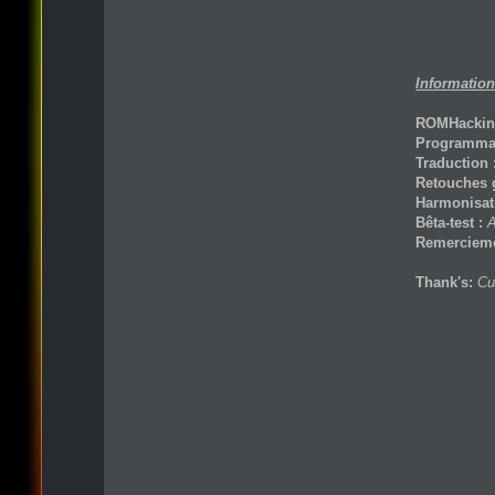
Information
ROMHackin
Programmat
Traduction 
Retouches 
Harmonisati
Bêta-test :
A
Remercieme
Thank's:
Cu