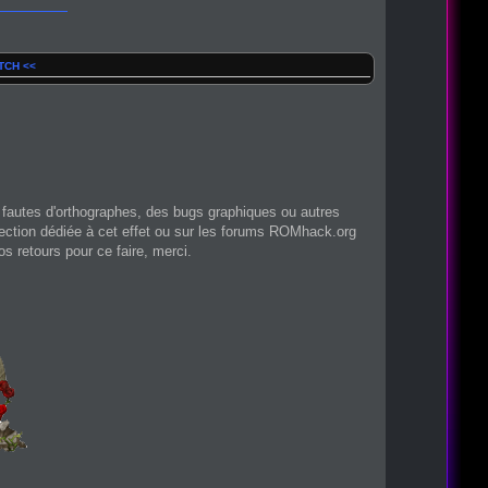
TCH <<
s fautes d'orthographes, des bugs graphiques ou autres
section dédiée à cet effet ou sur les forums ROMhack.org
s retours pour ce faire, merci.