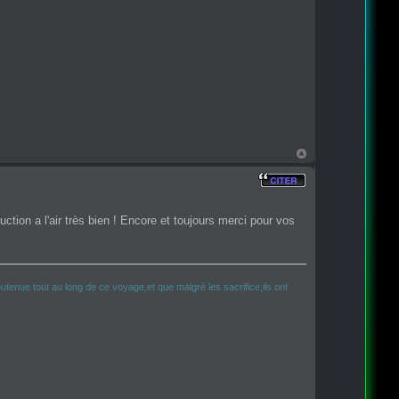
tion a l'air très bien ! Encore et toujours merci pour vos
tenue tout au long de ce voyage,et que malgré les sacrifice,ils ont