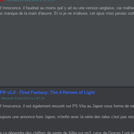
ada
» Vendredi 29 Mars 2013 à 23:31:21
of Innocence, il faudrait au moins quil y ait eu une version anglaise, car 
us manque de la main d'œuvre. Et si je ne m'abuse, cet opus n'est jamais sort
FR v1.0 - Final Fantasy: The 4 Heroes of Light
 Mercredi 3 Avril 2013 à 1:37:15
f Innocence, il est également ressorti sur PS Vita au Japon sous forme de r
oujours une annonce hors Japon, m'enfin avec la série des tales c'est pas n
e ça dépendra des chiffres de vente de Xillia sur ps3, ceux de Graces f ont p