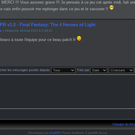
ERCI !!! Vous assurez grave !!! Je pensais à ce jeu cet après midi, fait une 
 Je vais enfin pouvoir me replonger dans ce jeu et le savourer !!
FR v1.0 - Final Fantasy: The 4 Heroes of Light
ha
» Dimanche 28 Avril 2013 à 5:28:20
 bravo à toute l'équipe pour ce beau patch fr
.
icher les messages postés depuis:
Trier par
L’équipe du fo
Développé par
phpBB
® Forum Software © phpBB Group