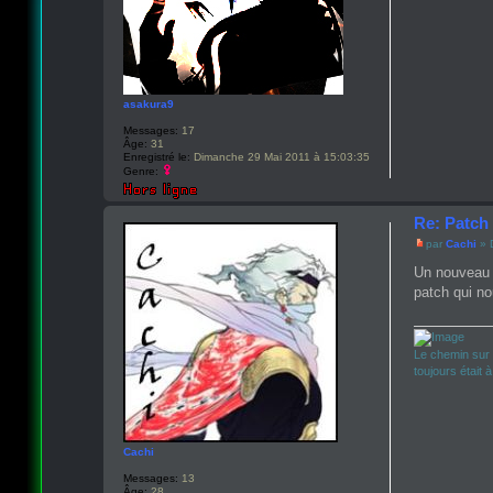
asakura9
Messages:
17
Âge:
31
Enregistré le:
Dimanche 29 Mai 2011 à 15:03:35
Genre:
Re: Patch 
par
Cachi
» 
Un nouveau p
patch qui no
Le chemin sur 
toujours était 
Cachi
Messages:
13
Âge:
28