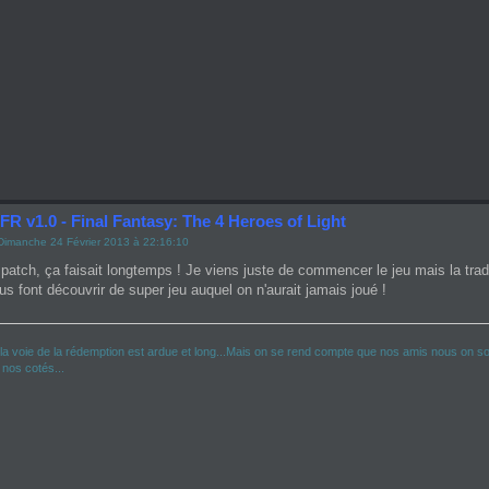
FR v1.0 - Final Fantasy: The 4 Heroes of Light
Dimanche 24 Février 2013 à 22:16:10
atch, ça faisait longtemps ! Je viens juste de commencer le jeu mais la traduc
us font découvrir de super jeu auquel on n'aurait jamais joué !
la voie de la rédemption est ardue et long...Mais on se rend compte que nos amis nous on sou
à nos cotés...