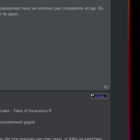
malheureusement nous ne sommes pas compétents en jap. Du
i du japon.
emake : Tales of Innocence R
ecessairement gagné
as été trop mauvais par chez nous, si Xillia se vend bien