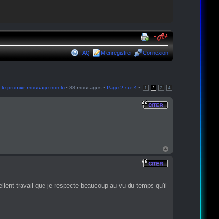
FAQ
M’enregistrer
Connexion
r le premier message non lu
• 33 messages •
Page
2
sur
4
•
1
2
3
4
lent travail que je respecte beaucoup au vu du temps qu'il