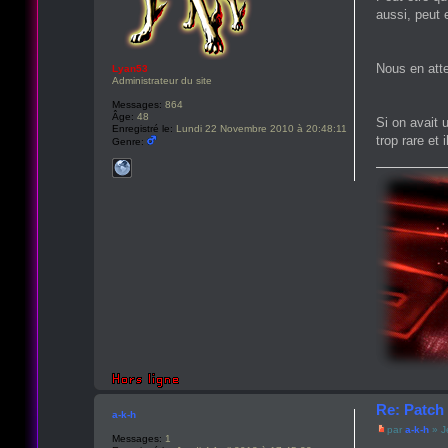
aussi, peut 
Nous en att
Lyan53
Administrateur du site
Messages:
864
Âge:
48
Si on avait 
Enregistré le:
Lundi 22 Novembre 2010 à 20:48:11
trop rare et
Genre:
Re: Patch 
a-k-h
par
a-k-h
» J
Messages:
1