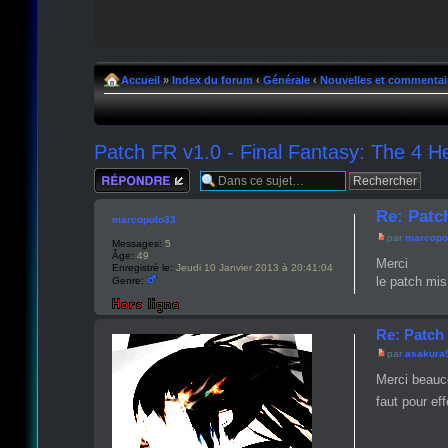
Accueil
»
Index du forum
‹
Générale
‹
Nouvelles et commentai
Patch FR v1.0 - Final Fantasy: The 4 He
Répondre
Re: Patch
marcopolo33
par
marcopo
Messages:
5
Âge:
49
Merci
Enregistré le:
Jeudi 10 Janvier 2013 à 20:41:04
le patch mis
Genre:
Re: Patch 
par
asakura
Merci beauco
faut pour ef