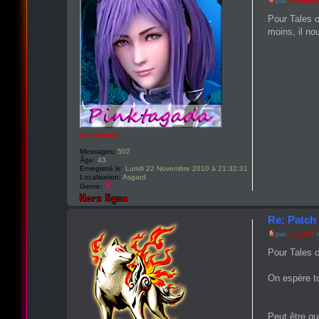
par
pinktag
Pour Tales 
moins, il no
pinktagada
Messages:
502
Âge:
43
Enregistré le:
Lundi 22 Novembre 2010 à 21:32:31
Localisation:
Asgard
Genre:
Re: Patch 
par
Lyan53
»
Pour Tales o
On espère t
Peut être qu