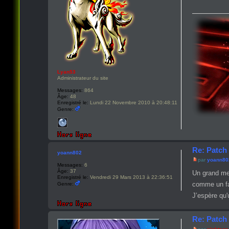
Lyan53
Administrateur du site
Messages:
864
Âge:
48
Enregistré le:
Lundi 22 Novembre 2010 à 20:48:11
Genre:
Re: Patch 
yoann802
par
yoann80
Messages:
6
Âge:
37
Un grand mer
Enregistré le:
Vendredi 29 Mars 2013 à 22:36:51
comme un 
Genre:
J’espère qu'
Re: Patch 