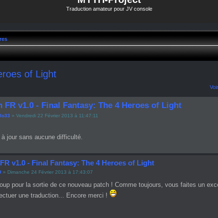
Traduction amateur pour JV console
res
roes of Light
Voi
 FR v1.0 - Final Fantasy: The 4 Heroes of Light
lo33
» Vendredi 22 Février 2013 à 11:47:11
 à jour sans aucune difficulté.
FR v1.0 - Final Fantasy: The 4 Heroes of Light
9
» Dimanche 24 Février 2013 à 17:43:07
up pour la sortie de ce nouveau patch ! Comme toujours, vous faites un excel
fectuer une traduction... Encore merci !