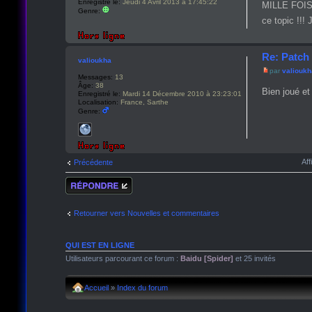
Enregistré le:
Jeudi 4 Avril 2013 à 17:45:22
MILLE FOIS M
Genre:
ce topic !!!
Re: Patch 
valioukha
par
valiouk
Messages:
13
Âge:
38
Bien joué et
Enregistré le:
Mardi 14 Décembre 2010 à 23:23:01
Localisation:
France, Sarthe
Genre:
Aff
Précédente
Répondre
Retourner vers Nouvelles et commentaires
QUI EST EN LIGNE
Utilisateurs parcourant ce forum :
Baidu [Spider]
et 25 invités
Accueil
»
Index du forum