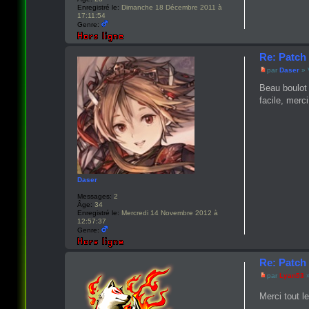
Enregistré le:
Dimanche 18 Décembre 2011 à
17:11:54
Genre:
Re: Patch 
par
Daser
» 
Beau boulot 
facile, merci
Daser
Messages:
2
Âge:
34
Enregistré le:
Mercredi 14 Novembre 2012 à
12:57:37
Genre:
Re: Patch 
par
Lyan53
»
Merci tout l