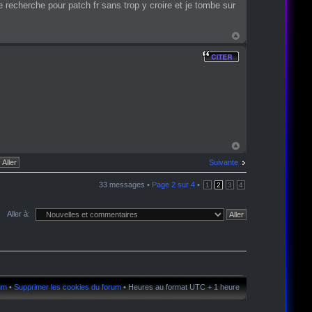
recherche pour patch fr sans trop y croire et je tombe sur
Suivante
33 messages •
Page
2
sur
4
•
1
2
3
4
Aller à:
rum
•
Supprimer les cookies du forum
• Heures au format UTC + 1 heure