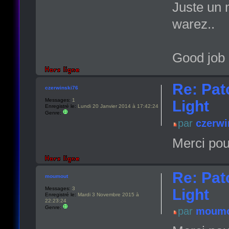
Juste un 
warez..
Good job 
Re: Pat
czerwinski76
Messages:
1
Light
Enregistré le:
Lundi 20 Janvier 2014 à 17:42:24
Genre:
par
czerwi
Merci pour
Re: Pat
moumout
Messages:
3
Light
Enregistré le:
Mardi 3 Novembre 2015 à
22:23:24
Genre:
par
moumo