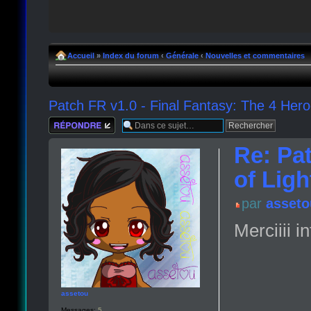
Accueil
»
Index du forum
‹
Générale
‹
Nouvelles et commentaires
Patch FR v1.0 - Final Fantasy: The 4 Hero
Répondre
Re: Pat
of Ligh
par
asseto
Merciiii i
assetou
Messages:
5