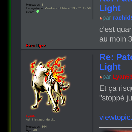
Messages:
3
Light
Enregistré le:
Vendredi 31 Mai 2013 à 21:12:58
Genre:
par
rachid
c'est qua
au moin 3
Re: Pat
Light
par
Lyan5
Et ça ris
"stoppé j
viewtopi
Lyan53
Administrateur du site
Messages:
864
Âge:
48