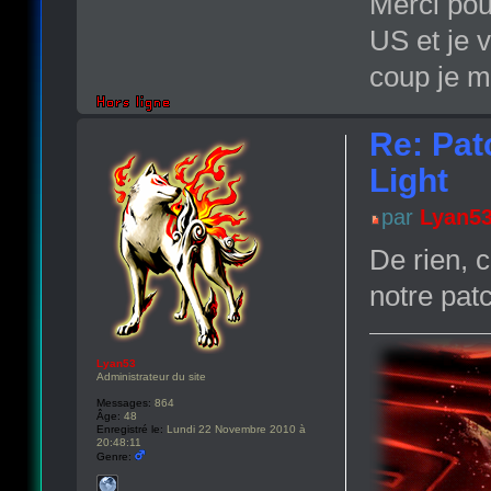
Merci pour
US et je 
coup je m'
Re: Pat
Light
par
Lyan5
De rien, c
notre pat
Lyan53
Administrateur du site
Messages:
864
Âge:
48
Enregistré le:
Lundi 22 Novembre 2010 à
20:48:11
Genre: