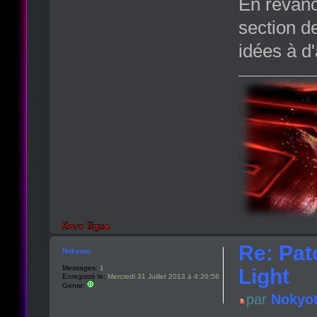
En revanc
section d
idées à d
Re: Pat
Nokyoto
Messages:
1
Light
Enregistré le:
Mercredi 31 Juillet 2013 à 4:20:58
Genre:
par
Nokyo