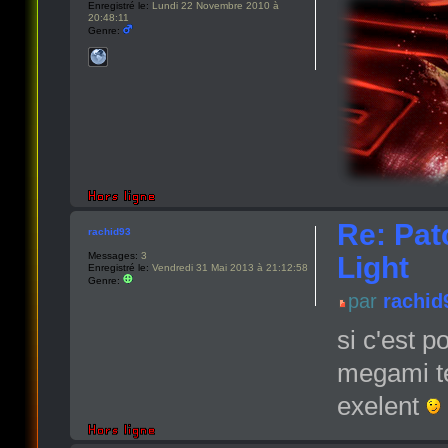
Enregistré le:
Lundi 22 Novembre 2010 à
20:48:11
Genre:
Re: Pat
rachid93
Messages:
3
Light
Enregistré le:
Vendredi 31 Mai 2013 à 21:12:58
Genre:
par
rachid
si c'est 
megami te
exelent