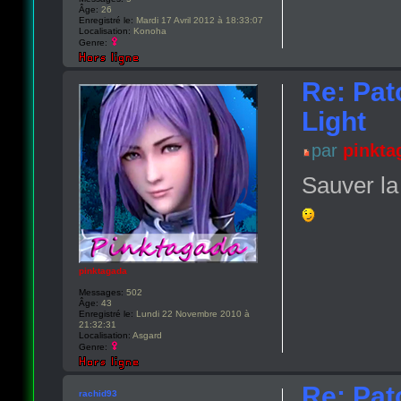
Âge:
26
Enregistré le:
Mardi 17 Avril 2012 à 18:33:07
Localisation:
Konoha
Genre:
Re: Pat
Light
par
pinkta
Sauver la 
pinktagada
Messages:
502
Âge:
43
Enregistré le:
Lundi 22 Novembre 2010 à
21:32:31
Localisation:
Asgard
Genre:
Re: Pat
rachid93