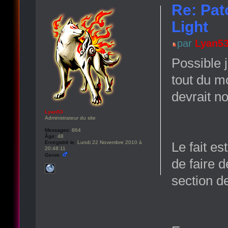
Re: Pat
Light
par
Lyan5
Possible j
tout du mo
devrait n
Lyan53
Administrateur du site
Messages:
864
Âge:
48
Enregistré le:
Lundi 22 Novembre 2010 à
Le fait e
20:48:11
Genre:
de faire d
section d