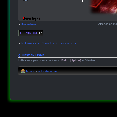
Afficher les m
Précédente
Répondre
Retourner vers Nouvelles et commentaires
QUI EST EN LIGNE
Utilisateurs parcourant ce forum :
Baidu [Spider]
et 3 invités
Accueil
»
Index du forum