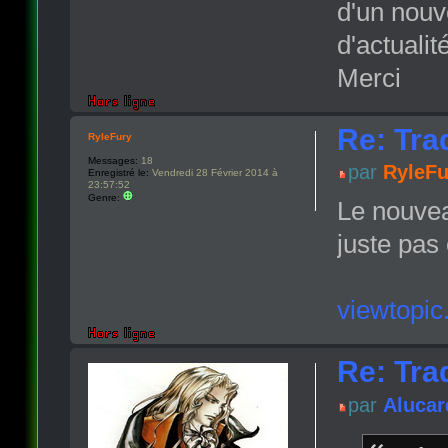
d'un nouv
d'actualit
Merci
Re: Tra
RyleFury
Messages:
18
par
RyleFu
Enregistré le:
Vendredi 28 Février 2014 à
23:57:52
Genre:
Le nouvea
juste pas
viewtopi
Re: Tra
par
Alucar