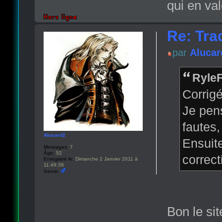
qui en va
Re: Tra
par
Alucar
RyleF
Corrigé
Je pens
fautes,
Alucard2
Ensuite
Messages:
7
Âge:
52
correc
Enregistré le:
Dimanche 2 Janvier 2011 à
11:49:38
Genre:
Bon le si