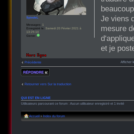
beaucoup 
Je viens d
SpindeL
Messages:
1
mesure de
Enregistré le:
Samedi 20 Février 2021 à
13:25:10
d'applique
Genre:
et je post
Afficher
Précédente
Répondre
Retourner vers Sur la traduction
QUI EST EN LIGNE
Utilisateurs parcourant ce forum : Aucun utilisateur enregistré et 1 invité
Accueil
»
Index du forum