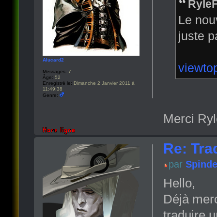
RyleF
Le nouv
juste p
Alucard2
viewto
Messages:
7
Âge:
52
Enregistré le:
Dimanche 2 Janvier 2011 à
11:49:38
Genre:
Merci Ryl
Re: Tra
par
Spind
Hello,
Déjà merci
traduire 