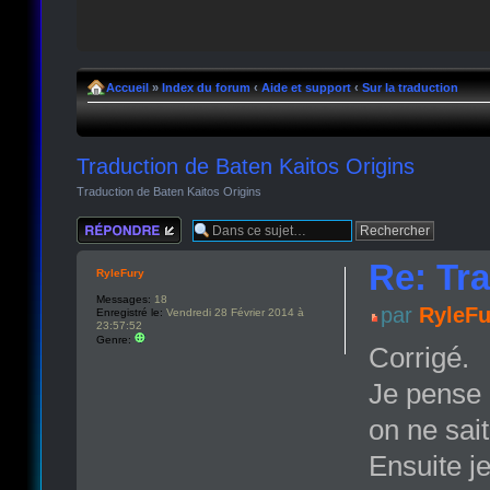
Accueil
»
Index du forum
‹
Aide et support
‹
Sur la traduction
Traduction de Baten Kaitos Origins
Traduction de Baten Kaitos Origins
Répondre
Re: Tr
RyleFury
Messages:
18
par
RyleFu
Enregistré le:
Vendredi 28 Février 2014 à
23:57:52
Genre:
Corrigé.
Je pense 
on ne sait
Ensuite je