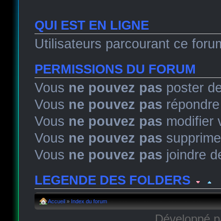
QUI EST EN LIGNE
Utilisateurs parcourant ce forum
PERMISSIONS DU FORUM
Vous
ne pouvez pas
poster de
Vous
ne pouvez pas
répondre 
Vous
ne pouvez pas
modifier
Vous
ne pouvez pas
supprime
Vous
ne pouvez pas
joindre de
LEGENDE DES FOLDERS
Sujet lu
Sujet lu dans lequel j'ai posté
Sujet populaire lu 
Accueil
»
Index du forum
Développé 