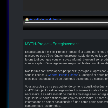
Accueil
»
Index du forum
MYTH-Project - Enregistrement
En accédant à « MYTH-Project » (désigné ci-après par « nous », 
n’acceptez pas d’être légalement responsable de toutes les con
ferons tout pour que vous en soyez informé, bien qu’il soit pru
vous acceptez d’être légalement responsable des conditions déc
Nos forums sont développés par phpBB (désigné ci-après par « il
sous la licence «
General Public License
» (désigné ci-après pa
n’est pas responsable de ce que nous acceptons ou n’accepton
Vous acceptez de ne pas publier de contenu abusif, obscène, vul
« MYTH-Project » est hébergé ou les lois internationales. Le fa
nécessaire. Les adresses IP de tous les messages sont enregis
sujet lorsque nous estimons que cela est nécessaire. En tant 
informations ne soient pas diffusées à une tierce partie sans 
compromettre les données.