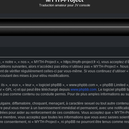
Traduction amateur pour JV console
« notre », « nos », « MYTH-Project », « https://myth-project.fr »), vous acceptez d
ditions suivantes, alors n’accédez pas et/ou n’utilisez pas « MYTH-Project ». Nous
dent de vérifier régulièrement celles-ci par vous-même. Si vous continuez d’utilise
oulant des mises à jour et/ou modifications.
s », « eux », « leur », « logiciel phpBB », « www.phpbb.com », « phpBB Limited », 
r « GPL ») et qui peut être téléchargé depuis
www.phpbb.com
. Le logiciel phpBB f
s pas comme contenu ou conduite permis. Pour de plus amples informations au suje
gaire, diffamatoire, choquant, menaçant, à caractère sexuel ou tout autre contenu 
ire peut vous mener à un bannissement immédiat et permanent, avec une notification
trées pour aider au renforcement de ces conditions. Vous acceptez que « MYTH-Proj
que membre, vous acceptez que toutes les informations que vous avez saisies soie
votre consentement, ni « MYTH-Project », ni phpBB ne pourront être tenus comme res