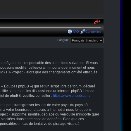
FAQ
Connexion
Langue:
’être légalement responsable des conditions suivantes. Si vous
 pouvons modifier celles-ci à n’importe quel moment et nous
r « MYTH-Project » alors que des changements ont été effectués,
« Équipes phpBB ») qui est un script libre de forum, déclaré
acilite seulement les discussions sur Internet. phpBB Limited
t de phpBB, veuillez consulter :
https://www.phpbb.com/
.
qui peut transgresser les lois de votre pays, du pays où
 à votre fournisseur d’accès à Internet si nous le jugeons
ect » supprime, modifie, déplace ou verrouille n’importe quel
nt stockées dans notre base de données. Bien que ces
ponsables en cas de tentative de piratage visant à