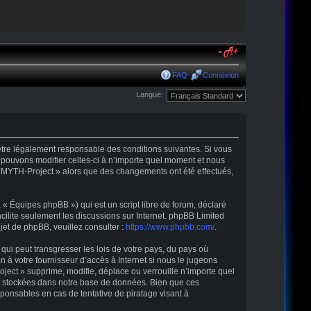
FAQ
Connexion
Langue:
’être légalement responsable des conditions suivantes. Si vous
 pouvons modifier celles-ci à n’importe quel moment et nous
r « MYTH-Project » alors que des changements ont été effectués,
« Équipes phpBB ») qui est un script libre de forum, déclaré
acilite seulement les discussions sur Internet. phpBB Limited
t de phpBB, veuillez consulter :
https://www.phpbb.com/
.
qui peut transgresser les lois de votre pays, du pays où
 à votre fournisseur d’accès à Internet si nous le jugeons
ect » supprime, modifie, déplace ou verrouille n’importe quel
nt stockées dans notre base de données. Bien que ces
ponsables en cas de tentative de piratage visant à