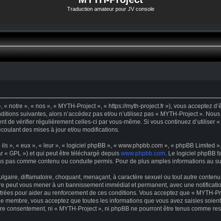
Traduction amateur pour JV console
« notre », « nos », « MYTH-Project », « https://myth-project.fr »), vous acceptez d
ditions suivantes, alors n’accédez pas et/ou n’utilisez pas « MYTH-Project ». Nous
dent de vérifier régulièrement celles-ci par vous-même. Si vous continuez d’utilise
oulant des mises à jour et/ou modifications.
s », « eux », « leur », « logiciel phpBB », « www.phpbb.com », « phpBB Limited », 
r « GPL ») et qui peut être téléchargé depuis
www.phpbb.com
. Le logiciel phpBB f
s pas comme contenu ou conduite permis. Pour de plus amples informations au suje
gaire, diffamatoire, choquant, menaçant, à caractère sexuel ou tout autre contenu 
ire peut vous mener à un bannissement immédiat et permanent, avec une notification
trées pour aider au renforcement de ces conditions. Vous acceptez que « MYTH-Proj
que membre, vous acceptez que toutes les informations que vous avez saisies soie
votre consentement, ni « MYTH-Project », ni phpBB ne pourront être tenus comme res