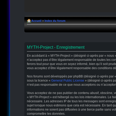
Accueil
»
Index du forum
MYTH-Project - Enregistrement
En accédant à « MYTH-Project » (désigné ci-après par « nous », 
n’acceptez pas d’être légalement responsable de toutes les con
ferons tout pour que vous en soyez informé, bien qu’il soit pru
vous acceptez d’être légalement responsable des conditions déc
Nos forums sont développés par phpBB (désigné ci-après par « il
sous la licence «
General Public License
» (désigné ci-après pa
n’est pas responsable de ce que nous acceptons ou n’accepton
Vous acceptez de ne pas publier de contenu abusif, obscène, vul
« MYTH-Project » est hébergé ou les lois internationales. Le fa
nécessaire. Les adresses IP de tous les messages sont enregis
sujet lorsque nous estimons que cela est nécessaire. En tant 
informations ne soient pas diffusées à une tierce partie sans 
compromettre les données.