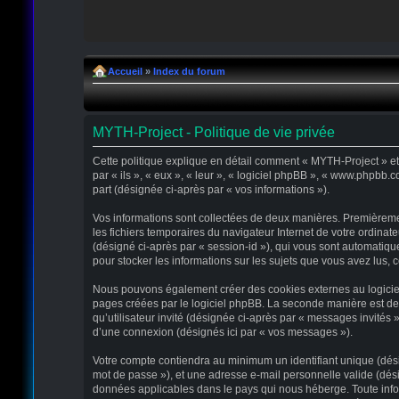
Accueil
»
Index du forum
MYTH-Project - Politique de vie privée
Cette politique explique en détail comment « MYTH-Project » et s
par « ils », « eux », « leur », « logiciel phpBB », « www.phpbb.
part (désignée ci-après par « vos informations »).
Vos informations sont collectées de deux manières. Premièremen
les fichiers temporaires du navigateur Internet de votre ordinate
(désigné ci-après par « session-id »), qui vous sont automatiqu
pour stocker les informations sur les sujets que vous avez lus, c
Nous pouvons également créer des cookies externes au logiciel
pages créées par le logiciel phpBB. La seconde manière est de r
qu’utilisateur invité (désignée ci-après par « messages invités
d’une connexion (désignés ici par « vos messages »).
Votre compte contiendra au minimum un identifiant unique (désig
mot de passe »), et une adresse e-mail personnelle valide (dési
données applicables dans le pays qui nous héberge. Toute infor