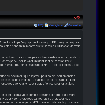
FAQ
M’enregistrer
Connexion
oject », « https://myth-project.fr ») et phpBB (désigné ci-après
collectée pendant n’importe quelle session d’utilisation de votre
e cookies, qui sont des petits fichiers textes téléchargés dans
-après par « user-id ») et un identifiant de session invité
us naviguerez sur les sujets de « MYTH-Project » et est utilisé
ortée du document qui est prévu pour couvrir seulement les
, et n’est pas limité à : la publication de message en tant
es messages que vous envoyez après l’enregistrement et lors
ur la connexion à votre compte (désigné ci-après par « votre
-Project » sont protégées par les lois de protection des
resse e-mail requise par « MYTH-Project » durant la procédure