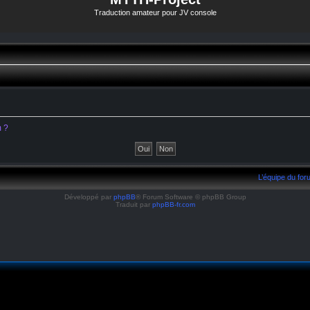
Traduction amateur pour JV console
m ?
L’équipe du fo
Développé par
phpBB
® Forum Software © phpBB Group
Traduit par
phpBB-fr.com