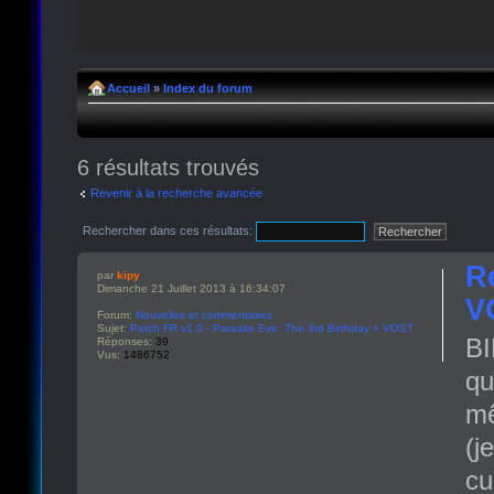
Accueil
»
Index du forum
6 résultats trouvés
Revenir à la recherche avancée
Rechercher dans ces résultats:
R
par
kipy
Dimanche 21 Juillet 2013 à 16:34:07
V
Forum:
Nouvelles et commentaires
Sujet:
Patch FR v1.0 - Parasite Eve: The 3rd Birthday + VOST
BI
Réponses:
39
Vus:
1486752
qu
mê
(j
cu