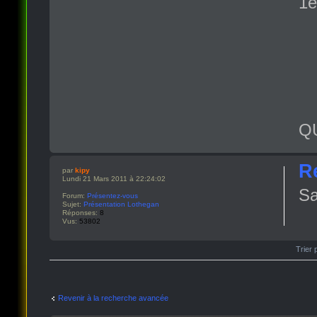
1e
Q
R
par
kipy
Lundi 21 Mars 2011 à 22:24:02
Sa
Forum:
Présentez-vous
Sujet:
Présentation Lothegan
Réponses:
8
Vus:
53802
Trier 
Revenir à la recherche avancée