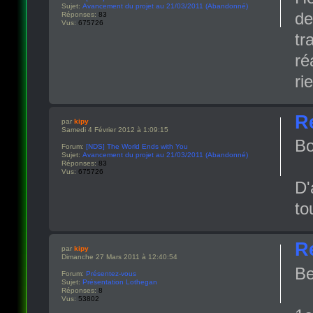
Sujet:
Avancement du projet au 21/03/2011 (Abandonné)
de
Réponses:
83
Vus:
675726
tr
ré
ri
R
par
kipy
Samedi 4 Février 2012 à 1:09:15
Bo
Forum:
[NDS] The World Ends with You
Sujet:
Avancement du projet au 21/03/2011 (Abandonné)
Réponses:
83
Vus:
675726
D'
to
R
par
kipy
Dimanche 27 Mars 2011 à 12:40:54
Be
Forum:
Présentez-vous
Sujet:
Présentation Lothegan
Réponses:
8
Vus:
53802