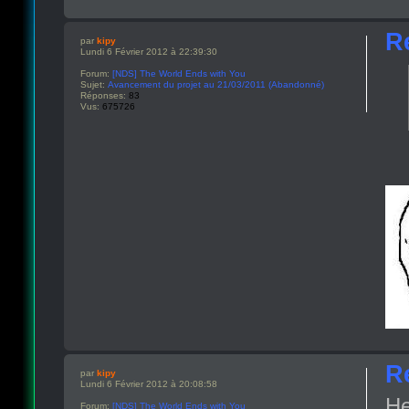
R
par
kipy
Lundi 6 Février 2012 à 22:39:30
Forum:
[NDS] The World Ends with You
Sujet:
Avancement du projet au 21/03/2011 (Abandonné)
Réponses:
83
Vus:
675726
R
par
kipy
Lundi 6 Février 2012 à 20:08:58
He
Forum:
[NDS] The World Ends with You