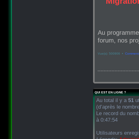
Migration
Au programme d
forum, nos proj
Vue(s): 500906 •
Commenta
QUI EST EN LIGNE ?
Au total il y a
51
ut
(d’après le nombre
Le record du nombr
à 0:47:54
Utilisateurs enreg