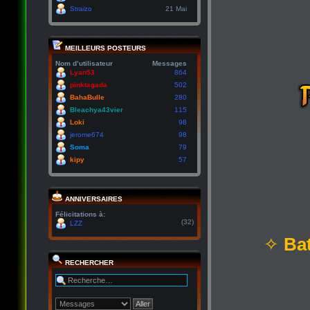
Straizo
21 Mai
MEILLEURS POSTEURS
Nom d’utilisateur
Messages
Lyan53
864
pinktagada
502
BahaBulle
280
Bleachya43vier
115
Loki
98
jerome674
98
Soma
79
kipy
57
ANNIVERSAIRES
Félicitations à:
(32)
LZZ
✧
Bat
RECHERCHER