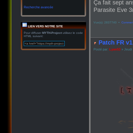
Ça fait sept an
Recherche avancée
Parasite Eve 3r
Vue(s): 2837740 •
Comment
LIEN VERS NOTRE SITE
Pour diffuser
MYTH-Project
utilisez le code
HTML suivant:
Patch FR v1
Posté par:
Lyan53
» Jeudi 