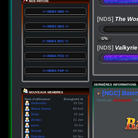
NOS PATCHS
>> INDEX NDS <<
[NDS]
The Wor
>> INDEX NES <<
0%
>> INDEX NGC <<
[NDS]
Valkyrie
>> INDEX PCE <<
>> INDEX PSP <<
DERNIÈRES INFORMATIONS
[NGC] Baten
NOUVEAUX MEMBRES
Nom d’utilisateur
Enregistré le
Posté par:
pinktagada
» Ve
Gedeonluc
03 Oct
Shinra Setora
08 Aoû
Griad
25 Juil
Zicolas
21 Jan
yaum
24 Avr
Gorvak
09 Déc
Rulesless
04 Nov