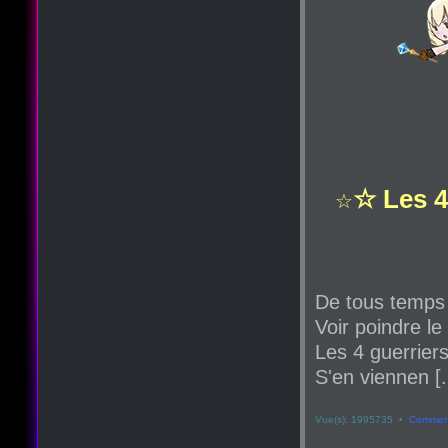
☆ Les 4
☆
De tous temps
Voir poindre le
Les 4 guerriers
S'en viennen [.
Vue(s): 1995735 •
Comment