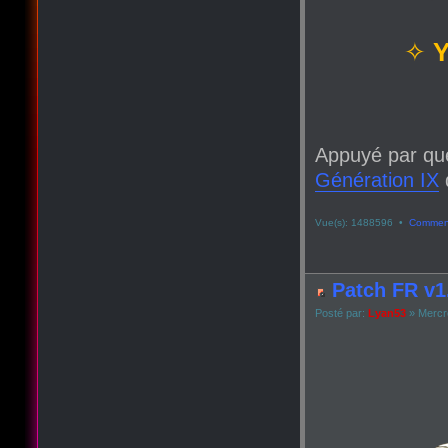
✧
Y
Appuyé par qu
Génération IX
q
Vue(s): 1488596 •
Comment
Patch FR v1.
Posté par:
Lyan53
» Mercre