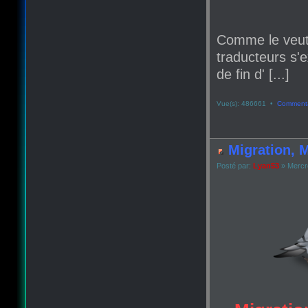
Comme le veut
traducteurs s'e
de fin d' [...]
Vue(s): 486661 •
Commenta
Migration, M
Posté par:
Lyan53
» Mercr