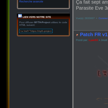
Ça fait sept an
Recherche avancée
Parasite Eve 3r
LIEN VERS NOTRE SITE
Vue(s): 2833007 •
Comment
Pour diffuser
MYTH-Project
utilisez le code
HTML suivant:
Patch FR v1
Posté par:
Lyan53
» Jeudi 