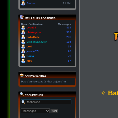
Straizo
21 Mai
MEILLEURS POSTEURS
Nom d’utilisateur
Messages
Lyan53
864
pinktagada
502
BahaBulle
280
Bleachya43vier
115
Loki
98
jerome674
98
Soma
79
kipy
57
ANNIVERSAIRES
Pas d’anniversaire à fêter aujourd’hui
✧
Bat
RECHERCHER