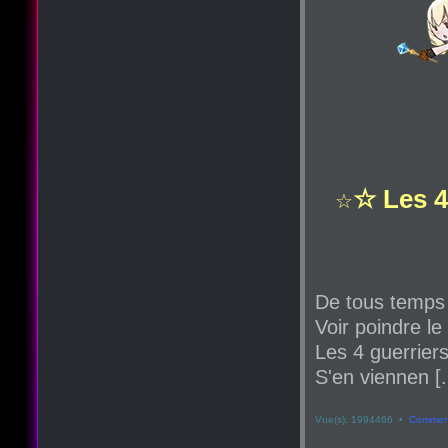
☆ Les 4
☆
De tous temps
Voir poindre le
Les 4 guerriers
S'en viennen [.
Vue(s): 1994466 •
Comment