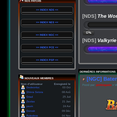
NOS PATCHS
>> INDEX NDS <<
[NDS]
The Wor
>> INDEX NES <<
0%
>> INDEX NGC <<
[NDS]
Valkyrie
>> INDEX PCE <<
>> INDEX PSP <<
DERNIÈRES INFORMATIONS
[NGC] Baten
NOUVEAUX MEMBRES
Nom d’utilisateur
Enregistré le
Posté par:
pinktagada
» Ve
Gedeonluc
03 Oct
Shinra Setora
08 Aoû
Griad
25 Juil
Zicolas
21 Jan
yaum
24 Avr
Gorvak
09 Déc
Rulesless
04 Nov