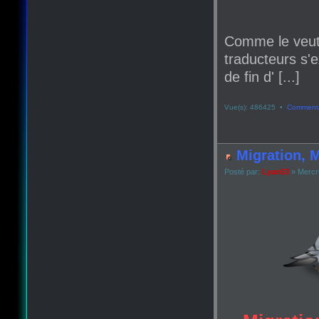
Comme le veut
traducteurs s'e
de fin d' [...]
Vue(s): 486425 •
Commenta
Migration, M
Posté par:
Lyan53
» Mercr