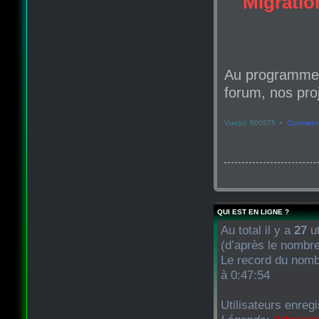
Migration
Au programme d
forum, nos proj
Vue(s): 500575 •
Commenta
QUI EST EN LIGNE ?
Au total il y a
27
ut
(d’après le nombre
Le record du nombr
à 0:47:54
Utilisateurs enreg