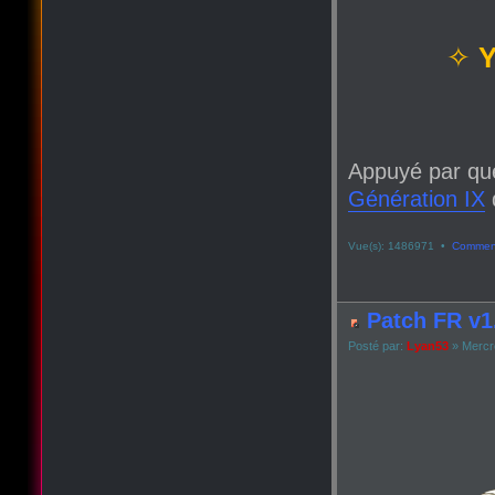
✧
Y
Appuyé par qu
Génération IX
q
Vue(s): 1486971 •
Comment
Patch FR v1.
Posté par:
Lyan53
» Mercre