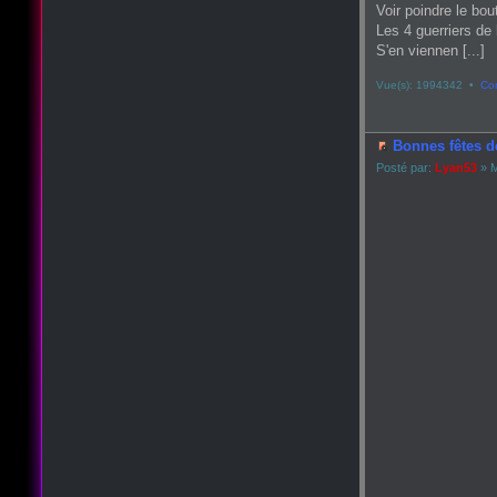
Voir poindre le bou
Les 4 guerriers de 
S'en viennen [...]
Vue(s): 1994342 •
Co
Bonnes fêtes d
Posté par:
Lyan53
» M