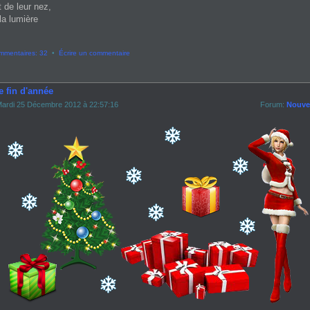
t de leur nez,
la lumière
mmentaires: 32
•
Écrire un commentaire
e fin d'année
ardi 25 Décembre 2012 à 22:57:16
Forum:
Nouvel