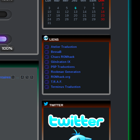
Lun
Mar
Mer
Jeu
Ven
Sam
Dim
1
2
3
4
5
6
7
8
9
10
11
12
13
14
15
16
17
18
19
20
21
22
23
24
25
26
27
28
29
30
31
LIENS
Atelier Traduction
100%
BessaB
Chaos ROMhack
Génération IX
PSP Traductions
Rockman Generation
taires
...
ROMhack.org
1
4
5
6
T.R.A.F.
Terminus Traduction
TWITTER