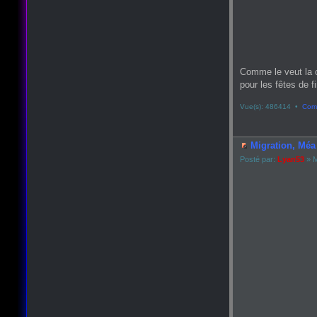
Comme le veut la 
pour les fêtes de fin
Vue(s): 486414 •
Comm
Migration, Méa 
Posté par:
Lyan53
» M