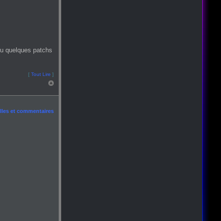
ou quelques patchs
[
Tout Lire
]
les et commentaires