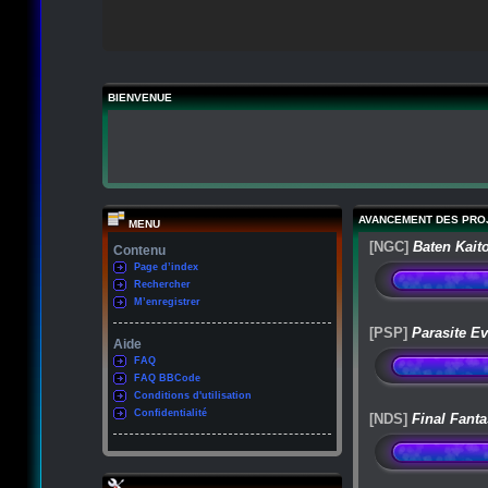
BIENVENUE
AVANCEMENT DES PRO
MENU
[NGC]
Baten Kait
Contenu
Page d’index
Rechercher
M’enregistrer
[PSP]
Parasite Ev
Aide
FAQ
FAQ BBCode
Conditions d'utilisation
Confidentialité
[NDS]
Final Fanta