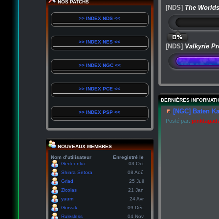
NOS PATCHS
[NDS]
The Worlds
>> INDEX NDS <<
0%
>> INDEX NES <<
[NDS]
Valkyrie Pr
>> INDEX NGC <<
>> INDEX PCE <<
DERNIÈRES INFORMATI
[NGC] Baten Ka
>> INDEX PSP <<
Posté par:
pinktagad
NOUVEAUX MEMBRES
Nom d’utilisateur
Enregistré le
Gedeonluc
03 Oct
Shinra Setora
08 Aoû
Griad
25 Juil
Zicolas
21 Jan
yaum
24 Avr
Gorvak
09 Déc
Rulesless
04 Nov