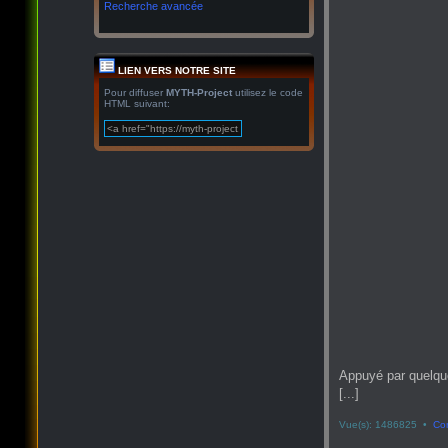
Recherche avancée
LIEN VERS NOTRE SITE
Pour diffuser
MYTH-Project
utilisez le code
HTML suivant:
Appuyé par quelqu
[...]
Vue(s): 1486825 •
Co