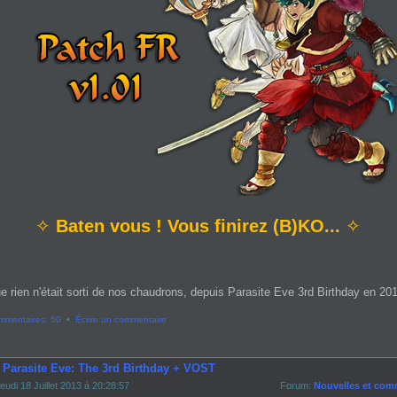
✧
Baten vous ! Vous finirez (B)KO...
✧
e rien n'était sorti de nos chaudrons, depuis Parasite Eve 3rd Birthday en 2013
mmentaires: 50
•
Écrire un commentaire
- Parasite Eve: The 3rd Birthday + VOST
eudi 18 Juillet 2013 à 20:28:57
Forum:
Nouvelles et com