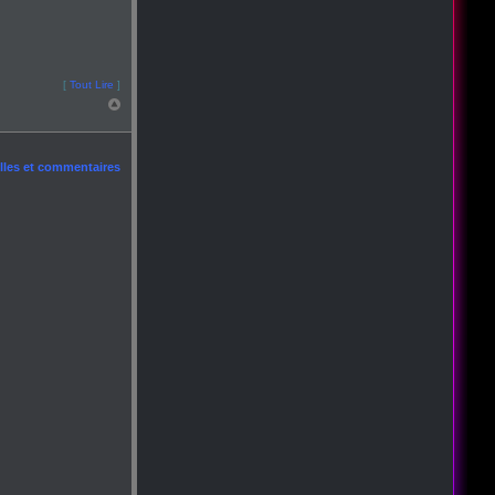
[
Tout Lire
]
les et commentaires