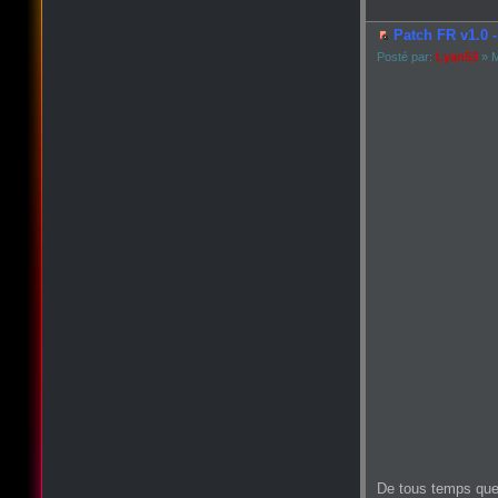
Patch FR v1.0 -
Posté par:
Lyan53
» M
De tous temps que