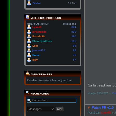
Straizo
21 Mai
MEILLEURS POSTEURS
Nom d’utilisateur
Messages
Lyan53
864
pinktagada
502
BahaBulle
280
Bleachya43vier
115
Loki
98
jerome674
98
Soma
79
kipy
57
ANNIVERSAIRES
Pas d’anniversaire à fêter aujourd’hui
Ça fait sept ans qu
Vue(s): 2832787 •
Co
RECHERCHER
Patch FR v1.0 
Posté par:
Lyan53
» J