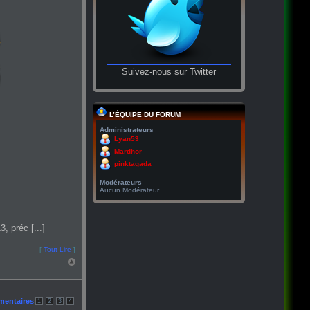
Suivez-nous sur Twitter
L’ÉQUIPE DU FORUM
Administrateurs
Lyan53
Mardhor
pinktagada
Modérateurs
Aucun Modérateur.
, préc [...]
[
Tout Lire
]
mentaires
1
2
3
4