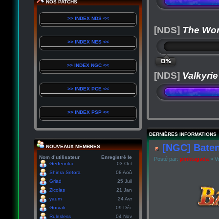
NOS PATCHS
>> INDEX NDS <<
[NDS]
The Wor
>> INDEX NES <<
0%
>> INDEX NGC <<
[NDS]
Valkyrie
>> INDEX PCE <<
>> INDEX PSP <<
DERNIÈRES INFORMATIONS
[NGC] Baten
NOUVEAUX MEMBRES
Nom d’utilisateur
Enregistré le
Posté par:
pinktagada
» Ve
Gedeonluc
03 Oct
Shinra Setora
08 Aoû
Griad
25 Juil
Zicolas
21 Jan
yaum
24 Avr
Gorvak
09 Déc
Rulesless
04 Nov