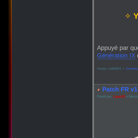
✧
Y
Appuyé par qu
Génération IX
q
Vue(s): 1486853 •
Comment
Patch FR v1.
Posté par:
Lyan53
» Mercre