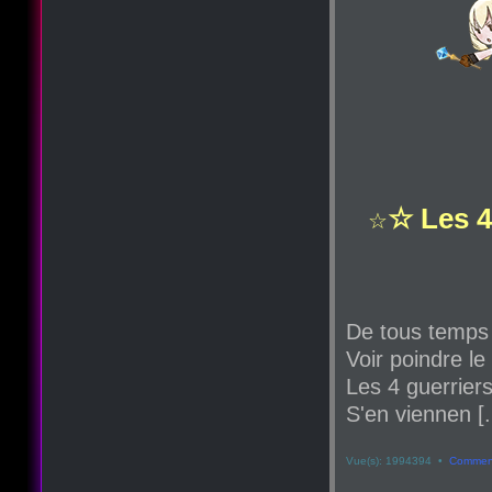
☆ Les 4
☆
De tous temps
Voir poindre le
Les 4 guerriers
S'en viennen [.
Vue(s): 1994394 •
Comment