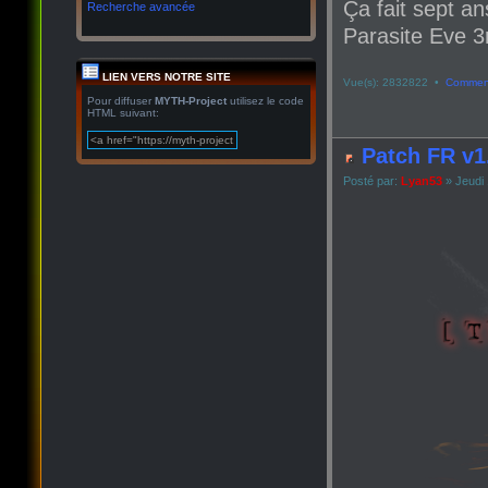
Ça fait sept an
Recherche avancée
Parasite Eve 3r
LIEN VERS NOTRE SITE
Vue(s): 2832822 •
Comment
Pour diffuser
MYTH-Project
utilisez le code
HTML suivant:
Patch FR v1
Posté par:
Lyan53
» Jeudi 