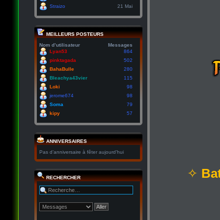
Straizo
21 Mai
MEILLEURS POSTEURS
Nom d’utilisateur
Messages
Lyan53
864
pinktagada
502
BahaBulle
280
Bleachya43vier
115
Loki
98
jerome674
98
Soma
79
kipy
57
ANNIVERSAIRES
Pas d’anniversaire à fêter aujourd’hui
✧
Bat
RECHERCHER