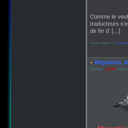
Comme le veut
traducteurs s'e
de fin d' [...]
Vue(s): 486419 •
Commenta
Migration, M
Posté par:
Lyan53
» Mercr