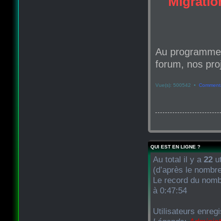
Migration
Au programme d
forum, nos proj
Vue(s): 500542 •
Commenta
QUI EST EN LIGNE ?
Au total il y a
22
ut
(d’après le nombre
Le record du nombr
à 0:47:54
Utilisateurs enregi