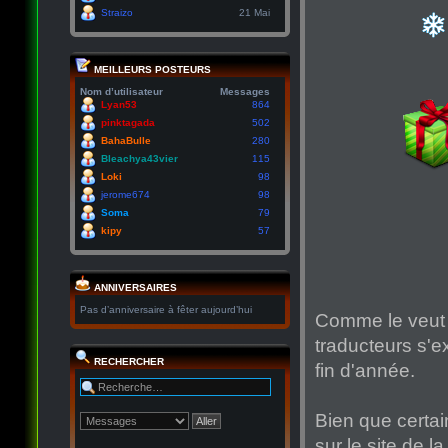
Straizo
21 Mai
MEILLEURS POSTEURS
Nom d’utilisateur
Messages
Lyan53
864
pinktagada
502
BahaBulle
280
Bleachya43vier
115
Loki
98
jerome674
98
Soma
79
kipy
57
ANNIVERSAIRES
Pas d’anniversaire à fêter aujourd’hui
Comme le veut
traducteurs s'e
RECHERCHER
fin d'année.
Bien que certai
sur le site de l