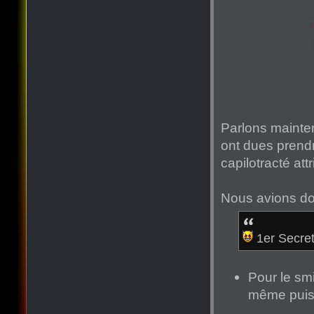
Parlons mainte
ont dues prend
capilotracté att
Nous avions do
1er Secret
Pour le smi
même puisq