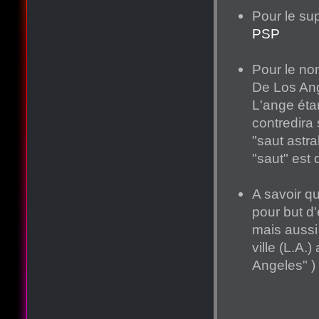
Pour le su
PSP
Pour le no
De Los Ang
L'ange éta
contredira 
"saut astra
"saut" est 
A savoir qu
pour but d'
mais aussi
ville (L.A.
Angeles" )