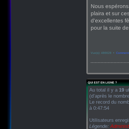
Nous espérons 
plaira et sur c
d'excellentes f
pour la suite d
Vue(s): 486628 •
Commenta
QUI EST EN LIGNE ?
Au total il y a
19
ut
(d’après le nombre
Le record du nombr
à 0:47:54
Utilisateurs enregi
Légende:
Administ