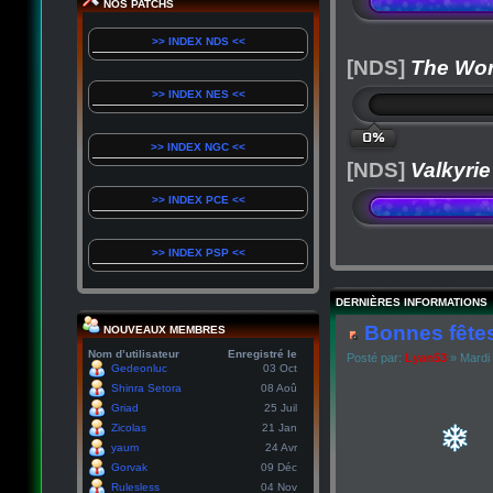
NOS PATCHS
>> INDEX NDS <<
[NDS]
The Wor
>> INDEX NES <<
0%
>> INDEX NGC <<
[NDS]
Valkyrie
>> INDEX PCE <<
>> INDEX PSP <<
DERNIÈRES INFORMATIONS
Bonnes fêtes
NOUVEAUX MEMBRES
Nom d’utilisateur
Enregistré le
Posté par:
Lyan53
» Mardi
Gedeonluc
03 Oct
Shinra Setora
08 Aoû
Griad
25 Juil
Zicolas
21 Jan
yaum
24 Avr
Gorvak
09 Déc
Rulesless
04 Nov