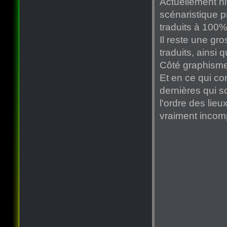
Actuellement ni
scénaristique pr
traduits à 100%
Il reste une gr
traduits, ainsi
Côté graphismes
Et en ce qui co
dernières qui s
l'ordre des lieu
vraiment incom