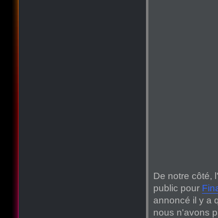
De notre côté, 
public pour
Fin
annoncé il y a
nous n'avons pa