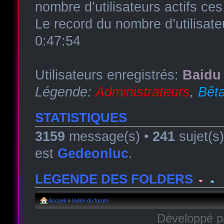
nombre d’utilisateurs actifs ce
Le record du nombre d’utilisate
0:47:54
Utilisateurs enregistrés:
Baidu 
Légende:
Administrateurs
,
Bêta
STATISTIQUES
3159
message(s) •
241
sujet(s
est
Gedeonluc
.
LEGENDE DES FOLDERS
Forum lu
Forum fermé, lu
Forum avec sous-for
Accueil
»
Index du forum
Développé 
Forum non lu
Forum fermé, non lu
Forum avec sous-fo