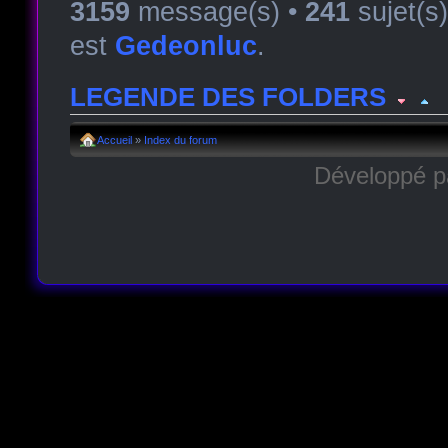
3159
message(s) •
241
sujet(s
est
Gedeonluc
.
LEGENDE DES FOLDERS
Forum lu
Forum fermé, lu
Forum avec sous-for
Accueil
»
Index du forum
Développé 
Forum non lu
Forum fermé, non lu
Forum avec sous-fo
Forum lien
Sous-forum lu
Sous-forum non lu