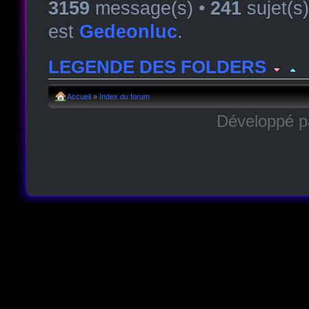
3159
message(s) •
241
sujet(s
est
Gedeonluc
.
LEGENDE DES FOLDERS
Forum lu
Forum fermé, lu
Forum avec sous-for
Accueil
»
Index du forum
Développé 
Forum non lu
Forum fermé, non lu
Forum avec sous-fo
Forum lien
Sous-forum lu
Sous-forum non lu