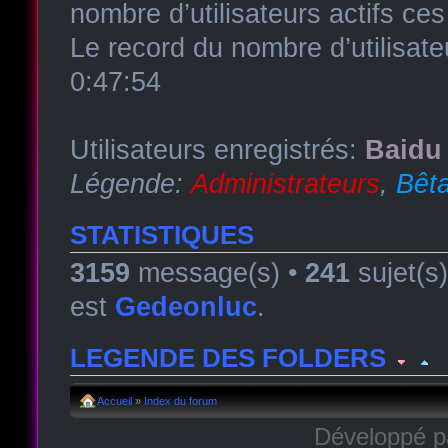
nombre d’utilisateurs actifs ce
Le record du nombre d’utilisate
0:47:54
Utilisateurs enregistrés:
Baidu 
Légende:
Administrateurs
,
Bêta
STATISTIQUES
3159
message(s) •
241
sujet(s
est
Gedeonluc
.
LEGENDE DES FOLDERS
Forum lu
Forum fermé, lu
Forum avec sous-for
Accueil
»
Index du forum
Développé 
Forum non lu
Forum fermé, non lu
Forum avec sous-fo