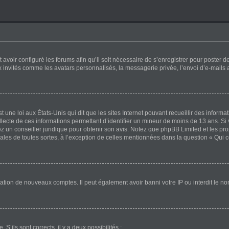
 avoir configuré les forums afin qu’il soit nécessaire de s’enregistrer pour poster 
x invités comme les avatars personnalisés, la messagerie privée, l’envoi d’e-mails
 une loi aux États-Unis qui dit que les sites Internet pouvant recueillir des inform
ollecte de ces informations permettant d’identifier un mineur de moins de 13 ans. Si
ez un conseiller juridique pour obtenir son avis. Notez que phpBB Limited et les pr
gales de toutes sortes, à l’exception de celles mentionnées dans la question « Qui 
éation de nouveaux comptes. Il peut également avoir banni votre IP ou interdit le no
 S’ils sont corrects, il y a deux possibilités :