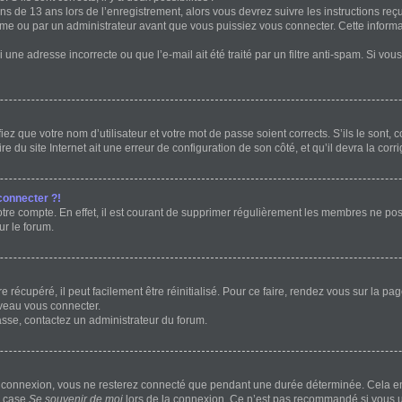
ins de 13 ans lors de l’enregistrement, alors vous devrez suivre les instructions r
me ou par un administrateur avant que vous puissiez vous connecter. Cette informat
 une adresse incorrecte ou que l’e-mail ait été traité par un filtre anti-spam. Si vou
ez que votre nom d’utilisateur et votre mot de passe soient corrects. S’ils le sont,
e du site Internet ait une erreur de configuration de son côté, et qu’il devra la corri
connecter ?!
otre compte. En effet, il est courant de supprimer régulièrement les membres ne post
ur le forum.
récupéré, il peut facilement être réinitialisé. Pour ce faire, rendez vous sur la p
uveau vous connecter.
passe, contactez un administrateur du forum.
e connexion, vous ne resterez connecté que pendant une durée déterminée. Cela em
a case
Se souvenir de moi
lors de la connexion. Ce n’est pas recommandé si vous ut