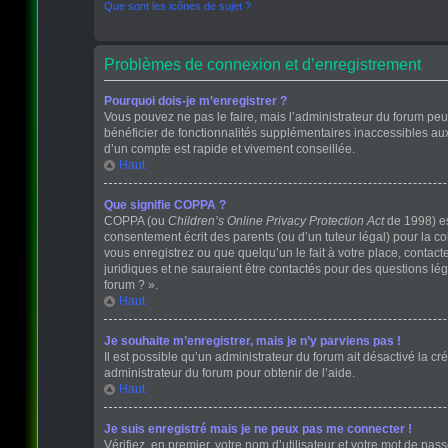
Que sont les icônes de sujet ?
Problèmes de connexion et d’enregistrement
Pourquoi dois-je m’enregistrer ?
Vous pouvez ne pas le faire, mais l’administrateur du forum peut
bénéficier de fonctionnalités supplémentaires inaccessibles au
d’un compte est rapide et vivement conseillée.
Haut
Que signifie COPPA ?
COPPA (ou
Children’s Online Privacy Protection Act
de 1998) est
consentement écrit des parents (ou d’un tuteur légal) pour la c
vous enregistrez ou que quelqu’un le fait à votre place, contact
juridiques et ne sauraient être contactés pour des questions lé
forum ? ».
Haut
Je souhaite m’enregistrer, mais je n’y parviens pas !
Il est possible qu’un administrateur du forum ait désactivé la cr
administrateur du forum pour obtenir de l’aide.
Haut
Je suis enregistré mais je ne peux pas me connecter !
Vérifiez, en premier, votre nom d’utilisateur et votre mot de passe.