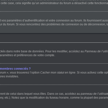
 cette case, cela signifie qu’un administrateur du forum a désactivé cette fonctionnal
os paramètres d’authentification et votre connexion au forum. Ils fournissent aussi 
teur du forum. Si vous rencontrez des problèmes de connexion ou de déconnexion, l
ockés dans notre base de données. Pour les modifier, accédez au
Panneau de l’utili
paramètres et préférences de votre compte.
s membres connectés ?
orum », vous trouverez l’option
Cacher mon statut en ligne
. Si vous activez cette o
es invisibles.
ifférent de celui dans lequel vous êtes. Dans ce cas, accédez au
panneau de l’utilisat
ey, etc.). Notez que la modification du fuseau horaire, comme la plupart des para