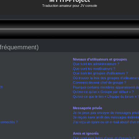
Traduction amateur pour JV console
s fréquemment)
Niveaux d’utilisateurs et groupes
Que sont les administrateurs ?
Que sont les modérateurs ?
Que sont les groupes d’utilisateurs ?
Où trouver la liste des groupes d’utilisateur
Comment devenir chef de groupe ?
?!
Pourquoi certains membres apparaissent dan
Qu’est-ce qu’un « Groupe par défaut » ?
Qu’est-ce que le lien « L’équipe du forum » 
Messagerie privée
Je ne peux pas envoyer de messages privé
Je reçois sans arrêt des messages indésira
connectés ?
J’ai reçu un spam ou un e-mail abusif d’un
Amis et ignorés
Que sont mes listes d’amis et d’ignorés ?