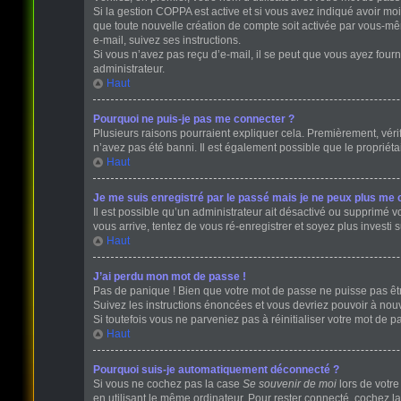
Si la gestion COPPA est active et si vous avez indiqué avoir mo
que toute nouvelle création de compte soit activée par vous-mê
e-mail, suivez ses instructions.
Si vous n’avez pas reçu d’e-mail, il se peut que vous ayez fourni
administrateur.
Haut
Pourquoi ne puis-je pas me connecter ?
Plusieurs raisons pourraient expliquer cela. Premièrement, vérifi
n’avez pas été banni. Il est également possible que le propriétair
Haut
Je me suis enregistré par le passé mais je ne peux plus me 
Il est possible qu’un administrateur ait désactivé ou supprimé v
vous arrive, tentez de vous ré-enregistrer et soyez plus investi s
Haut
J’ai perdu mon mot de passe !
Pas de panique ! Bien que votre mot de passe ne puisse pas être 
Suivez les instructions énoncées et vous devriez pouvoir à no
Si toutefois vous ne parveniez pas à réinitialiser votre mot de 
Haut
Pourquoi suis-je automatiquement déconnecté ?
Si vous ne cochez pas la case
Se souvenir de moi
lors de votr
en utilisant le même ordinateur. Pour rester connecté, cochez l