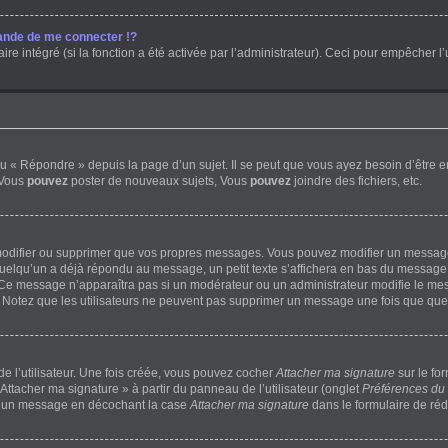
nde de me connecter !?
 intégré (si la fonction a été activée par l’administrateur). Ceci pour empêcher l’uti
 « Répondre » depuis la page d’un sujet. Il se peut que vous ayez besoin d’être e
 Vous
pouvez
poster de nouveaux sujets, Vous
pouvez
joindre des fichiers, etc.
modifier ou supprimer que vos propres messages. Vous pouvez modifier un message 
lqu’un a déjà répondu au message, un petit texte s’affichera en bas du message ind
n. Ce message n’apparaîtra pas si un modérateur ou un administrateur modifie le mess
ve. Notez que les utilisateurs ne peuvent pas supprimer un message une fois que qu
 l’utilisateur. Une fois créée, vous pouvez cocher
Attacher ma signature
sur le fo
Attacher ma signature » à partir du panneau de l’utilisateur (onglet
Préférences du 
 à un message en décochant la case
Attacher ma signature
dans le formulaire de ré