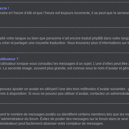
ecte !
ire et l’heure d’été et que l’heure est toujours incorrecte, il se peut que le serve
installé votre langue ou bien que personne n’ait encore traduit phpBB dans votre l
 à créer et partager une nouvelle traduction. Vous trouverez plus d’informations sur l
ilisateur ?
utilisateur lorsque vous consultez les messages d’un sujet. L’une d’elles peut être
um. La seconde image, souvent plus grande, est connue sous le nom d’avatar et g
 pouvez ajouter un avatar en utilisant l’une des trois méthodes d’avatar suivantes : 
 mis à disposition. Si vous ne pouvez pas utiliser d’avatar, contactez un administrat
iquent le nombre de messages postés ou identifient certains membres tels que les 
ar l’administrateur du forum. Évitez de poster des messages sur le forum dans le seul
ministrateur) peut facilement abaisser votre compteur de messages.