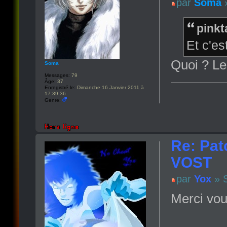
par
Soma
»
pinkt
Et c'est
Quoi ? Le
Soma
Messages:
79
Âge:
37
Enregistré le:
Dimanche 16 Janvier 2011 à
17:39:36
Genre:
Re: Pat
VOST
par
Yox
» S
Merci vou