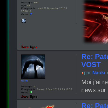
Messages:
864
Âge:
48
Enregistré le:
Lundi 22 Novembre 2010 à
20:48:11
Genre:
Re: Pat
VOST
par
Naoki
»
Moi j'ai 
Naoki
Messages:
4
news sur
Enregistré le:
Samedi 8 Juin 2013 à 13:18:53
Genre:
Re: Pat