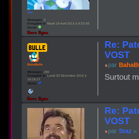
Yox
Messages:
2
Enregistré le:
Mardi 16 Avril 2013 à 9:53:45
Genre:
Re: Pat
VOST
par
BahaBu
BahaBulle
Messages:
280
Surtout mo
Enregistré le:
Lundi 20 Décembre 2010 à
18:18:17
Genre:
Re: Pat
VOST
par
Staz
» 