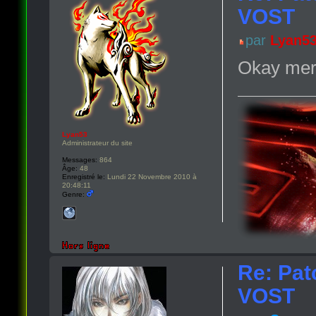
VOST
par
Lyan5
Okay merc
Lyan53
Administrateur du site
Messages:
864
Âge:
48
Enregistré le:
Lundi 22 Novembre 2010 à
20:48:11
Genre:
Re: Pat
VOST