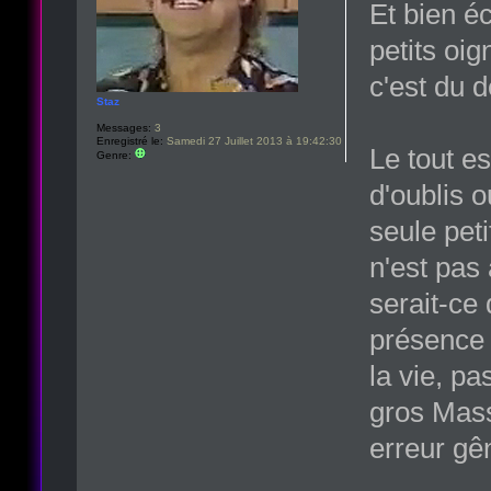
Et bien é
petits oi
c'est du 
Staz
Messages:
3
Enregistré le:
Samedi 27 Juillet 2013 à 19:42:30
Le tout e
Genre:
d'oublis o
seule pet
n'est pas
serait-ce
présence 
la vie, pa
gros Mass
erreur gê