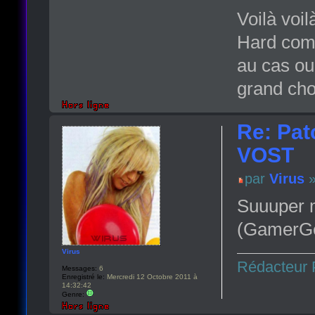
Voilà voil
Hard comm
au cas ou 
grand cho
Re: Pat
VOST
par
Virus
»
Suuuper m
(GamerGen
Virus
Rédacteur 
Messages:
6
Enregistré le:
Mercredi 12 Octobre 2011 à
14:32:42
Genre: