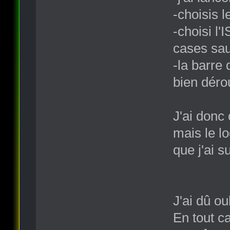
-choisis l
-choisi l
cases sauf
-la barre
bien dérou
J'ai donc
mais le l
que j'ai 
J'ai dû ou
En tout c