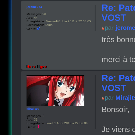
Re: Pat
jerome674
Messages:
98
VOST
Âge:
44
Enregistré le:
Mercredi 8 Juin 2011 à 22:53:05
Localisation:
Tours
par
jerom
Genre:
très bonne
merci à to
Re: Pat
VOST
par
Miraji
Bonsoir,
Mirajitsu
Messages:
2
Âge:
31
Enregistré le:
Jeudi 1 Août 2013 à 22:36:06
Je viens 
Genre: