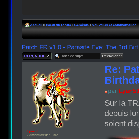
Accueil
»
Index du forum
‹
Générale
‹
Nouvelles et commentaires
Patch FR v1.0 - Parasite Eve: The 3rd Bi
Répondre
Re: Pat
Birthd
par
Lyan5
Sur la TR
depuis lo
soient di
Lyan53
Administrateur du site