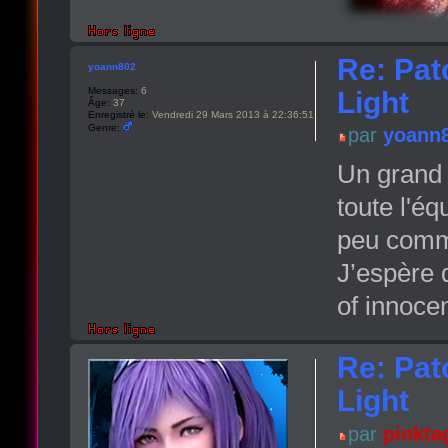
Re: Pat
yoann802
Messages:
6
Light
Âge:
37
Enregistré le:
Vendredi 29 Mars 2013 à 22:36:51
Genre:
par
yoann
Un grand 
toute l'é
peu comm
J’espère q
of innoce
Re: Pat
Light
par
pinkta