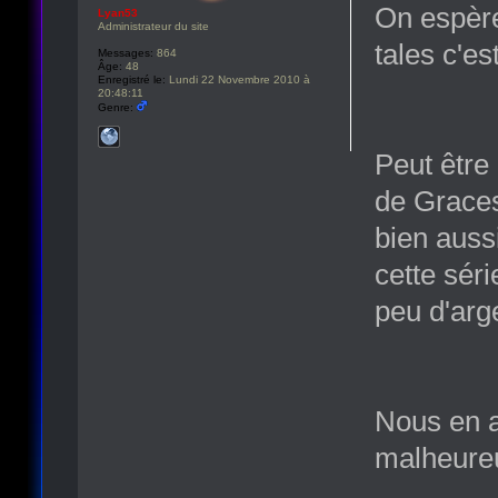
On espère
Lyan53
Administrateur du site
tales c'e
Messages:
864
Âge:
48
Enregistré le:
Lundi 22 Novembre 2010 à
20:48:11
Genre:
Peut être
de Graces
bien aussi
cette séri
peu d'arg
Nous en a
malheureu