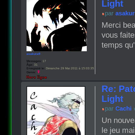
Light
par
asakur
Merci bea
vous fait
temps qu'i
asakura9
Messages:
17
Âge:
31
Enregistré le:
Dimanche 29 Mai 2011 à 15:03:35
Genre:
Re: Pat
Light
par
Cachi
»
Un nouvea
le jeu mai