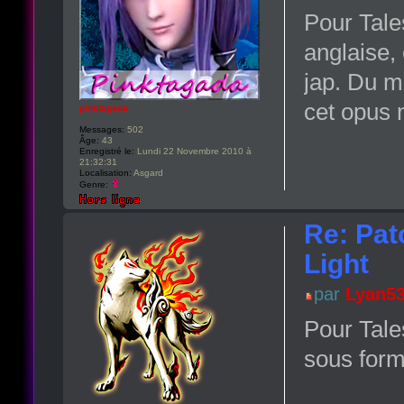
Pour Tales
anglaise
jap. Du m
cet opus n
pinktagada
Messages:
502
Âge:
43
Enregistré le:
Lundi 22 Novembre 2010 à
21:32:31
Localisation:
Asgard
Genre:
Re: Pat
Light
par
Lyan5
Pour Tale
sous form