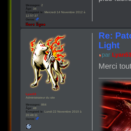
Messages:
2
Âge:
34
Enregistré le:
Mercredi 14 Novembre 2012 à
12:57:37
Genre:
Re: Pat
Light
par
Lyan5
Merci tou
Lyan53
Administrateur du site
Messages:
864
Âge:
48
Enregistré le:
Lundi 22 Novembre 2010 à
20:48:11
Genre: