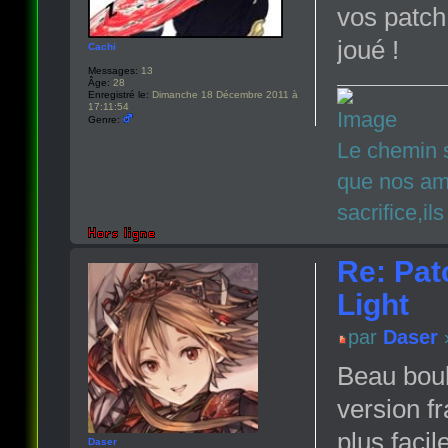
vos patch
joué !
Cachi
Messages:
13
Âge:
28
Enregistré le:
Dimanche 18 Décembre 2011 à
17:11:54
Genre:
Le chemin s
que nos ami
sacrifice,il
Re: Pat
Light
par
Daser
»
Beau boul
version f
plus facil
Daser