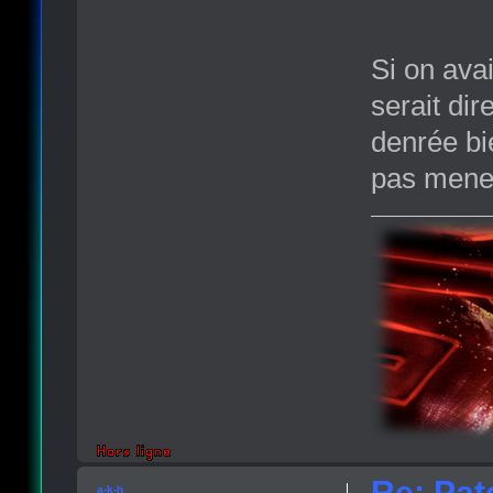
Si on ava
serait di
denrée bie
pas mener
Re: Pat
a-k-h