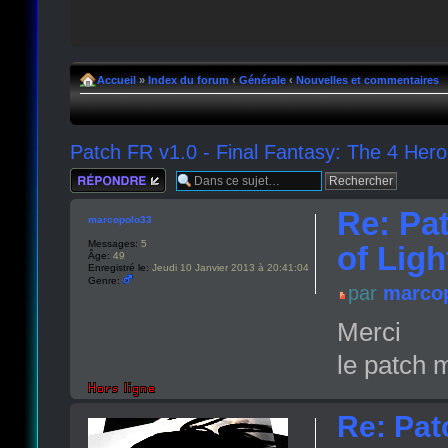
Accueil
»
Index du forum
‹
Générale
‹
Nouvelles et commentaires
Patch FR v1.0 - Final Fantasy: The 4 Hero
Répondre
Re: Pat
marcopolo33
Messages:
5
of Ligh
Âge:
49
Enregistré le:
Jeudi 10 Janvier 2013 à 20:41:04
Genre:
par
marco
Merci
le patch m
Re: Pat