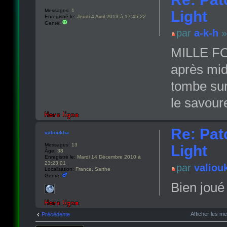
Messages:
1
Light
Enregistré le:
Jeudi 4 Avril 2013 à 17:45:22
Genre:
par
a-k-h
»
MILLE FOI
après midi
tombe sur 
le savoure
Re: Pat
valioukha
Messages:
13
Light
Âge:
38
Enregistré le:
Mardi 14 Décembre 2010 à
23:23:01
par
valiou
Localisation:
France, Sarthe
Genre:
Bien joué
Afficher les m
Précédente