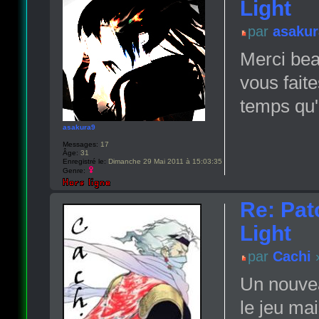
Light
par
asakur
Merci bea
vous fait
temps qu'i
asakura9
Messages:
17
Âge:
31
Enregistré le:
Dimanche 29 Mai 2011 à 15:03:35
Genre:
Re: Pat
Light
par
Cachi
»
Un nouvea
le jeu mai