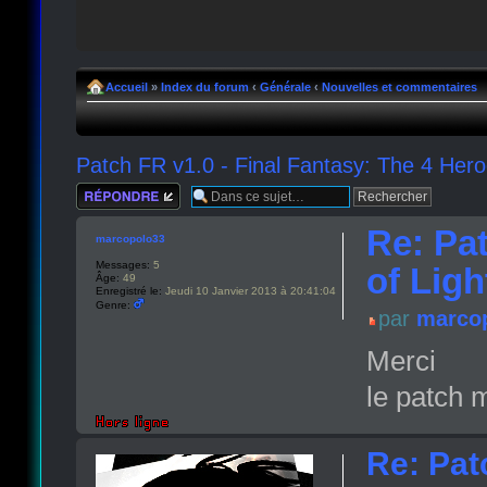
Accueil
»
Index du forum
‹
Générale
‹
Nouvelles et commentaires
Patch FR v1.0 - Final Fantasy: The 4 Hero
Répondre
Re: Pat
marcopolo33
Messages:
5
of Ligh
Âge:
49
Enregistré le:
Jeudi 10 Janvier 2013 à 20:41:04
Genre:
par
marco
Merci
le patch m
Re: Pat