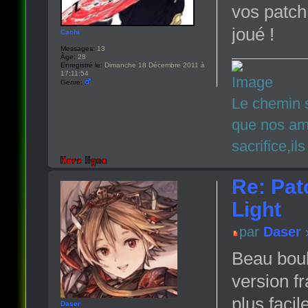
vos patch
joué !
Cachi
Messages:
13
Âge:
28
Enregistré le:
Dimanche 18 Décembre 2011 à
17:11:54
Genre:
Le chemin s
que nos ami
sacrifice,il
Re: Pat
Light
par
Daser
»
Beau boul
version f
plus facil
Daser