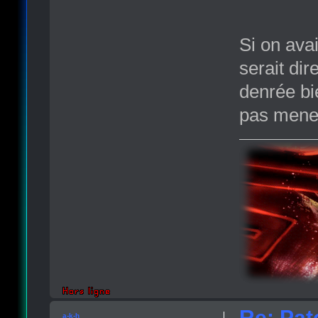
Si on ava
serait di
denrée bie
pas mener
Re: Pat
a-k-h