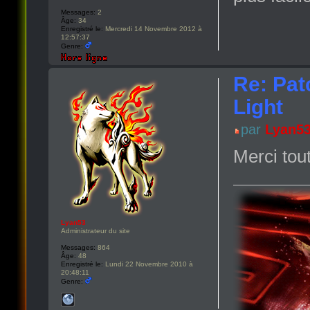
Messages:
2
Âge:
34
Enregistré le:
Mercredi 14 Novembre 2012 à
12:57:37
Genre:
Re: Pat
Light
par
Lyan5
Merci tou
Lyan53
Administrateur du site
Messages:
864
Âge:
48
Enregistré le:
Lundi 22 Novembre 2010 à
20:48:11
Genre: