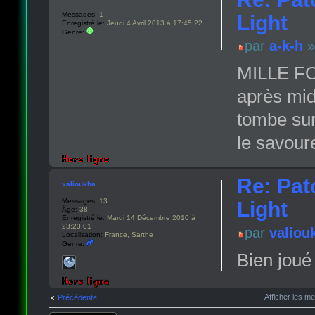
Messages:
1
Light
Enregistré le:
Jeudi 4 Avril 2013 à 17:45:22
Genre:
par
a-k-h
»
MILLE FOI
après midi
tombe sur 
le savoure
Re: Pat
valioukha
Messages:
13
Light
Âge:
38
Enregistré le:
Mardi 14 Décembre 2010 à
23:23:01
par
valiou
Localisation:
France, Sarthe
Genre:
Bien joué
Afficher les m
Précédente