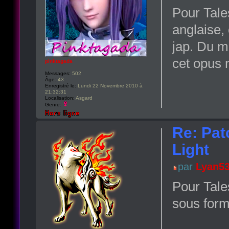
Pour Tales
anglaise
jap. Du m
cet opus n
pinktagada
Messages:
502
Âge:
43
Enregistré le:
Lundi 22 Novembre 2010 à
21:32:31
Localisation:
Asgard
Genre:
Re: Pat
Light
par
Lyan5
Pour Tale
sous form