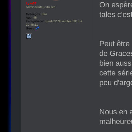
On espère
Lyan53
Administrateur du site
tales c'e
Messages:
864
Âge:
48
Enregistré le:
Lundi 22 Novembre 2010 à
20:48:11
Genre:
Peut être
de Graces
bien aussi
cette séri
peu d'arg
Nous en a
malheureu