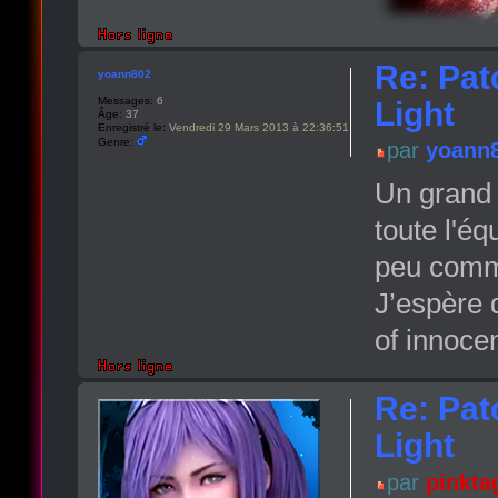
Re: Pat
yoann802
Messages:
6
Light
Âge:
37
Enregistré le:
Vendredi 29 Mars 2013 à 22:36:51
Genre:
par
yoann
Un grand 
toute l'é
peu comm
J’espère q
of innoce
Re: Pat
Light
par
pinkta