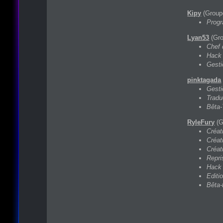
Kipy
(Group
Progr
Lyan53
(Gro
Chef 
Hack 
Gesti
pinktagada
Gesti
Tradu
Bêta-
RyleFury
(G
Créat
Créat
Créat
Repri
Hack
Editi
Bêta-