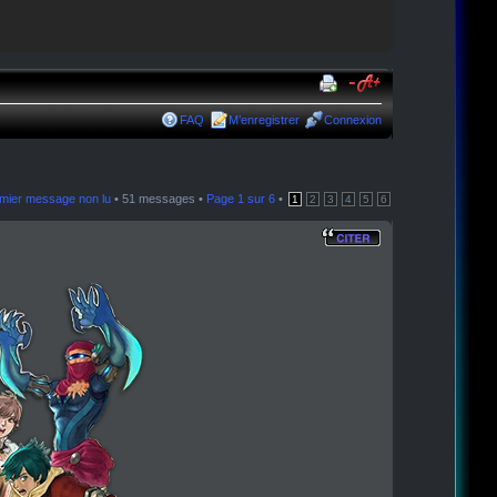
FAQ
M’enregistrer
Connexion
remier message non lu
• 51 messages •
Page
1
sur
6
•
1
2
3
4
5
6