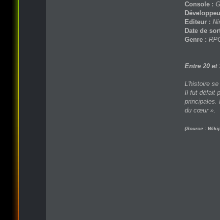
Console :
G
Développeu
Editeur :
Ni
Date de sor
Genre :
RP
Entre 20 et
L'histoire s
Il fut défai
principales.
du cœur ».
(Source : Wiki