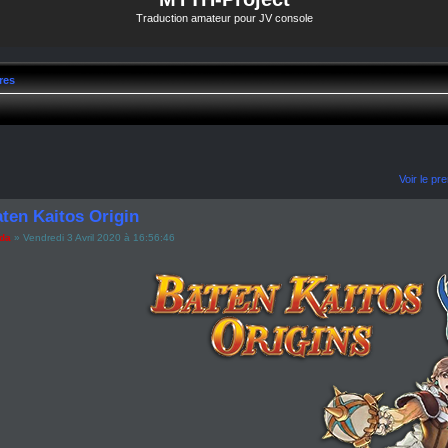
Traduction amateur pour JV console
res
Voir le p
ten Kaitos Origin
ada
» Vendredi 3 Avril 2020 à 16:56:46