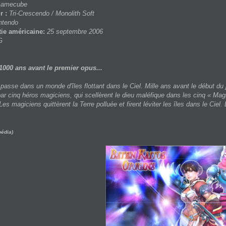
amecube
r :
Tri-Crescendo / Monolith Soft
ntendo
tie américaine:
25 septembre 2006
G
 1000 ans avant le premier opus...
e passe dans un monde d'îles flottant dans le Ciel. Mille ans avant le début 
t par cinq héros magiciens, qui scellèrent le dieu maléfique dans les cinq « 
 Les magiciens quittèrent la Terre polluée et firent léviter les îles dans le Cie
pédia)