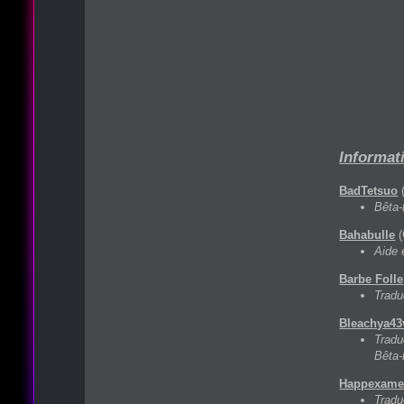
Informati
BadTetsuo
(
Bêta-
Bahabulle
(
Aide 
Barbe Folle
Tradu
Bleachya43
Tradu
Bêta-
Happexame
Tradu