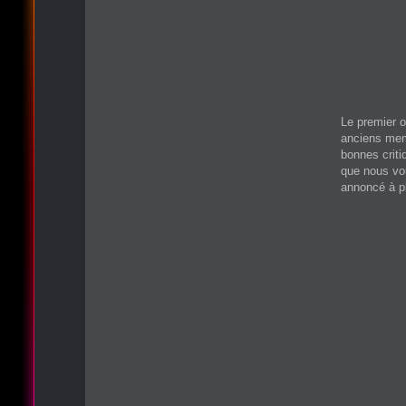
Le premier 
anciens memb
bonnes criti
que nous vou
annoncé à pl