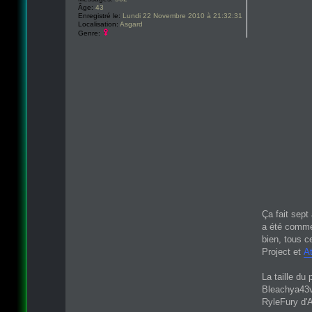
Âge:
43
Enregistré le:
Lundi 22 Novembre 2010 à 21:32:31
Localisation:
Asgard
Genre:
Ça fait sept
a été comme
bien, tous c
Project et
At
La taille du 
Bleachya43vi
RyleFury d'A