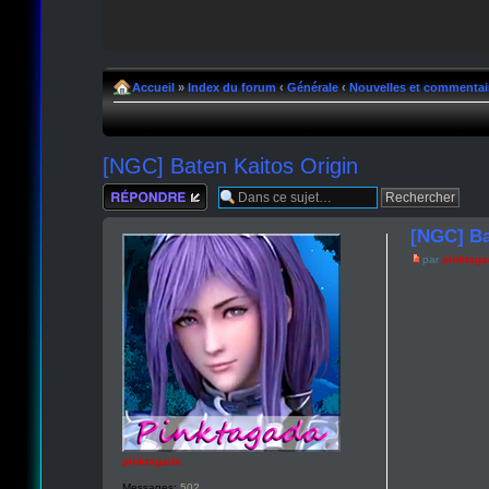
Accueil
»
Index du forum
‹
Générale
‹
Nouvelles et commentai
[NGC] Baten Kaitos Origin
Répondre
[NGC] Ba
par
pinktag
pinktagada
Messages:
502