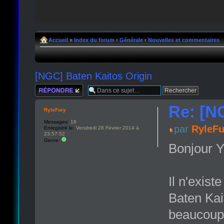
Accueil
»
Index du forum
‹
Générale
‹
Nouvelles et commentaires
[NGC] Baten Kaitos Origin
Répondre
Re: [N
RyleFury
Messages:
18
par
RyleFu
Enregistré le:
Vendredi 28 Février 2014 à
23:57:52
Genre:
Bonjour Y
Il n'exist
Baten Kai
beaucoup 