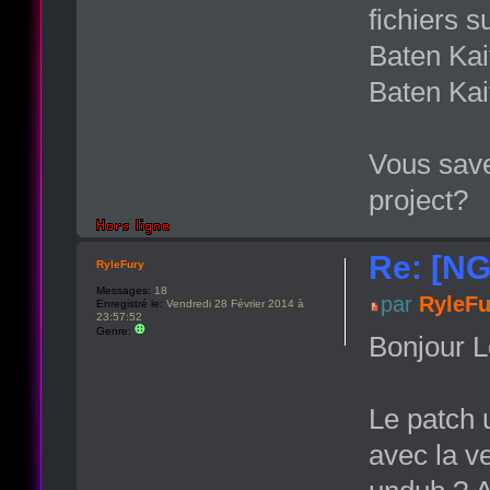
fichiers s
Baten Kai
Baten Kai
Vous save
project?
Re: [NG
RyleFury
Messages:
18
par
RyleFu
Enregistré le:
Vendredi 28 Février 2014 à
23:57:52
Genre:
Bonjour L
Le patch 
avec la v