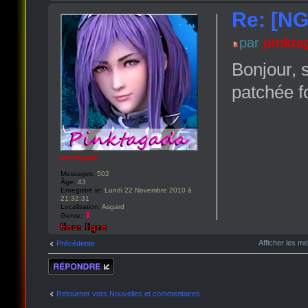
Re: [NG
par
pinkta
Bonjour, 
patchée 
pinktagada
Messages:
502
Âge:
43
Enregistré le:
Lundi 22 Novembre 2010 à
21:32:31
Localisation:
Asgard
Genre:
Afficher les m
Précédente
Répondre
Retourner vers Nouvelles et commentaires