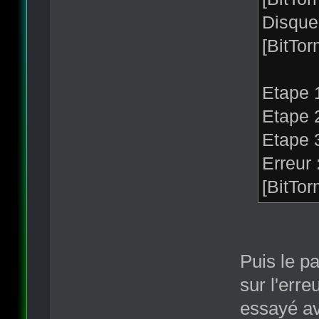
Disque 
[BitTo
Etape 1
Etape 2
Etape 3
Erreur 
[BitTo
Puis le pa
sur l'erre
essayé a