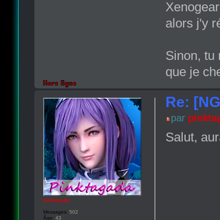
Xenogears
alors j'y 
Sinon, tu 
que je ch
Re: [NG
par
pinkta
Salut, aur
pinktagada
Messages:
502
Âge:
43