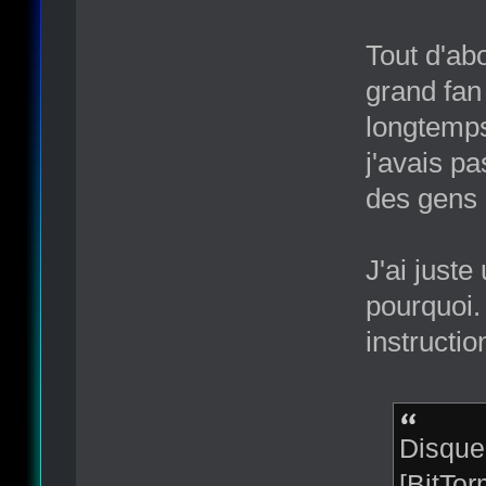
Tout d'ab
grand fan 
longtemps
j'avais pa
des gens q
J'ai just
pourquoi.
instructi
Disque 
[BitTo