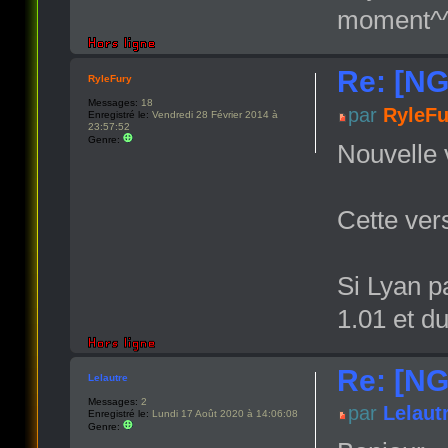
moment^
Re: [NG
RyleFury
Messages:
18
par
RyleFu
Enregistré le:
Vendredi 28 Février 2014 à
23:57:52
Genre:
Nouvelle 
Cette vers
Si Lyan pa
1.01 et du
Re: [NG
Lelautre
Messages:
2
par
Lelaut
Enregistré le:
Lundi 17 Août 2020 à 14:06:08
Genre: