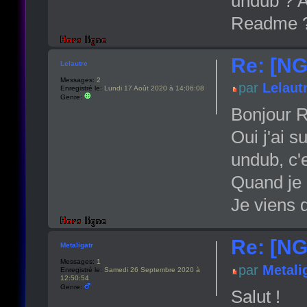
undub ? A
Readme 
Re: [NG
Lelautre
Messages:
2
par
Lelaut
Enregistré le:
Lundi 17 Août 2020 à 14:06:08
Genre:
Bonjour R
Oui j'ai 
undub, c'e
Quand je 
Je viens 
Re: [NG
Metaligatr
Messages:
1
par
Metali
Enregistré le:
Samedi 26 Septembre 2020 à
12:50:54
Genre:
Salut !