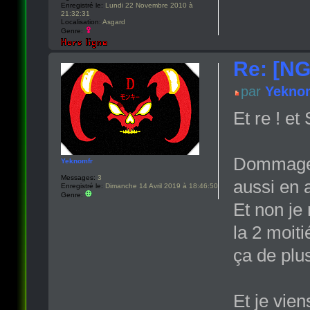
Enregistré le:
Lundi 22 Novembre 2010 à
21:32:31
Localisation:
Asgard
Genre:
Re: [NG
par
Yekno
Et re ! et
Dommage p
Yeknomfr
Messages:
3
aussi en 
Enregistré le:
Dimanche 14 Avril 2019 à 18:46:50
Genre:
Et non je 
la 2 moit
ça de plu
Et je vien