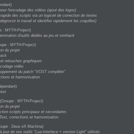
endant)
pour l'encodage des vidéos (ajout des logos)
rapide des scripts via un logiciel de correction de textes
dégrossir le travail et identifier rapidement les coquilles)
e : MYTH-Project)
ammation d'outils dédiés au jeu et romhack
upe : MYTH-Project)
on du projet
ack
et retouches graphiques
ncodage vidéo
loppement du patch "VOST complète"
ctions et harmonisation
épendant)
test
(Groupe : MYTH-Project)
on du projet
ction scripts principaux et secondaires
Test, corrections et harmonisation
oupe : Deus eX Machina)
à jour de ses outils "Lua-Interface + version Light" utilisés