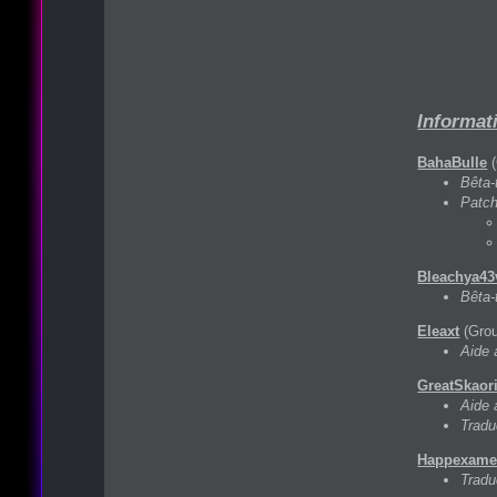
Informati
BahaBulle
(
Bêta-
Patch
Bleachya43
Bêta-
Eleaxt
(Grou
Aide 
GreatSkaor
Aide 
Tradu
Happexame
Tradu