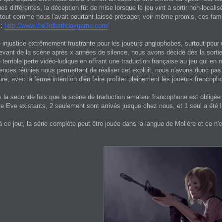
es différentes, la déception fût de mise lorsque le jeu vint à sortir non-loca
 tout comme nous l'avait pourtant laissé présager, voir même promis, ces f
 :
http://www.the3rdbirthdaygame.com/
 injustice extrêmement frustrante pour les joueurs anglophobes, surtout pour u
evant de la scène après x années de silence, nous avons décidé dès la sorti
e terrible perte vidéo-ludique en offrant une traduction française au jeu qui en 
nces réunies nous permettant de réaliser cet exploit, nous n'avons donc pa
ure, avec la ferme intention d'en faire profiter pleinement les joueurs francoph
s la seconde fois que la scène de traduction amateur francophone est obligée d
te Eve existants, 2 seulement sont arrivés jusque chez nous, et 1 seul a été l
ce jour, la série complète peut être jouée dans la langue de Molière et ce n'es