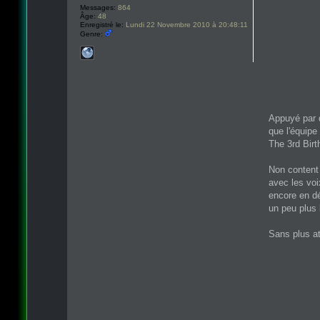
Messages:
864
Âge:
48
Enregistré le:
Lundi 22 Novembre 2010 à 20:48:11
Genre:
Appuyé par 
que l'équipe
The 3rd Birt
Non content 
avec les voi
encore en dé
un peu plus
Sans plus at