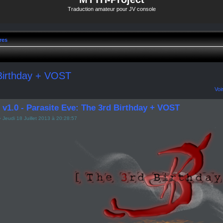
Traduction amateur pour JV console
res
 Birthday + VOST
Voi
 v1.0 - Parasite Eve: The 3rd Birthday + VOST
 Jeudi 18 Juillet 2013 à 20:28:57