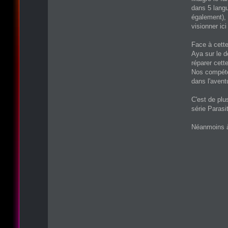
dans 5 langu
également),
visionner ici
Face à cette
Aya sur le d
réparer cett
Nos compéte
dans l'avent
C'est de plu
série Parasi
Néanmoins à 