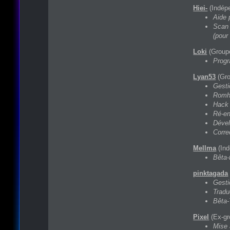
Hiei-
(Indép
Aide 
Scan 
(pour 
Loki
(Group
Progr
Lyan53
(Gro
Gesti
Romh
Hack 
Ré-e
Déve
Corre
Mellma
(Ind
Bêta-
pinktagada
Gesti
Tradu
Bêta-
Pixel
(Ex-gr
Mise 