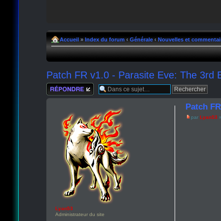
Accueil
»
Index du forum
‹
Générale
‹
Nouvelles et commentai
Patch FR v1.0 - Parasite Eve: The 3rd
Répondre
Patch FR
par
Lyan53
»
Lyan53
Administrateur du site