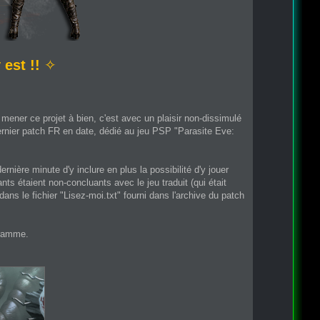
 est !!
✧
mener ce projet à bien, c'est avec un plaisir non-dissimulé
ernier patch FR en date, dédié au jeu PSP "Parasite Eve:
rnière minute d'y inclure en plus la possibilité d'y jouer
s étaient non-concluants avec le jeu traduit (qui était
ns le fichier "Lisez-moi.txt" fourni dans l'archive du patch
gramme.