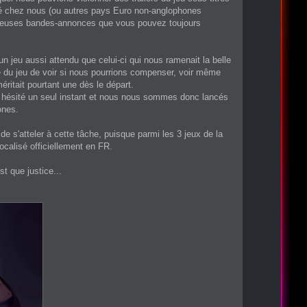
lisé chez nous (ou autres pays Euro non-anglophones
ameuses bandes-annonces que vous pouvez toujours
n jeu aussi attendu que celui-ci qui nous ramenait la belle
e du jeu de voir si nous pourrions compenser, voir même
méritait pourtant une dès le départ.
s hésité un seul instant et nous nous sommes donc lancés
ones.
e s'atteler à cette tâche, puisque parmi les 3 jeux de la
ocalisé officiellement en FR.
t que justice...