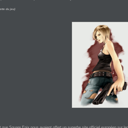
ette du jeu)
it que Square Enix nous avaient offert un superbe site officiel européen sur le