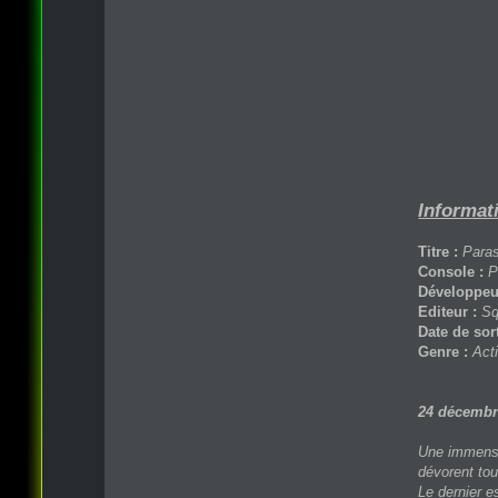
Informati
Titre :
Paras
Console :
P
Développeu
Editeur :
Sq
Date de sort
Genre :
Act
24 décembr
Une immense 
dévorent tou
Le dernier e