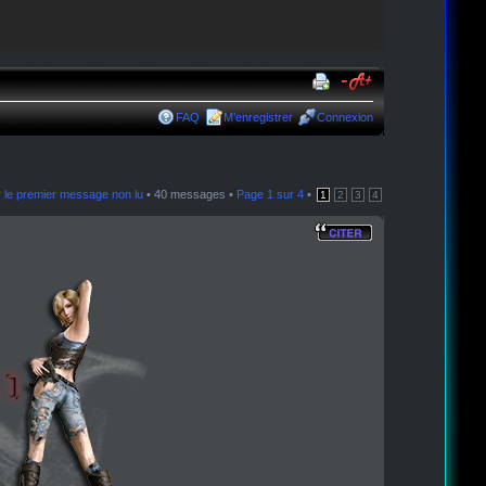
FAQ
M’enregistrer
Connexion
r le premier message non lu
• 40 messages •
Page
1
sur
4
•
1
2
3
4