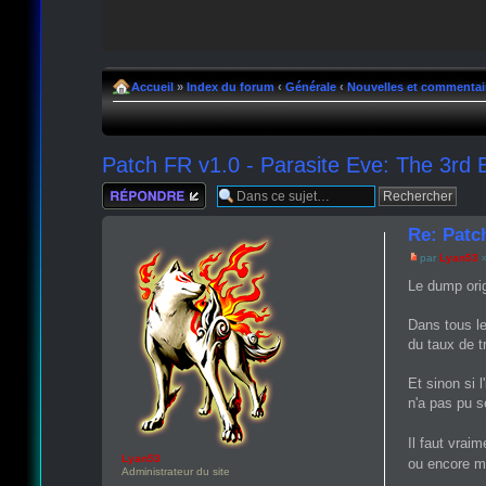
Accueil
»
Index du forum
‹
Générale
‹
Nouvelles et commentai
Patch FR v1.0 - Parasite Eve: The 3rd
Répondre
Re: Patc
par
Lyan53
»
Le dump orig
Dans tous le
du taux de t
Et sinon si 
n'a pas pu 
Il faut vrai
Lyan53
ou encore mi
Administrateur du site