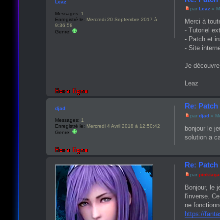
Leaz
par
Leaz
» M
Messages:
1
Enregistré le:
Mercredi 20 Septembre 2017 à
Merci à tout
9:36:58
- Tutoriel e
Genre:
- Patch et i
- Site inter
Je découvre 
Leaz
Re: Patch 
djad
par
djad
» Me
Messages:
1
Enregistré le:
Mercredi 4 Avril 2018 à 12:50:42
bonjour le j
Genre:
solution a ca
Re: Patch 
par
pinktag
Bonjour, le 
l'inverse. C
ne fonctionn
https://fan