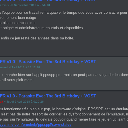
ercredi 20 Septembre 2017 à 9:56:18
e l'équipe pour ce travail remarquable, le temps que vous avez consacré pour n
xtrêmement bien rédigé
nstallation simplissime
net soigné et administrateurs courtois et disponibles
enfin ce jeu resté des années dans sa boite.
FR v1.0 - Parasite Eve: The 3rd Birthday + VOST
rcredi 4 Avril 2018 à 13:12:18
eux marche bien sur l appli ppsspp pc , mais on peut pas sauvegarder les do
 s'il vous plait merci.
FR v1.0 - Parasite Eve: The 3rd Birthday + VOST
ada
» Jeudi 5 Avril 2018 à 9:20:26
jeu fonctionne très bien sur psp, le hardware d'origine. PPSSPP est un émulateu
e n'est pas de notre ressort de corriger les dysfonctionnement de l'émulateu
e pas sur l'émulateur, tu devrais pouvoir quand même faire le jeu en utilisant
tasyanime.com/emuhelp/ppsspp#save-states