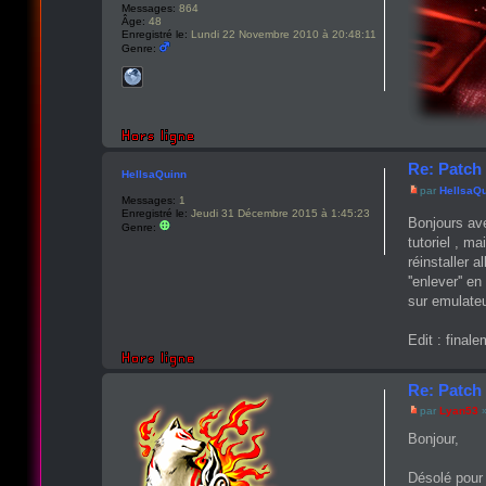
Messages:
864
Âge:
48
Enregistré le:
Lundi 22 Novembre 2010 à 20:48:11
Genre:
Re: Patch 
HellsaQuinn
par
HellsaQ
Messages:
1
Enregistré le:
Jeudi 31 Décembre 2015 à 1:45:23
Bonjours ave
Genre:
tutoriel , m
réinstaller a
''enlever'' 
sur emulateu
Edit : final
Re: Patch
par
Lyan53
»
Bonjour,
Désolé pour 