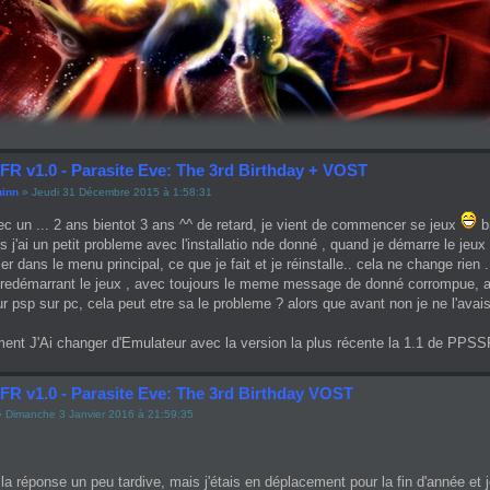
FR v1.0 - Parasite Eve: The 3rd Birthday + VOST
uinn
» Jeudi 31 Décembre 2015 à 1:58:31
c un ... 2 ans bientot 3 ans ^^ de retard, je vient de commencer se jeux
br
ais j'ai un petit probleme avec l'installatio nde donné , quand je démarre le je
ller dans le menu principal, ce que je fait et je réinstalle.. cela ne change rien 
en redémarrant le jeux , avec toujours le meme message de donné corrompue, al
r psp sur pc, cela peut etre sa le probleme ? alors que avant non je ne l'avai
ement J'Ai changer d'Emulateur avec la version la plus récente la 1.1 de PPSS
 FR v1.0 - Parasite Eve: The 3rd Birthday VOST
 Dimanche 3 Janvier 2016 à 21:59:35
la réponse un peu tardive, mais j'étais en déplacement pour la fin d'année et