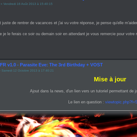
» Vendredi 16 Août 2013 à 15:40:15
t juste de rentrer de vacances et j'ai vu votre réponse, je pense qu'elle m'ai
 je le ferais ce soir ou demain soir en attendant je vous remercie pour votre 
FR v1.0 - Parasite Eve: The 3rd Birthday + VOST
 Samedi 12 Octobre 2013 à 17:40:21
Mise à jour
Ajout dans la news, d'un lien vers un tutoriel permettant de
Le lien en question :
viewtopic.php?f=