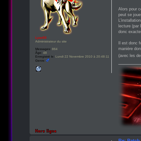
Alors pour c
peut se joue
L'installati
lecture (par
donc exacte
Lyan53
Administrateur du site
Il est donc 
manière dont
Messages:
864
Âge:
48
(avec les d
Enregistré le:
Lundi 22 Novembre 2010 à 20:48:11
Genre:
Re: Patch 