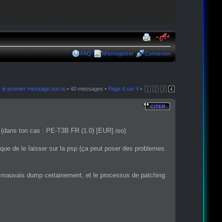
FAQ
M’enregistrer
Connexion
r le premier message non lu
• 40 messages •
Page
4
sur
4
•
1
2
3
4
FR (dans ton cas : PE-T3B FR (1.0) [EUR].iso)
t que de le laisser sur la psp (ça peut poser des problemes
'un mauvais dump certainement, et le processus de patching