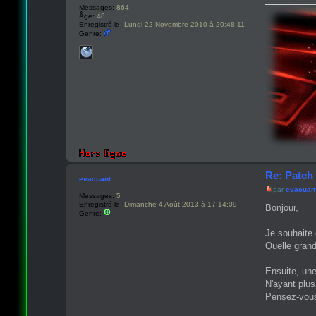
Messages:
864
Âge:
48
Enregistré le:
Lundi 22 Novembre 2010 à 20:48:11
Genre:
Re: Patch 
evacuant
par
evacuan
Messages:
5
Enregistré le:
Dimanche 4 Août 2013 à 17:14:09
Bonjour,
Genre:
Je souhaite 
Quelle grand
Ensuite, une
N'ayant plu
Pensez-vous 