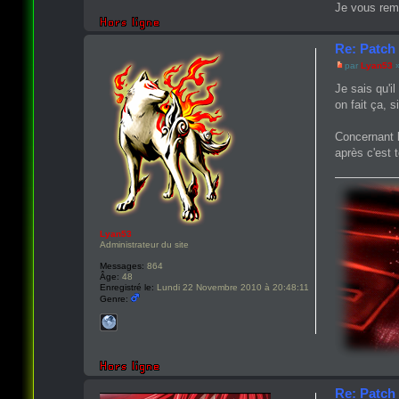
Je vous rem
Re: Patch
par
Lyan53
»
Je sais qu'i
on fait ça, s
Concernant l
après c'est t
Lyan53
Administrateur du site
Messages:
864
Âge:
48
Enregistré le:
Lundi 22 Novembre 2010 à 20:48:11
Genre:
Re: Patch 