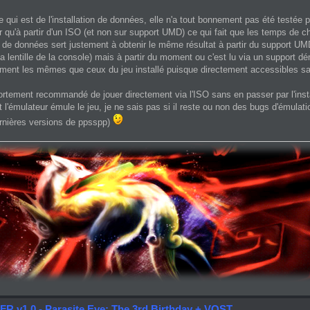
e qui est de l'installation de données, elle n'a tout bonnement pas été testée p
r qu'à partir d'un ISO (et non sur support UMD) ce qui fait que les temps de
on de données sert justement à obtenir le même résultat à partir du support U
 la lentille de la console) mais à partir du moment ou c'est lu via un suppor
ment les mêmes que ceux du jeu installé puisque directement accessibles san
fortement recommandé de jouer directement via l'ISO sans en passer par l'inst
 l'émulateur émule le jeu, je ne sais pas si il reste ou non des bugs d'émulatio
ernières versions de ppsspp)
FR v1.0 - Parasite Eve: The 3rd Birthday + VOST