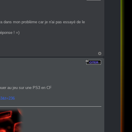
dera dans mon problème car je n'ai pas essayé de le
réponse ! =)
 jouer au jeu sur une PS3 en CF
53&t=236