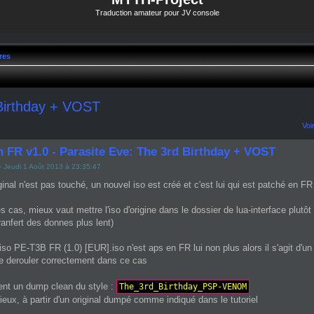
Traduction amateur pour JV console
res
 Birthday + VOST
Voi
h FR v1.0 - Parasite Eve: The 3rd Birthday + VOST
 Jeudi 1 Août 2013 à 23:35:47
inal n'est pas touché, un nouvel iso est créé et c'est lui qui est patché en 
s cas, mieux vaut mettre l'iso d'origine dans le dossier de lua-interface plutô
ranfert des donnes plus lent)
l'iso PE-T3B FR (1.0) [EUR].iso n'est aps en FR lui non plus alors il s'agit d
se derouler correctement dans ce cas
ment un dump clean du style :
The_3rd_Birthday_PSP-VENOM
eux, à partir d'un original dumpé comme indiqué dans le tutoriel