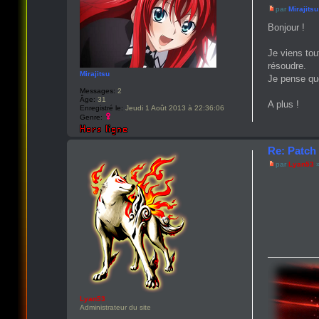
par
Mirajitsu
Bonjour !
Je viens tou
résoudre.
Mirajitsu
Je pense que
Messages:
2
Âge:
31
A plus !
Enregistré le:
Jeudi 1 Août 2013 à 22:36:06
Genre:
Re: Patch 
par
Lyan53
»
Lyan53
Administrateur du site