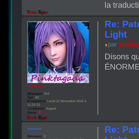
la traduct
Re: Pat
Light
par
pinkta
Disons qu
ÉNORME. D
pinktagada
Messages:
502
Âge:
43
Enregistré le:
Lundi 22 Novembre 2010 à
21:32:31
Localisation:
Asgard
Genre:
Re: Pat
moumout
Messages:
3