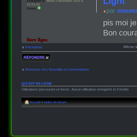
Light
Enregistré le:
Mardi 3 Novembre 2015 à
22:23:24
Genre:
par
moumo
pis moi j
Bon coura
Afficher
Précédente
Répondre
Retourner vers Nouvelles et commentaires
QUI EST EN LIGNE
Utilisateurs parcourant ce forum : Aucun utilisateur enregistré et 3 invités
Accueil
»
Index du forum