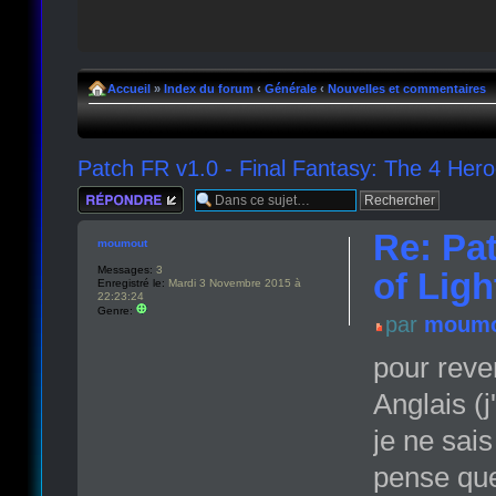
Accueil
»
Index du forum
‹
Générale
‹
Nouvelles et commentaires
Patch FR v1.0 - Final Fantasy: The 4 Hero
Répondre
Re: Pat
moumout
Messages:
3
of Ligh
Enregistré le:
Mardi 3 Novembre 2015 à
22:23:24
Genre:
par
moumo
pour reven
Anglais (j'
je ne sai
pense que 