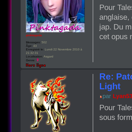
Pour Tales
anglaise
jap. Du m
cet opus n
pinktagada
Messages:
502
Âge:
43
Enregistré le:
Lundi 22 Novembre 2010 à
21:32:31
Localisation:
Asgard
Genre:
Re: Pat
Light
par
Lyan5
Pour Tale
sous form