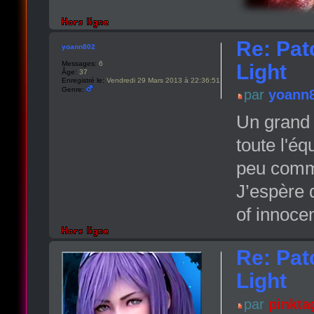
Re: Pat
yoann802
Messages:
6
Light
Âge:
37
Enregistré le:
Vendredi 29 Mars 2013 à 22:36:51
Genre:
par
yoann
Un grand 
toute l'é
peu comm
J’espère q
of innoce
Re: Pat
Light
par
pinkta