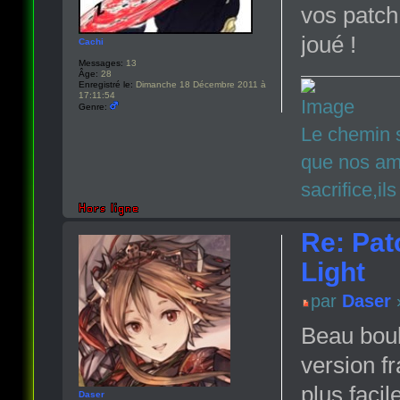
vos patch
joué !
Cachi
Messages:
13
Âge:
28
Enregistré le:
Dimanche 18 Décembre 2011 à
17:11:54
Genre:
Le chemin s
que nos ami
sacrifice,il
Re: Pat
Light
par
Daser
»
Beau boul
version f
plus facil
Daser