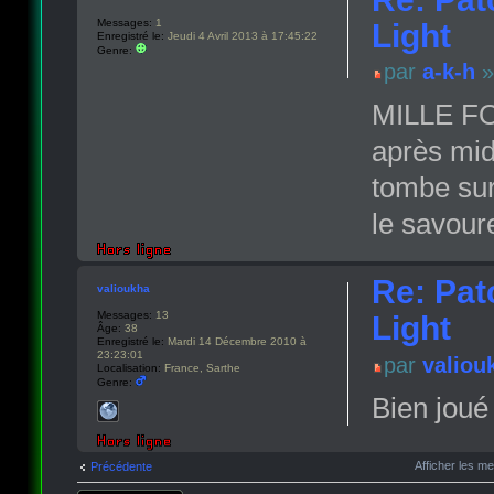
Messages:
1
Light
Enregistré le:
Jeudi 4 Avril 2013 à 17:45:22
Genre:
par
a-k-h
»
MILLE FOI
après midi
tombe sur 
le savoure
Re: Pat
valioukha
Messages:
13
Light
Âge:
38
Enregistré le:
Mardi 14 Décembre 2010 à
23:23:01
par
valiou
Localisation:
France, Sarthe
Genre:
Bien joué
Afficher les m
Précédente