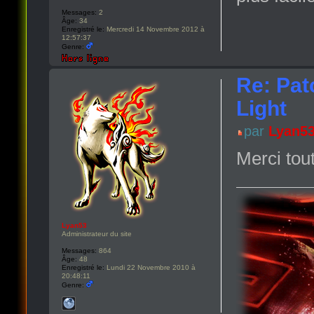
Messages:
2
Âge:
34
Enregistré le:
Mercredi 14 Novembre 2012 à
12:57:37
Genre:
Re: Pat
Light
par
Lyan5
Merci tou
Lyan53
Administrateur du site
Messages:
864
Âge:
48
Enregistré le:
Lundi 22 Novembre 2010 à
20:48:11
Genre: