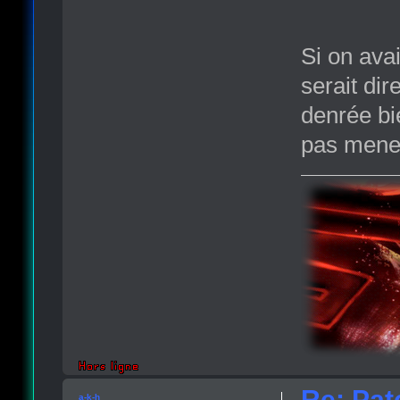
Si on ava
serait di
denrée bie
pas mener
Re: Pat
a-k-h