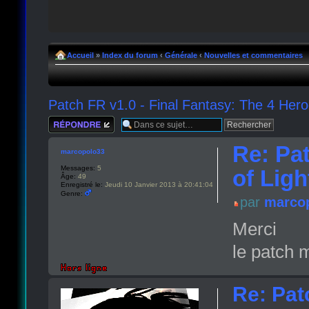
Accueil
»
Index du forum
‹
Générale
‹
Nouvelles et commentaires
Patch FR v1.0 - Final Fantasy: The 4 Hero
Répondre
Re: Pat
marcopolo33
Messages:
5
of Ligh
Âge:
49
Enregistré le:
Jeudi 10 Janvier 2013 à 20:41:04
Genre:
par
marco
Merci
le patch m
Re: Pat