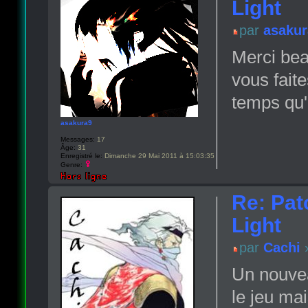
Light
par
asakur
Merci bea
vous fait
temps qu'i
asakura9
Messages:
17
Âge:
31
Enregistré le:
Dimanche 29 Mai 2011 à 15:03:35
Genre:
Re: Pat
Light
par
Cachi
»
Un nouvea
le jeu mai