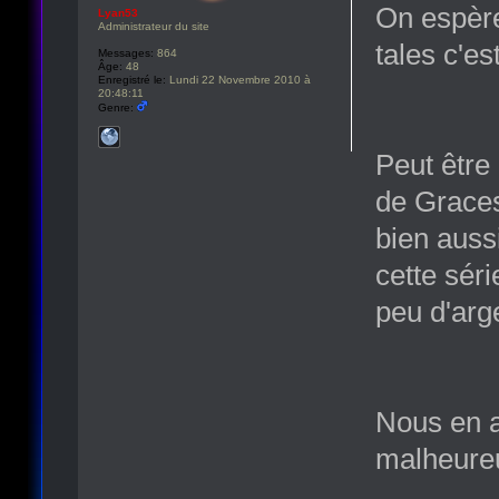
On espère
Lyan53
Administrateur du site
tales c'e
Messages:
864
Âge:
48
Enregistré le:
Lundi 22 Novembre 2010 à
20:48:11
Genre:
Peut être
de Graces
bien aussi
cette séri
peu d'arg
Nous en a
malheureu