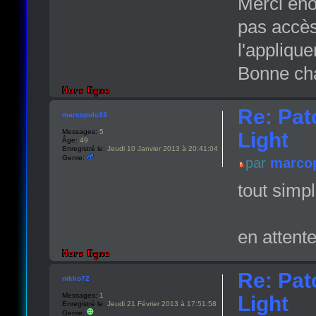
Merci éno
pas accès
l'appliqu
Bonne cha
Re: Pat
marcopolo33
Messages:
5
Light
Âge:
49
Enregistré le:
Jeudi 10 Janvier 2013 à 20:41:04
Genre:
par
marco
tout simp
en attent
Re: Pat
nikko72
Messages:
1
Light
Enregistré le:
Jeudi 21 Février 2013 à 17:51:58
Genre: