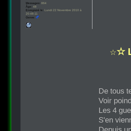
Messages:
864
Âge:
48
Enregistré le:
Lundi 22 Novembre 2010 à
20:48:11
Genre:
☆ L
☆
De tous t
Voir poind
Les 4 gue
S'en vien
Depuis un