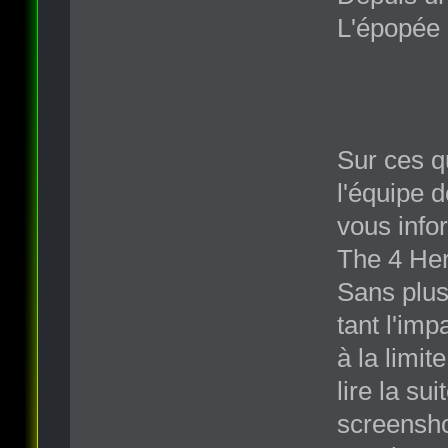
L'épopée 
Sur ces q
l'équipe 
vous info
The 4 Her
Sans plus
tant l'imp
à la limi
lire la s
screenshot