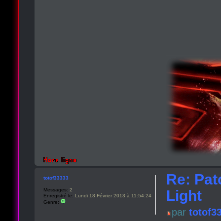
Re: Pat
totof33333
Messages:
2
Light
Enregistré le:
Lundi 18 Février 2013 à 11:54:24
Genre:
par
totof3