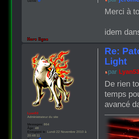
Genre:
Merci à t
idem dans
Re: Pat
Light
par
Lyan5
De rien t
temps pou
avancé da
Lyan53
Administrateur du site
Messages:
864
Âge:
48
Enregistré le:
Lundi 22 Novembre 2010 à
20:48:11