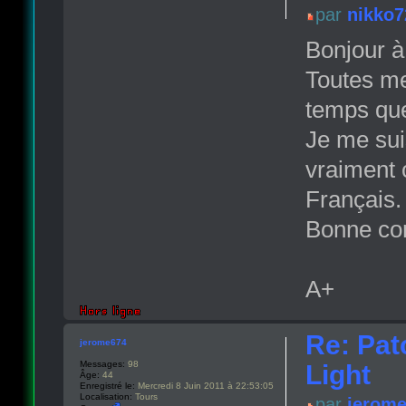
par
nikko7
Bonjour à
Toutes mes
temps que
Je me sui
vraiment 
Français.
Bonne con
A+
Re: Pat
jerome674
Messages:
98
Light
Âge:
44
Enregistré le:
Mercredi 8 Juin 2011 à 22:53:05
Localisation:
Tours
par
jerom