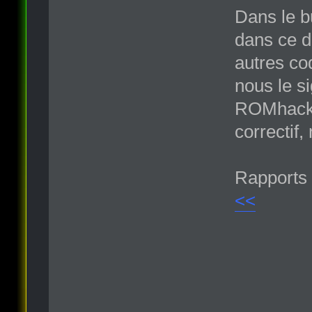
Dans le b
dans ce d
autres co
nous le si
ROMhack.o
correctif,
Rapports 
<<