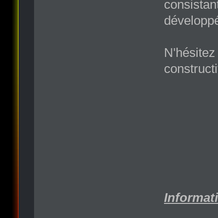
consistant
développé
N'hésitez 
construct
Informati