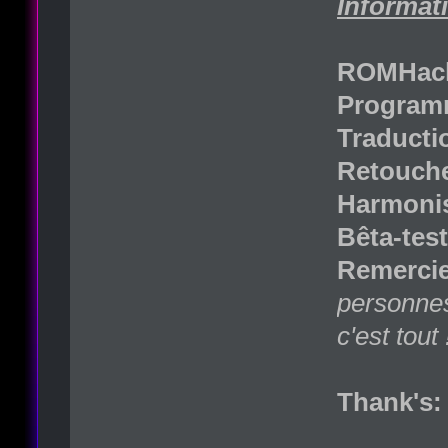
Informati
ROMHack
Programm
Traducti
Retouche
Harmonis
Bêta-test
Remercie
personnes
c'est tout 
Thank's: