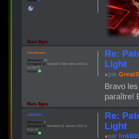
Genre:
Re: Pat
GreatSkaori
Messages:
38
Light
Enregistré le:
Samedi 4 Décembre 2010 à
14:39:57
Genre:
par
GreatS
Bravo les 
paraître! 
Re: Pat
link80000
Messages:
1
Light
Enregistré le:
Vendredi 21 Janvier 2011 à
9:01:03
Genre:
par
link80