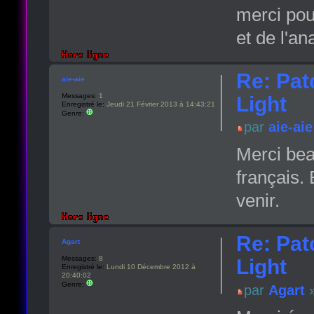
merci pou
et de l'a
Re: Pat
aie-aie
Messages:
1
Light
Enregistré le:
Jeudi 21 Février 2013 à 14:43:21
Genre:
par
aie-aie
Merci bea
français.
venir.
Re: Pat
Agart
Messages:
8
Light
Enregistré le:
Lundi 10 Décembre 2012 à
20:40:02
Genre:
par
Agart
»