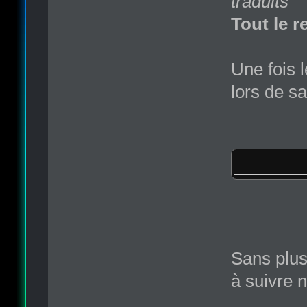
traduits
Tout le r
Une fois l
lors de sa
Sans plus 
à suivre n