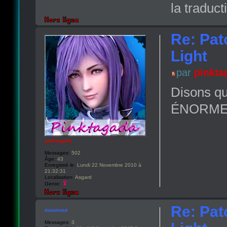
la traduct
Re: Pat
Light
par
pinkta
Disons qu
ÉNORME. D
pinktagada
Messages:
502
Âge:
43
Enregistré le:
Lundi 22 Novembre 2010 à
21:32:31
Localisation:
Asgard
Genre:
Re: Pat
moumout
Messages:
3