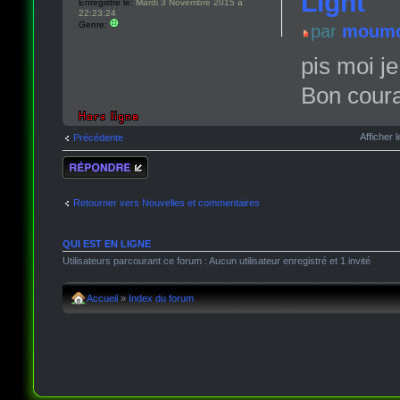
Light
Enregistré le:
Mardi 3 Novembre 2015 à
22:23:24
Genre:
par
moumo
pis moi j
Bon coura
Afficher
Précédente
Répondre
Retourner vers Nouvelles et commentaires
QUI EST EN LIGNE
Utilisateurs parcourant ce forum : Aucun utilisateur enregistré et 1 invité
Accueil
»
Index du forum