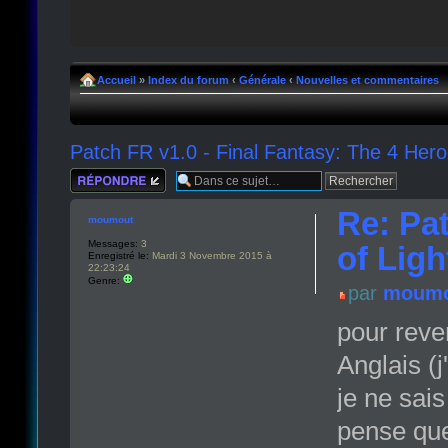
Accueil
»
Index du forum
‹
Générale
‹
Nouvelles et commentaires
Patch FR v1.0 - Final Fantasy: The 4 Hero
Répondre
Re: Pat
moumout
Messages:
3
of Ligh
Enregistré le:
Mardi 3 Novembre 2015 à
22:23:24
Genre:
par
moumo
pour reven
Anglais (j'
je ne sai
pense que 