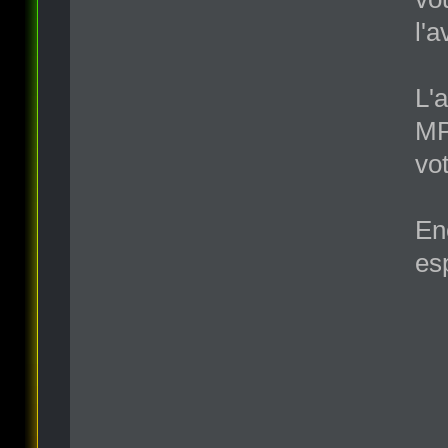
l'a
L'
MP
vot
En
es