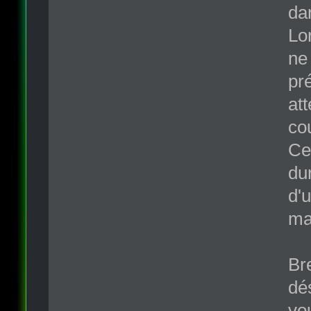
da
Lo
ne 
pr
at
cou
Ce
du
d'
ma
Br
dé
vo