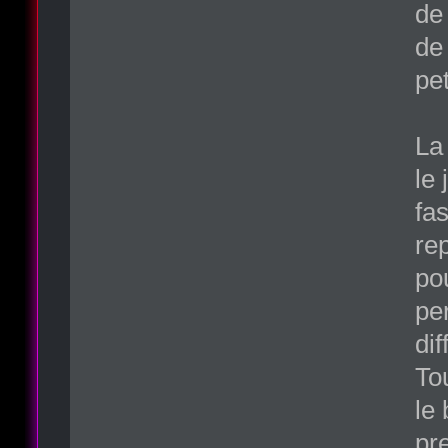
de 
de 
pet
La
le
fas
re
po
pe
dif
To
le 
pr