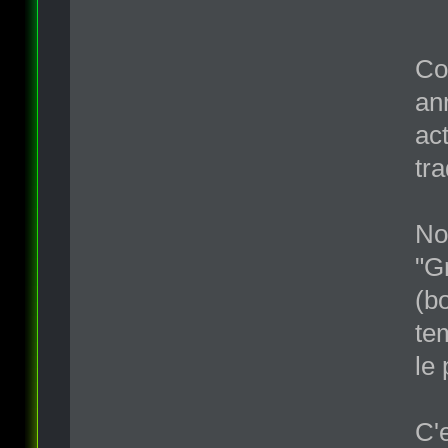
Co
ann
ac
tra
No
"G
(bo
tem
le
C'