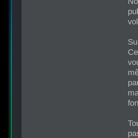
No
pu
vol
Sur
Ce 
vo
mêm
pa
mai
fon
Tou
pas