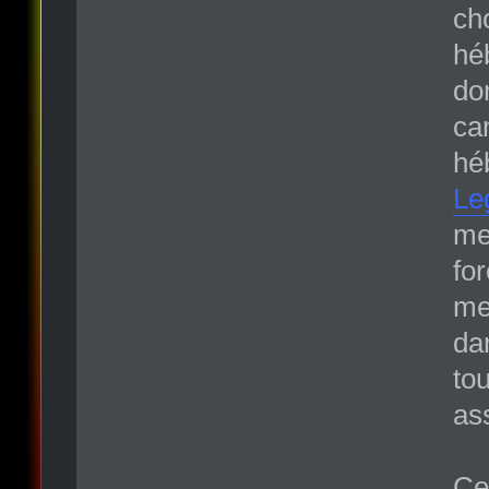
ch
hé
do
ca
hé
Le
me
for
me
da
to
as
Ce