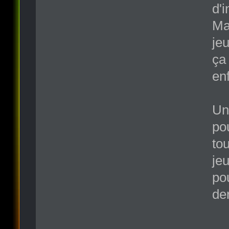
d'
Ma
je
ça
en
Un
po
to
jeu
pou
der