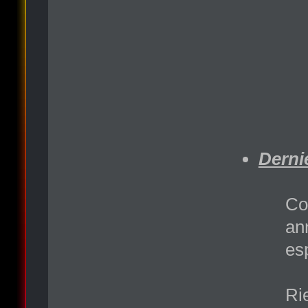
Dernie
Co
an
es
Ri