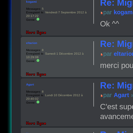
Re: Migr
kogami
Messages:
5
par
kogam
Enregistré le:
Vendredi 7 Septembre 2012 à
20:17:22
Genre:
Ok ^^
Re: Migr
eltarion
Messages:
8
par
eltario
Enregistré le:
Samedi 1 Décembre 2012 à
10:29:08
Genre:
merci pou
Re: Migr
Agart
Messages:
8
par
Agart
»
Enregistré le:
Lundi 10 Décembre 2012 à
20:40:02
Genre:
C'est sup
avancemen