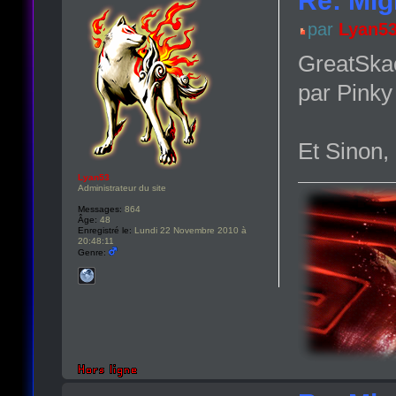
par
Lyan5
GreatSkaor
par Pink
Et Sinon,
Lyan53
Administrateur du site
Messages:
864
Âge:
48
Enregistré le:
Lundi 22 Novembre 2010 à
20:48:11
Genre: