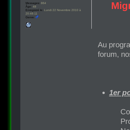
Migr
Messages:
864
Âge:
48
Enregistré le:
Lundi 22 Novembre 2010 à
20:48:11
Genre:
Au progra
forum, no
1er po
Co
Pr