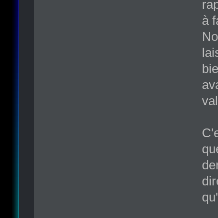
ra
à f
No
lai
bie
av
va
C'e
qu
de
di
qu