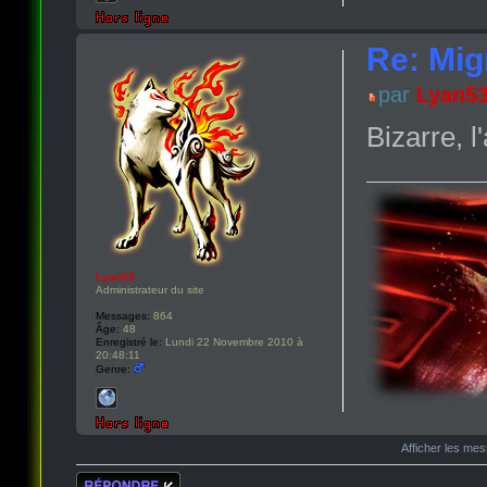
Re: Migr
par
Lyan5
Bizarre, l
Lyan53
Administrateur du site
Messages:
864
Âge:
48
Enregistré le:
Lundi 22 Novembre 2010 à
20:48:11
Genre:
Afficher les me
Répondre