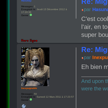
Re: Migr
Hasunay
Messages:
1
par
Hasun
Enregistré le:
Jeudi 13 Décembre 2012 à
17:20:36
Genre:
C'est coo
l'air, en 
super boul
Re: Migr
par
Inexpu
Eh bien m
And upon th
were the wo
Inexpugnable
Messages:
50
Enregistré le:
Samedi 12 Mars 2011 à 17:23:57
Genre: