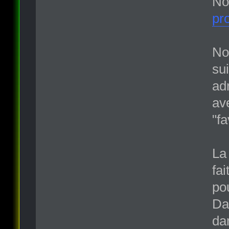
No
pro
No
su
adr
av
"fa
La
fa
po
Da
da