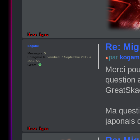
Re: Migr
kogami
Messages:
5
par
kogam
Enregistré le:
Vendredi 7 Septembre 2012 à
20:17:22
Genre:
Merci pour
question 
GreatSkao
Ma questi
japonais 
Re: Migr