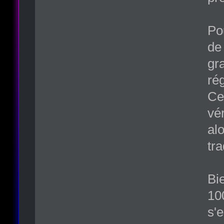
Po
de 
gr
ré
Ce
vé
al
tra
Bi
100
s'