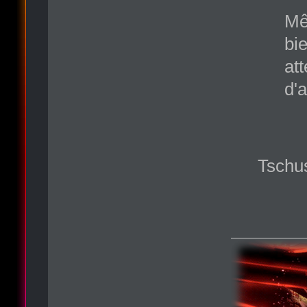
Mê
bi
at
d'a
Tschus