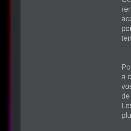
re
ac
pe
ten
Po
a 
vos
de
Les
plu