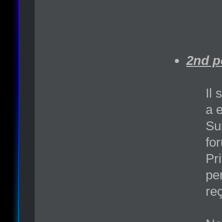
2nd p
Il
a 
Sui
fo
Pr
pe
re