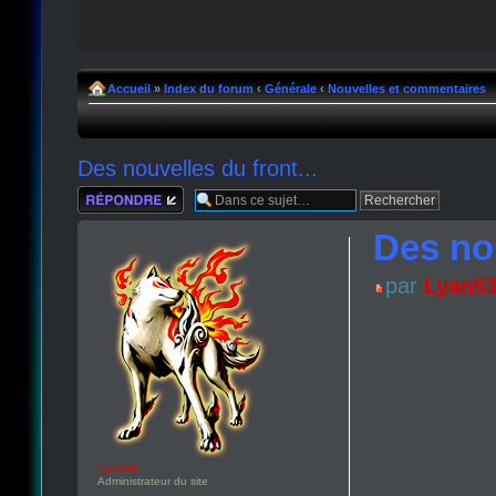
Accueil
»
Index du forum
‹
Générale
‹
Nouvelles et commentaires
Des nouvelles du front...
Répondre
Des nou
par
Lyan5
Lyan53
Administrateur du site