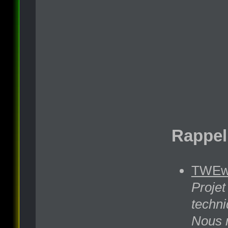
Rappel 
TWEwY
Projet
techni
Nous n