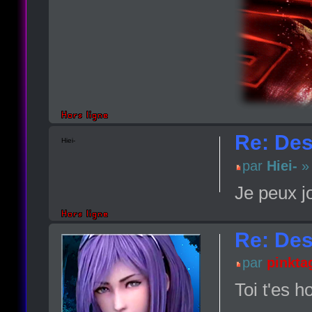
Re: Des 
Hiei-
par
Hiei-
» 
Je peux j
Re: Des 
par
pinkta
Toi t'es h