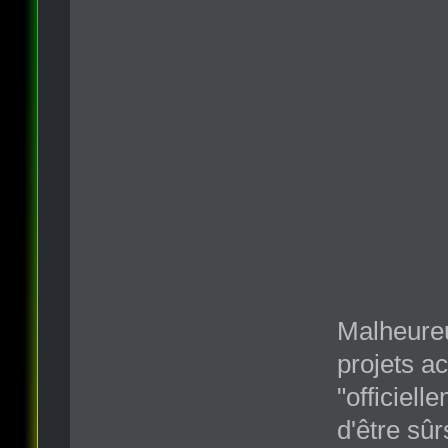
Malheure
projets ac
"officiell
d'être sû