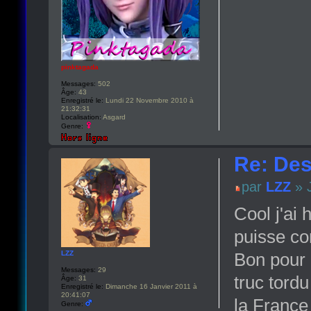
pinktagada
Messages:
502
Âge:
43
Enregistré le:
Lundi 22 Novembre 2010 à
21:32:31
Localisation:
Asgard
Genre:
Re: Des 
par
LZZ
» J
Cool j'ai
puisse co
LZZ
Bon pour 
Messages:
29
truc tord
Âge:
31
Enregistré le:
Dimanche 16 Janvier 2011 à
20:41:07
la France
Genre: