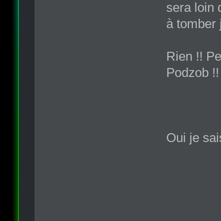
sera loin
à tomber 
Rien !! Pe
Podzob !
Oui je sa