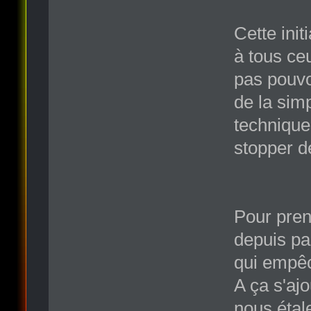
Cette init
à tous ceu
pas pouvo
de la sim
techniques
stopper d
Pour pren
depuis pa
qui empêch
A ça s'aj
nous étale