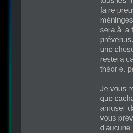
tous les 
faire pre
méninges 
sera à la 
prévenus.
une chose 
restera ca
théorie, p
Je vous r
que cacha
amuser da
vous prév
d'aucune s