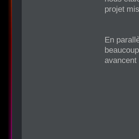
projet mi
En parallè
beaucoup 
avancent 