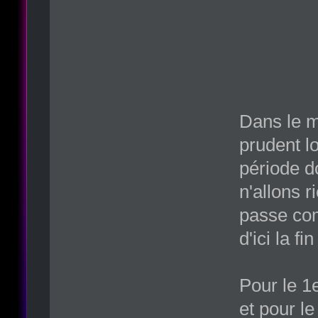
Dans le mi
prudent l
période d
n'allons r
passe com
d'ici la f
Pour le 1
et pour le