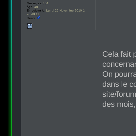
Messages:
864
Âge:
48
Enregistré le:
Lundi 22 Novembre 2010 à
20:48:11
Genre:
Cela fait
concernan
On pourra
dans le co
site/forum
des mois,