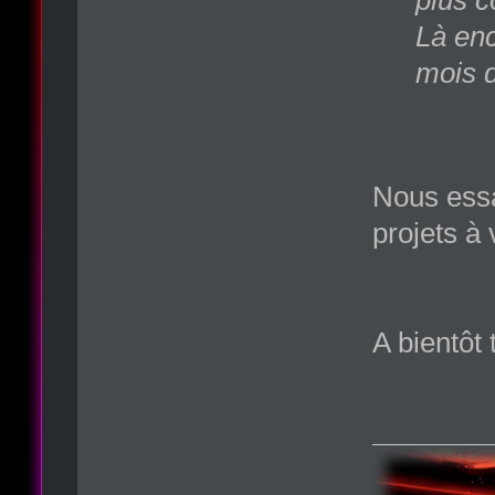
Là enc
mois d
Nous essa
projets à 
A bientôt