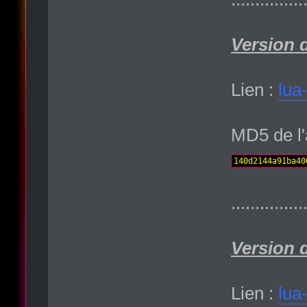
Version 
Lien :
lua
MD5 de l'
140d2144a91ba40
...............
Version 
Lien :
lua