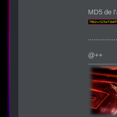
MD5 de l'
79b2cc525ef1b0f
...............
@++