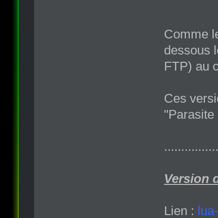
Comme le 
dessous l
FTP) au c
Ces versi
"Parasite
...............
Version 
Lien :
lua