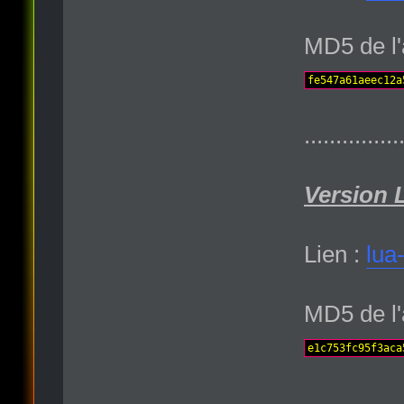
MD5 de l'
fe547a61aeec12a
...............
Version 
Lien :
lua
MD5 de l'
e1c753fc95f3aca
...............