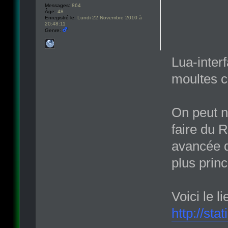
Messages:
864
Âge:
48
Enregistré le:
Lundi 22 Novembre 2010 à
20:48:11
Genre:
Lua-interf
moultes c
On peut n
faire du 
avancée q
plus prin
Voici le l
http://sta