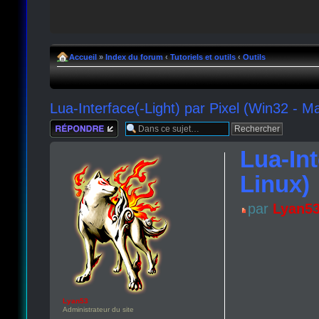
Accueil
»
Index du forum
‹
Tutoriels et outils
‹
Outils
Lua-Interface(-Light) par Pixel (Win32 - M
Répondre
Lua-Int
Linux)
par
Lyan5
Lyan53
Administrateur du site