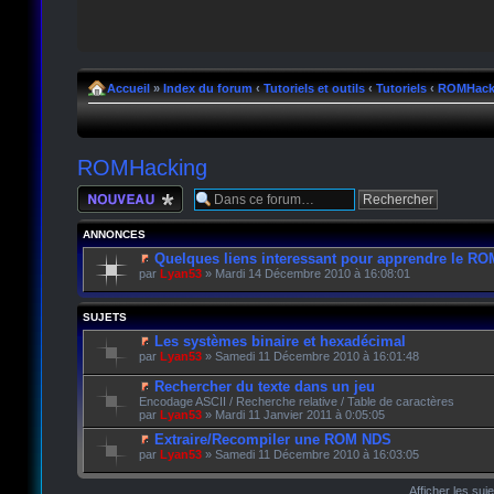
Accueil
»
Index du forum
‹
Tutoriels et outils
‹
Tutoriels
‹
ROMHack
ROMHacking
Écrire un nouveau
sujet
ANNONCES
Quelques liens interessant pour apprendre le R
par
Lyan53
» Mardi 14 Décembre 2010 à 16:08:01
SUJETS
Les systèmes binaire et hexadécimal
par
Lyan53
» Samedi 11 Décembre 2010 à 16:01:48
Rechercher du texte dans un jeu
Encodage ASCII / Recherche relative / Table de caractères
par
Lyan53
» Mardi 11 Janvier 2011 à 0:05:05
Extraire/Recompiler une ROM NDS
par
Lyan53
» Samedi 11 Décembre 2010 à 16:03:05
Afficher les suj