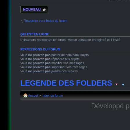
Écrire un nouveau
sujet
Retourner vers Index du forum
QUI EST EN LIGNE
Utilisateurs parcourant ce forum : Aucun utilisateur enregistré et 1 invité
PERMISSIONS DU FORUM
Vous
ne pouvez pas
poster de nouveaux sujets
Vous
ne pouvez pas
répondre aux sujets
Vous
ne pouvez pas
modifier vos messages
Vous
ne pouvez pas
supprimer vos messages
Vous
ne pouvez pas
joindre des fichiers
LEGENDE DES FOLDERS
Sujet lu
Sujet lu dans lequel j'ai posté
Sujet populaire lu 
Accueil
»
Index du forum
Développé 
Sujet populaire lu
Sujet lu fermé
Sujet lu fermé dans leque
Sujet non lu
Sujet non lu dans lequel j'ai posté
Sujet popu