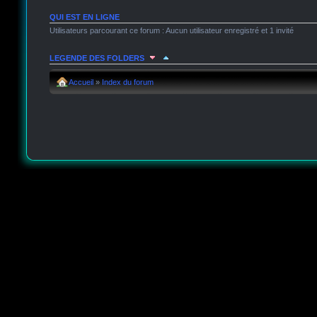
QUI EST EN LIGNE
Utilisateurs parcourant ce forum : Aucun utilisateur enregistré et 1 invité
LEGENDE DES FOLDERS
Sujet lu
Sujet lu dans lequel j'ai posté
Sujet populaire lu 
Accueil
»
Index du forum
Sujet populaire lu
Sujet lu fermé
Sujet lu fermé dans leque
Sujet non lu
Sujet non lu dans lequel j'ai posté
Sujet popu
Sujet populaire non lu
Sujet non lu fermé
Sujet non lu fer
Topic déplacé
Annonce lue
Annonce lue fermée
Annonce lue fermée dan
Annonce non lue
Annonce non lue fermée
Annonce non l