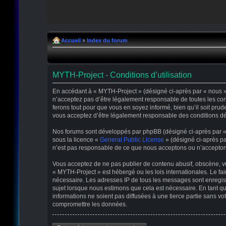
Accueil
»
Index du forum
MYTH-Project - Conditions d’utilisation
En accédant à « MYTH-Project » (désigné ci-après par « nous », 
n’acceptez pas d’être légalement responsable de toutes les con
ferons tout pour que vous en soyez informé, bien qu’il soit pru
vous acceptez d’être légalement responsable des conditions déc
Nos forums sont développés par phpBB (désigné ci-après par « il
sous la licence «
General Public License
» (désigné ci-après pa
n’est pas responsable de ce que nous acceptons ou n’accepton
Vous acceptez de ne pas publier de contenu abusif, obscène, vul
« MYTH-Project » est hébergé ou les lois internationales. Le fa
nécessaire. Les adresses IP de tous les messages sont enregis
sujet lorsque nous estimons que cela est nécessaire. En tant 
informations ne soient pas diffusées à une tierce partie sans 
compromettre les données.