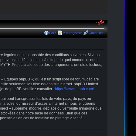
FAQ
M’enregistrer
Connexion
être légalement responsable des conditions suivantes. Si vous
 pouvons modifier celles-ci à n’importe quel moment et nous
r « MYTH-Project » alors que des changements ont été effectués,
« Équipes phpBB ») qui est un script libre de forum, déclaré
acilite seulement les discussions sur Internet. phpBB Limited
t de phpBB, veuillez consulter :
https://www.phpbb.com/
.
qui peut transgresser les lois de votre pays, du pays où
 à votre fournisseur d’accès à Internet si nous le jugeons
ect » supprime, modifie, déplace ou verrouille n’importe quel
nt stockées dans notre base de données. Bien que ces
ponsables en cas de tentative de piratage visant à