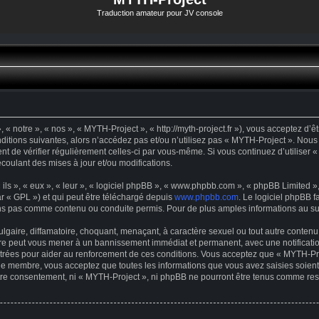
Traduction amateur pour JV console
« notre », « nos », « MYTH-Project », « http://myth-project.fr »), vous acceptez d’
ditions suivantes, alors n’accédez pas et/ou n’utilisez pas « MYTH-Project ». Nous
dent de vérifier régulièrement celles-ci par vous-même. Si vous continuez d’utilise
oulant des mises à jour et/ou modifications.
s », « eux », « leur », « logiciel phpBB », « www.phpbb.com », « phpBB Limited », 
r « GPL ») et qui peut être téléchargé depuis
www.phpbb.com
. Le logiciel phpBB f
s pas comme contenu ou conduite permis. Pour de plus amples informations au suje
gaire, diffamatoire, choquant, menaçant, à caractère sexuel ou tout autre contenu 
ire peut vous mener à un bannissement immédiat et permanent, avec une notification
trées pour aider au renforcement de ces conditions. Vous acceptez que « MYTH-Proj
que membre, vous acceptez que toutes les informations que vous avez saisies soie
votre consentement, ni « MYTH-Project », ni phpBB ne pourront être tenus comme res