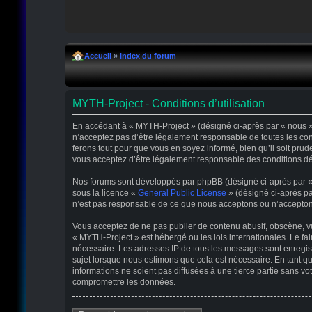
Accueil
»
Index du forum
MYTH-Project - Conditions d’utilisation
En accédant à « MYTH-Project » (désigné ci-après par « nous », 
n’acceptez pas d’être légalement responsable de toutes les con
ferons tout pour que vous en soyez informé, bien qu’il soit pru
vous acceptez d’être légalement responsable des conditions déc
Nos forums sont développés par phpBB (désigné ci-après par « il
sous la licence «
General Public License
» (désigné ci-après pa
n’est pas responsable de ce que nous acceptons ou n’accepton
Vous acceptez de ne pas publier de contenu abusif, obscène, vul
« MYTH-Project » est hébergé ou les lois internationales. Le fa
nécessaire. Les adresses IP de tous les messages sont enregis
sujet lorsque nous estimons que cela est nécessaire. En tant 
informations ne soient pas diffusées à une tierce partie sans 
compromettre les données.