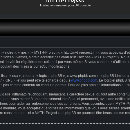
Traduction amateur pour JV console
« notre », « nos », « MYTH-Project », « http://myth-project.fr »), vous acceptez d’
ditions suivantes, alors n’accédez pas et/ou n’utilisez pas « MYTH-Project ». Nous
dent de vérifier régulièrement celles-ci par vous-même. Si vous continuez d’utilise
oulant des mises à jour et/ou modifications.
s », « eux », « leur », « logiciel phpBB », « www.phpbb.com », « phpBB Limited », 
r « GPL ») et qui peut être téléchargé depuis
www.phpbb.com
. Le logiciel phpBB f
s pas comme contenu ou conduite permis. Pour de plus amples informations au suje
gaire, diffamatoire, choquant, menaçant, à caractère sexuel ou tout autre contenu 
ire peut vous mener à un bannissement immédiat et permanent, avec une notification
trées pour aider au renforcement de ces conditions. Vous acceptez que « MYTH-Proj
que membre, vous acceptez que toutes les informations que vous avez saisies soie
votre consentement, ni « MYTH-Project », ni phpBB ne pourront être tenus comme res