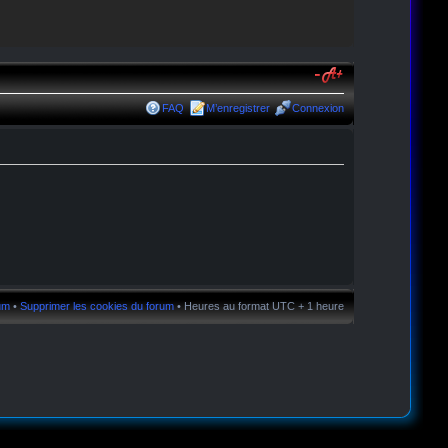
FAQ
M’enregistrer
Connexion
rum
•
Supprimer les cookies du forum
• Heures au format UTC + 1 heure