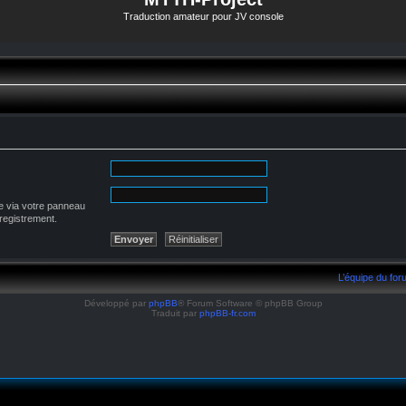
Traduction amateur pour JV console
e via votre panneau
nregistrement.
L’équipe du fo
Développé par
phpBB
® Forum Software © phpBB Group
Traduit par
phpBB-fr.com