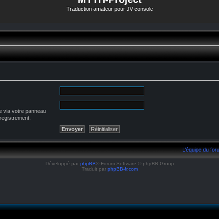
Traduction amateur pour JV console
e via votre panneau
nregistrement.
L’équipe du fo
Développé par
phpBB
® Forum Software © phpBB Group
Traduit par
phpBB-fr.com