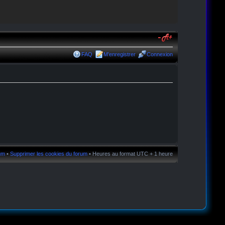
FAQ
M’enregistrer
Connexion
rum
•
Supprimer les cookies du forum
• Heures au format UTC + 1 heure