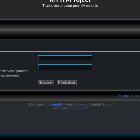
Traduction amateur pour JV console
e via votre panneau
nregistrement.
L’équipe du fo
Développé par
phpBB
® Forum Software © phpBB Group
Traduit par
phpBB-fr.com