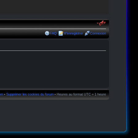
FAQ
M’enregistrer
Connexion
rum
•
Supprimer les cookies du forum
• Heures au format UTC + 1 heure