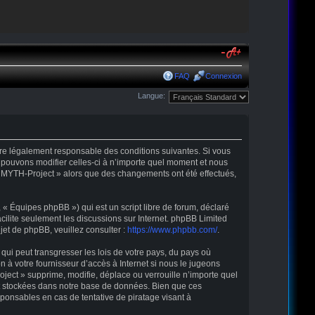
FAQ
Connexion
Langue:
être légalement responsable des conditions suivantes. Si vous
 pouvons modifier celles-ci à n’importe quel moment et nous
r « MYTH-Project » alors que des changements ont été effectués,
« Équipes phpBB ») qui est un script libre de forum, déclaré
acilite seulement les discussions sur Internet. phpBB Limited
t de phpBB, veuillez consulter :
https://www.phpbb.com/
.
qui peut transgresser les lois de votre pays, du pays où
 à votre fournisseur d’accès à Internet si nous le jugeons
ect » supprime, modifie, déplace ou verrouille n’importe quel
nt stockées dans notre base de données. Bien que ces
ponsables en cas de tentative de piratage visant à