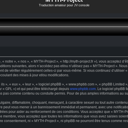
Traduction amateur pour JV console
« notre », « nos », « MYTH-Project », « http://myth-project.fr »), vous acceptez d’
ditions suivantes, alors n’accédez pas et/ou n’utilisez pas « MYTH-Project ». Nous
dent de vérifier régulièrement celles-ci par vous-même. Si vous continuez d’utilise
oulant des mises à jour et/ou modifications.
s », « eux », « leur », « logiciel phpBB », « www.phpbb.com », « phpBB Limited », 
r « GPL ») et qui peut être téléchargé depuis
www.phpbb.com
. Le logiciel phpBB f
s pas comme contenu ou conduite permis. Pour de plus amples informations au suje
gaire, diffamatoire, choquant, menaçant, à caractère sexuel ou tout autre contenu 
ire peut vous mener à un bannissement immédiat et permanent, avec une notification
trées pour aider au renforcement de ces conditions. Vous acceptez que « MYTH-Proj
que membre, vous acceptez que toutes les informations que vous avez saisies soie
votre consentement, ni « MYTH-Project », ni phpBB ne pourront être tenus comme res