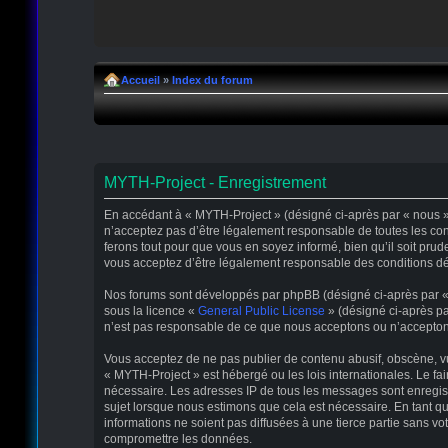
Accueil
»
Index du forum
MYTH-Project - Enregistrement
En accédant à « MYTH-Project » (désigné ci-après par « nous », 
n’acceptez pas d’être légalement responsable de toutes les con
ferons tout pour que vous en soyez informé, bien qu’il soit pru
vous acceptez d’être légalement responsable des conditions déc
Nos forums sont développés par phpBB (désigné ci-après par « il
sous la licence «
General Public License
» (désigné ci-après pa
n’est pas responsable de ce que nous acceptons ou n’accepton
Vous acceptez de ne pas publier de contenu abusif, obscène, vul
« MYTH-Project » est hébergé ou les lois internationales. Le fa
nécessaire. Les adresses IP de tous les messages sont enregis
sujet lorsque nous estimons que cela est nécessaire. En tant 
informations ne soient pas diffusées à une tierce partie sans 
compromettre les données.