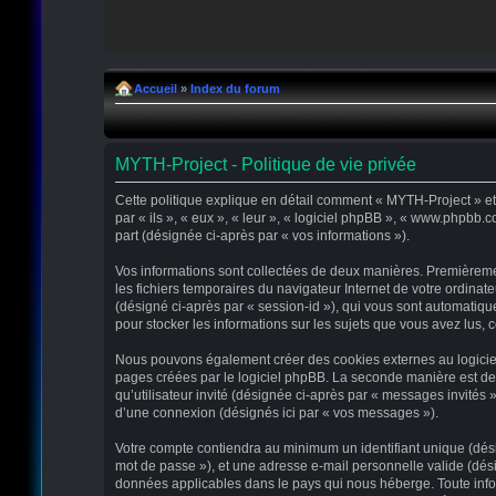
Accueil
»
Index du forum
MYTH-Project - Politique de vie privée
Cette politique explique en détail comment « MYTH-Project » et s
par « ils », « eux », « leur », « logiciel phpBB », « www.phpbb.
part (désignée ci-après par « vos informations »).
Vos informations sont collectées de deux manières. Premièremen
les fichiers temporaires du navigateur Internet de votre ordinate
(désigné ci-après par « session-id »), qui vous sont automatiqu
pour stocker les informations sur les sujets que vous avez lus, c
Nous pouvons également créer des cookies externes au logiciel
pages créées par le logiciel phpBB. La seconde manière est de r
qu’utilisateur invité (désignée ci-après par « messages invités
d’une connexion (désignés ici par « vos messages »).
Votre compte contiendra au minimum un identifiant unique (désig
mot de passe »), et une adresse e-mail personnelle valide (dési
données applicables dans le pays qui nous héberge. Toute infor