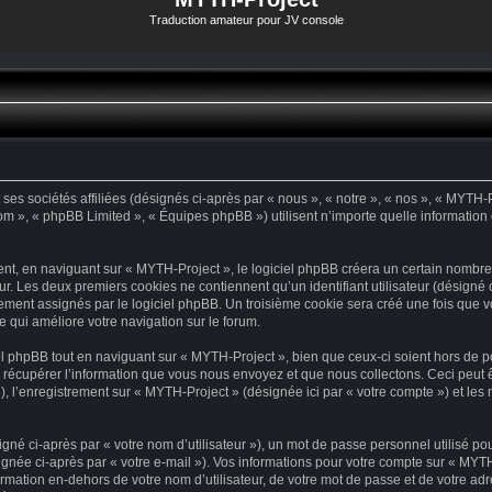
Traduction amateur pour JV console
es sociétés affiliées (désignés ci-après par « nous », « notre », « nos », « MYTH-Pr
com », « phpBB Limited », « Équipes phpBB ») utilisent n’importe quelle information 
t, en naviguant sur « MYTH-Project », le logiciel phpBB créera un certain nombre d
ur. Les deux premiers cookies ne contiennent qu’un identifiant utilisateur (désigné ci
ement assignés par le logiciel phpBB. Un troisième cookie sera créé une fois que vo
e qui améliore votre navigation sur le forum.
 phpBB tout en naviguant sur « MYTH-Project », bien que ceux-ci soient hors de p
écupérer l’information que vous nous envoyez et que nous collectons. Ceci peut être
 »), l’enregistrement sur « MYTH-Project » (désignée ici par « votre compte ») et l
né ci-après par « votre nom d’utilisateur »), un mot de passe personnel utilisé po
gnée ci-après par « votre e-mail »). Vos informations pour votre compte sur « MYTH
mation en-dehors de votre nom d’utilisateur, de votre mot de passe et de votre ad