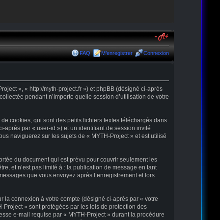
FAQ
M’enregistrer
Connexion
oject », « http://myth-project.fr ») et phpBB (désigné ci-après
collectée pendant n’importe quelle session d’utilisation de votre
e cookies, qui sont des petits fichiers textes téléchargés dans
-après par « user-id ») et un identifiant de session invité
us naviguerez sur les sujets de « MYTH-Project » et est utilisé
ortée du document qui est prévu pour couvrir seulement les
, et n’est pas limité à : la publication de message en tant
es messages que vous envoyez après l’enregistrement et lors
ur la connexion à votre compte (désigné ci-après par « votre
-Project » sont protégées par les lois de protection des
resse e-mail requise par « MYTH-Project » durant la procédure