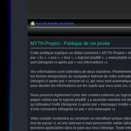
Accueil
»
Index du forum
MYTH-Project - Politique de vie privée
Cette politique explique en détail comment « MYTH-Project » et s
par « ils », « eux », « leur », « logiciel phpBB », « www.phpbb.
part (désignée ci-après par « vos informations »).
Vos informations sont collectées de deux manières. Premièremen
les fichiers temporaires du navigateur Internet de votre ordinate
(désigné ci-après par « session-id »), qui vous sont automatiqu
pour stocker les informations sur les sujets que vous avez lus, c
Nous pouvons également créer des cookies externes au logiciel
pages créées par le logiciel phpBB. La seconde manière est de r
qu’utilisateur invité (désignée ci-après par « messages invités
d’une connexion (désignés ici par « vos messages »).
Votre compte contiendra au minimum un identifiant unique (désig
mot de passe »), et une adresse e-mail personnelle valide (dési
données applicables dans le pays qui nous héberge. Toute infor