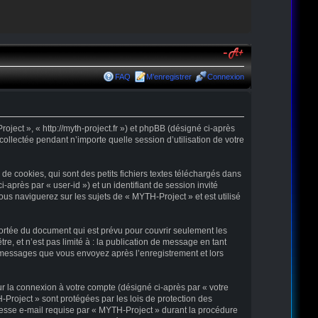
FAQ
M’enregistrer
Connexion
oject », « http://myth-project.fr ») et phpBB (désigné ci-après
collectée pendant n’importe quelle session d’utilisation de votre
e cookies, qui sont des petits fichiers textes téléchargés dans
-après par « user-id ») et un identifiant de session invité
us naviguerez sur les sujets de « MYTH-Project » et est utilisé
ortée du document qui est prévu pour couvrir seulement les
, et n’est pas limité à : la publication de message en tant
es messages que vous envoyez après l’enregistrement et lors
ur la connexion à votre compte (désigné ci-après par « votre
-Project » sont protégées par les lois de protection des
resse e-mail requise par « MYTH-Project » durant la procédure