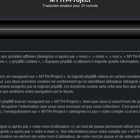
Traduction amateur pour JV console
es sociétés affiliées (désignés ci-après par « nous », « notre », « nos », « MYTH-Pr
com », « phpBB Limited », « Équipes phpBB ») utilisent n’importe quelle information 
t, en naviguant sur « MYTH-Project », le logiciel phpBB créera un certain nombre d
ur. Les deux premiers cookies ne contiennent qu’un identifiant utilisateur (désigné ci
ement assignés par le logiciel phpBB. Un troisième cookie sera créé une fois que vo
e qui améliore votre navigation sur le forum.
 phpBB tout en naviguant sur « MYTH-Project », bien que ceux-ci soient hors de p
écupérer l’information que vous nous envoyez et que nous collectons. Ceci peut être
 »), l’enregistrement sur « MYTH-Project » (désignée ici par « votre compte ») et l
né ci-après par « votre nom d’utilisateur »), un mot de passe personnel utilisé po
gnée ci-après par « votre e-mail »). Vos informations pour votre compte sur « MYTH
mation en-dehors de votre nom d’utilisateur, de votre mot de passe et de votre ad