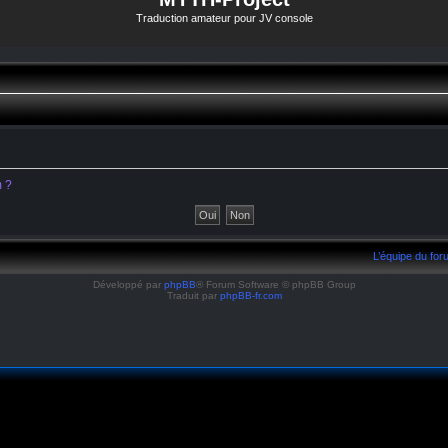
Traduction amateur pour JV console
m ?
L’équipe du fo
Développé par
phpBB
® Forum Software © phpBB Group
Traduit par
phpBB-fr.com