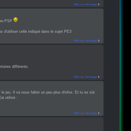
Aller au message
toire PSP
x d'utiliser celle indiqué dans le sujet PE3
Aller au message
toires différents.
Aller au message
jeu. Il va nous falloir un peu plus d'infos. Et tu es sûr
i utilisé :
Aller au message