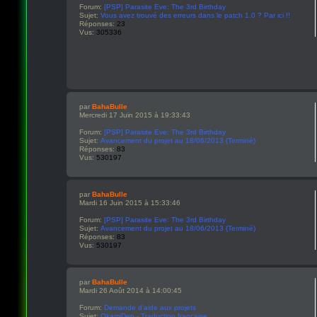
Forum:
[PSP] Parasite Eve: The 3rd Birthday
Sujet:
Vous avez trouvé des erreurs dans le patch 1.0 ? Par ici !!
Réponses:
23
Vus:
305336
par
BahaBulle
Mercredi 17 Juin 2015 à 19:33:43
Forum:
[PSP] Parasite Eve: The 3rd Birthday
Sujet:
Avancement du projet au 18/06/2013 (Terminé)
Réponses:
83
Vus:
530197
par
BahaBulle
Mardi 16 Juin 2015 à 15:33:46
Forum:
[PSP] Parasite Eve: The 3rd Birthday
Sujet:
Avancement du projet au 18/06/2013 (Terminé)
Réponses:
83
Vus:
530197
par
BahaBulle
Mardi 26 Août 2014 à 14:00:45
Forum:
Demande d'aide aux projets
Sujet:
OkamiDen - Traduction française