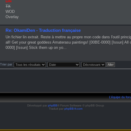
LIN
TX
WOD
Overlay
Re: OkamiDen - Traduction française
Un fichier lin extrait. Reste à mettre au propre mon code dans l'outil prin
all! Get your great goddess Amaterasu paintings! [00BE-0000] [Issun] All o
0000] [Issun] Stick them up on yo...
Trier par
L’équipe du fo
Développé par
phpBB
® Forum Software © phpBB Group
Traduit par
phpBB-fr.com