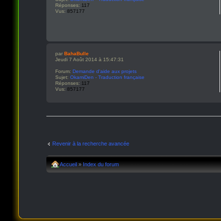
Réponses:
117
Vus:
857177
par
BahaBulle
Jeudi 7 Août 2014 à 15:47:31
Forum:
Demande d'aide aux projets
Sujet:
OkamiDen - Traduction française
Réponses:
117
Vus:
857177
Revenir à la recherche avancée
Accueil
»
Index du forum