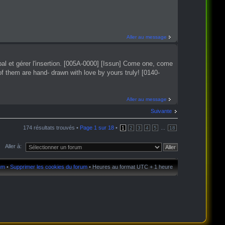
Aller au message
cipal et gérer l'insertion. [005A-0000] [Issun] Come one, come
f them are hand- drawn with love by yours truly! [0140-
Aller au message
Suivante
174 résultats trouvés •
Page
1
sur
18
•
...
1
2
3
4
5
18
Aller à:
rum
•
Supprimer les cookies du forum
• Heures au format UTC + 1 heure