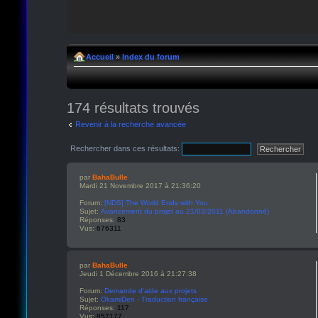
Accueil
»
Index du forum
174 résultats trouvés
Revenir à la recherche avancée
Rechercher dans ces résultats:
par
BahaBulle
Mardi 21 Novembre 2017 à 21:36:20
Forum:
[NDS] The World Ends with You
Sujet:
Avancement du projet au 21/03/2011 (Abandonné)
Réponses:
83
Vus:
676311
par
BahaBulle
Jeudi 1 Décembre 2016 à 21:27:38
Forum:
Demande d'aide aux projets
Sujet:
OkamiDen - Traduction française
Réponses:
117
Vus:
857177